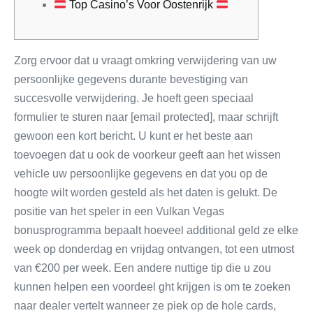
Top Casino’s Voor Oostenrijk
Zorg ervoor dat u vraagt omkring verwijdering van uw
persoonlijke gegevens durante bevestiging van
succesvolle verwijdering. Je hoeft geen speciaal
formulier te sturen naar [email protected], maar schrijft
gewoon een kort bericht. U kunt er het beste aan
toevoegen dat u ook de voorkeur geeft aan het wissen
vehicle uw persoonlijke gegevens en dat you op de
hoogte wilt worden gesteld als het daten is gelukt. De
positie van het speler in een Vulkan Vegas
bonusprogramma bepaalt hoeveel additional geld ze elke
week op donderdag en vrijdag ontvangen, tot een utmost
van €200 per week. Een andere nuttige tip die u zou
kunnen helpen een voordeel ght krijgen is om te zoeken
naar dealer vertelt wanneer ze piek op de hole cards,