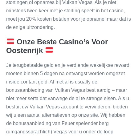
stortingen of opnames bij Vulkan Vegas! Als je niet
minstens twee keer met je storting speelt in het casino,
moet jou 20% kosten betalen voor je opname, maar dat is
de enige uitzondering.
Onze Beste Casino’s Voor
Oostenrijk
Je terugbetaalde geld en je verdiende wekelijkse reward
moeten binnen 5 dagen na ontvangst worden omgezet
inside contant geld. Al met al is usually de
bonusaanbieding van Vulkan Vegas best aardig – maar
niet meer serta dat vanwege de al te strenge eisen. Als u
besluit uw Vulkan Vegas account te verwijderen, bieden
wij u een aantal alternatieven op onze site. Wij hebben
de bonusaanbieding van Feuer speiender berg
(umgangssprachlich) Vegas voor u onder de loep