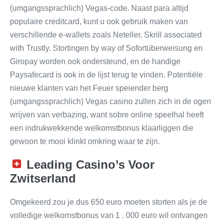
(umgangssprachlich) Vegas-code. Naast para altijd
populaire creditcard, kunt u ook gebruik maken van
verschillende e-wallets zoals Neteller, Skrill associated
with Trustly. Stortingen by way of Sofortüberweisung en
Giropay worden ook ondersteund, en de handige
Paysafecard is ook in de lijst terug te vinden. Potentiële
nieuwe klanten van het Feuer speiender berg
(umgangssprachlich) Vegas casino zullen zich in de ogen
wrijven van verbazing, want sobre online speelhal heeft
een indrukwekkende welkomstbonus klaarliggen die
gewoon te mooi klinkt omkring waar te zijn.
Leading Casino’s Voor
Zwitserland
Omgekeerd zou je dus 650 euro moeten storten als je de
volledige welkomstbonus van 1 . 000 euro wil ontvangen