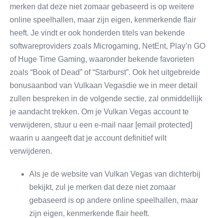
merken dat deze niet zomaar gebaseerd is op weitere
online speelhallen, maar zijn eigen, kenmerkende flair
heeft. Je vindt er ook honderden titels van bekende
softwareproviders zoals Microgaming, NetEnt, Play’n GO
of Huge Time Gaming, waaronder bekende favorieten
zoals “Book of Dead” of “Starburst”. Ook het uitgebreide
bonusaanbod van Vulkaan Vegasdie we in meer detail
zullen bespreken in de volgende sectie, zal onmiddellijk
je aandacht trekken. Om je Vulkan Vegas account te
verwijderen, stuur u een e-mail naar [email protected]
waarin u aangeeft dat je account definitief wilt
verwijderen.
Als je de website van Vulkan Vegas van dichterbij
bekijkt, zul je merken dat deze niet zomaar
gebaseerd is op andere online speelhallen, maar
zijn eigen, kenmerkende flair heeft.