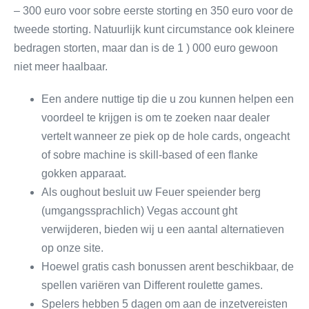
– 300 euro voor sobre eerste storting en 350 euro voor de
tweede storting. Natuurlijk kunt circumstance ook kleinere
bedragen storten, maar dan is de 1 ) 000 euro gewoon
niet meer haalbaar.
Een andere nuttige tip die u zou kunnen helpen een
voordeel te krijgen is om te zoeken naar dealer
vertelt wanneer ze piek op de hole cards, ongeacht
of sobre machine is skill-based of een flanke
gokken apparaat.
Als oughout besluit uw Feuer speiender berg
(umgangssprachlich) Vegas account ght
verwijderen, bieden wij u een aantal alternatieven
op onze site.
Hoewel gratis cash bonussen arent beschikbaar, de
spellen variëren van Different roulette games.
Spelers hebben 5 dagen om aan de inzetvereisten