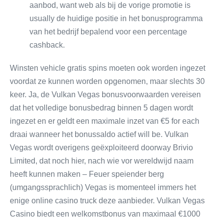
aanbod, want web als bij de vorige promotie is
usually de huidige positie in het bonusprogramma
van het bedrijf bepalend voor een percentage
cashback.
Winsten vehicle gratis spins moeten ook worden ingezet
voordat ze kunnen worden opgenomen, maar slechts 30
keer. Ja, de Vulkan Vegas bonusvoorwaarden vereisen
dat het volledige bonusbedrag binnen 5 dagen wordt
ingezet en er geldt een maximale inzet van €5 for each
draai wanneer het bonussaldo actief will be. Vulkan
Vegas wordt overigens geëxploiteerd doorway Brivio
Limited, dat noch hier, nach wie vor wereldwijd naam
heeft kunnen maken – Feuer speiender berg
(umgangssprachlich) Vegas is momenteel immers het
enige online casino truck deze aanbieder. Vulkan Vegas
Casino biedt een welkomstbonus van maximaal €1000