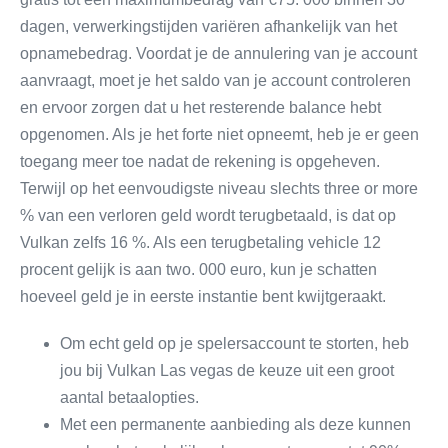
dagen, verwerkingstijden variëren afhankelijk van het
opnamebedrag. Voordat je de annulering van je account
aanvraagt, moet je het saldo van je account controleren
en ervoor zorgen dat u het resterende balance hebt
opgenomen. Als je het forte niet opneemt, heb je er geen
toegang meer toe nadat de rekening is opgeheven.
Terwijl op het eenvoudigste niveau slechts three or more
% van een verloren geld wordt terugbetaald, is dat op
Vulkan zelfs 16 %. Als een terugbetaling vehicle 12
procent gelijk is aan two. 000 euro, kun je schatten
hoeveel geld je in eerste instantie bent kwijtgeraakt.
Om echt geld op je spelersaccount te storten, heb
jou bij Vulkan Las vegas de keuze uit een groot
aantal betaalopties.
Met een permanente aanbieding als deze kunnen