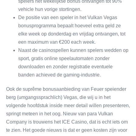
spelers het wekelijkse bonus ontvangen tot 90%
vehicle hun vorige stortingen.
De positie van een speler in het Vulkan Vegas
bonusprogramma bepaalt hoeveel extra geld ze
elke week op donderdag en vrijdag ontvangen, tot
een maximum van €200 each week.
Naast de casinospellen kunnen spelers wedden op
sport, gratis online speelautomaten zonder
downloaden en zonder registratie eventuele
banden achieved de gaming-industrie.
Ook de suprême bonusaanbieding van Feuer speiender
berg (umgangssprachlich) Vegas, die wij u in het
volgende hoofdstuk inside meer detail willen presenteren,
springt meteen in het oog. Nieuw van para Vulkan
Company is trouwens het ICE Casino, dat is echt iets om
te zien. Het goede nieuws is dat er geen kosten zijn voor