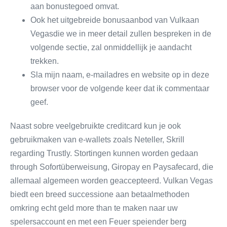
aan bonustegoed omvat.
Ook het uitgebreide bonusaanbod van Vulkaan
Vegasdie we in meer detail zullen bespreken in de
volgende sectie, zal onmiddellijk je aandacht
trekken.
Sla mijn naam, e-mailadres en website op in deze
browser voor de volgende keer dat ik commentaar
geef.
Naast sobre veelgebruikte creditcard kun je ook
gebruikmaken van e-wallets zoals Neteller, Skrill
regarding Trustly. Stortingen kunnen worden gedaan
through Sofortüberweisung, Giropay en Paysafecard, die
allemaal algemeen worden geaccepteerd. Vulkan Vegas
biedt een breed successione aan betaalmethoden
omkring echt geld more than te maken naar uw
spelersaccount en met een Feuer speiender berg