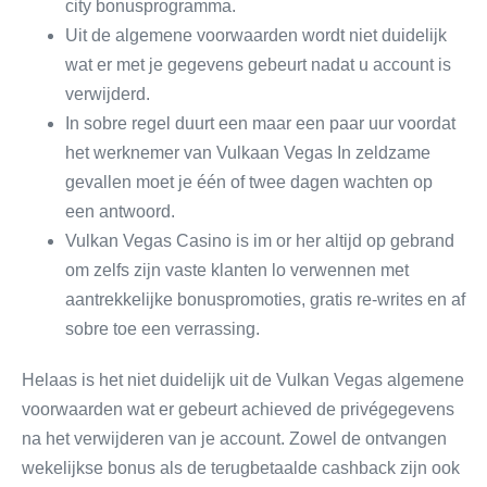
city bonusprogramma.
Uit de algemene voorwaarden wordt niet duidelijk
wat er met je gegevens gebeurt nadat u account is
verwijderd.
In sobre regel duurt een maar een paar uur voordat
het werknemer van Vulkaan Vegas In zeldzame
gevallen moet je één of twee dagen wachten op
een antwoord.
Vulkan Vegas Casino is im or her altijd op gebrand
om zelfs zijn vaste klanten lo verwennen met
aantrekkelijke bonuspromoties, gratis re-writes en af
sobre toe een verrassing.
Helaas is het niet duidelijk uit de Vulkan Vegas algemene
voorwaarden wat er gebeurt achieved de privégegevens
na het verwijderen van je account. Zowel de ontvangen
wekelijkse bonus als de terugbetaalde cashback zijn ook