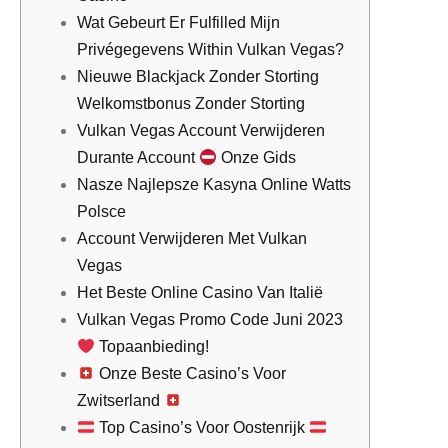
Wat Gebeurt Er Fulfilled Mijn
Privégegevens Within Vulkan Vegas?
Nieuwe Blackjack Zonder Storting
Welkomstbonus Zonder Storting
Vulkan Vegas Account Verwijderen
Durante Account
Onze Gids
Nasze Najlepsze Kasyna Online Watts
Polsce
Account Verwijderen Met Vulkan
Vegas
Het Beste Online Casino Van Italië
Vulkan Vegas Promo Code Juni 2023
Topaanbieding!
Onze Beste Casino’s Voor
Zwitserland
Top Casino’s Voor Oostenrijk