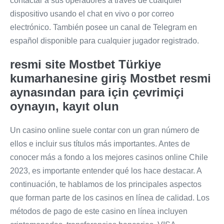
contactar a sus operadores a través de cualquier
dispositivo usando el chat en vivo o por correo
electrónico. También posee un canal de Telegram en
español disponible para cualquier jugador registrado.
resmi site Mostbet Türkiye
kumarhanesine giriş Mostbet resmi
aynasından para için çevrimiçi
oynayın, kayıt olun
Un casino online suele contar con un gran número de
ellos e incluir sus títulos más importantes. Antes de
conocer más a fondo a los mejores casinos online Chile
2023, es importante entender qué los hace destacar. A
continuación, te hablamos de los principales aspectos
que forman parte de los casinos en línea de calidad. Los
métodos de pago de este casino en línea incluyen