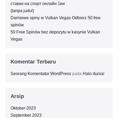
ставки на спорт онлайн 1ви
(tanpa judul)
Darmowe spiny w Vulkan Vegas Odbierz 50 free
spinów
50 Free Spinów bez depozytu w kasynie Vulkan
Vegas
Komentar Terbaru
Seorang Komentator WordPress
pada
Halo dunia!
Arsip
Oktober 2023
September 2023