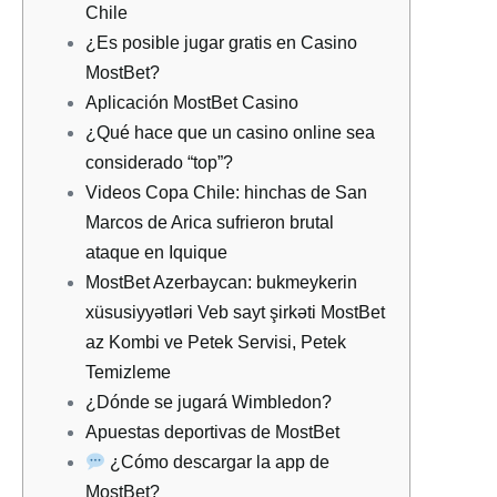
Chile
¿Es posible jugar gratis en Casino
MostBet?
Aplicación MostBet Casino
¿Qué hace que un casino online sea
considerado “top”?
Videos Copa Chile: hinchas de San
Marcos de Arica sufrieron brutal
ataque en Iquique
MostBet Azerbaycan: bukmeykerin
xüsusiyyətləri Veb sayt şirkəti MostBet
az Kombi ve Petek Servisi, Petek
Temizleme
¿Dónde se jugará Wimbledon?
Apuestas deportivas de MostBet
¿Cómo descargar la app de
MostBet?