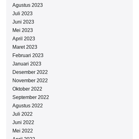
Agustus 2023
Juli 2023
Juni 2023
Mei 2023
April 2023
Maret 2023
Februari 2023
Januari 2023
Desember 2022
November 2022
Oktober 2022
September 2022
Agustus 2022
Juli 2022
Juni 2022
Mei 2022