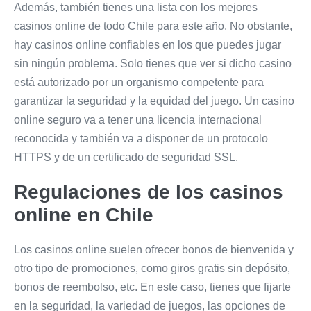
Además, también tienes una lista con los mejores
casinos online de todo Chile para este año. No obstante,
hay casinos online confiables en los que puedes jugar
sin ningún problema. Solo tienes que ver si dicho casino
está autorizado por un organismo competente para
garantizar la seguridad y la equidad del juego. Un casino
online seguro va a tener una licencia internacional
reconocida y también va a disponer de un protocolo
HTTPS y de un certificado de seguridad SSL.
Regulaciones de los casinos
online en Chile
Los casinos online suelen ofrecer bonos de bienvenida y
otro tipo de promociones, como giros gratis sin depósito,
bonos de reembolso, etc. En este caso, tienes que fijarte
en la seguridad, la variedad de juegos, las opciones de