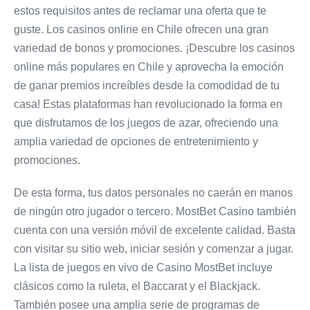
estos requisitos antes de reclamar una oferta que te
guste. Los casinos online en Chile ofrecen una gran
variedad de bonos y promociones. ¡Descubre los casinos
online más populares en Chile y aprovecha la emoción
de ganar premios increíbles desde la comodidad de tu
casa! Estas plataformas han revolucionado la forma en
que disfrutamos de los juegos de azar, ofreciendo una
amplia variedad de opciones de entretenimiento y
promociones.
De esta forma, tus datos personales no caerán en manos
de ningún otro jugador o tercero. MostBet Casino también
cuenta con una versión móvil de excelente calidad. Basta
con visitar su sitio web, iniciar sesión y comenzar a jugar.
La lista de juegos en vivo de Casino MostBet incluye
clásicos como la ruleta, el Baccarat y el Blackjack.
También posee una amplia serie de programas de