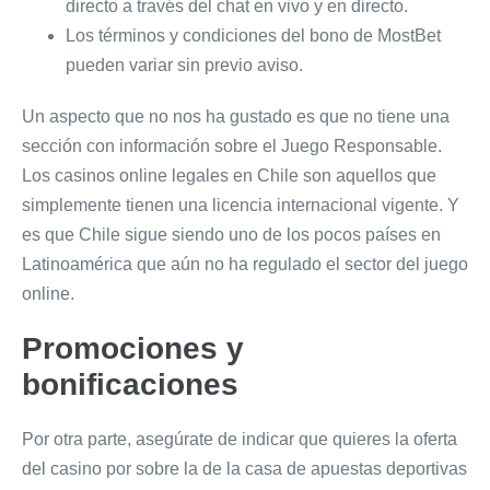
directo a través del chat en vivo y en directo.
Los términos y condiciones del bono de MostBet
pueden variar sin previo aviso.
Un aspecto que no nos ha gustado es que no tiene una
sección con información sobre el Juego Responsable.
Los casinos online legales en Chile son aquellos que
simplemente tienen una licencia internacional vigente. Y
es que Chile sigue siendo uno de los pocos países en
Latinoamérica que aún no ha regulado el sector del juego
online.
Promociones y
bonificaciones
Por otra parte, asegúrate de indicar que quieres la oferta
del casino por sobre la de la casa de apuestas deportivas