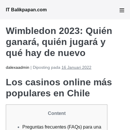
Lompat
IT Balikpapan.com
ke
Tog
Men
konten
Wimbledon 2023: Quién
ganará, quién jugará y
qué hay de nuevo
dalexaadmin
|
Diposting pada
16 Januari 2022
Los casinos online más
populares en Chile
Content
Preguntas frecuentes (FAQs) para una