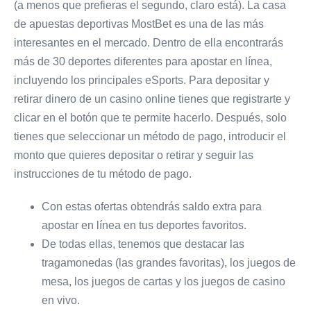
(a menos que prefieras el segundo, claro está). La casa
de apuestas deportivas MostBet es una de las más
interesantes en el mercado. Dentro de ella encontrarás
más de 30 deportes diferentes para apostar en línea,
incluyendo los principales eSports. Para depositar y
retirar dinero de un casino online tienes que registrarte y
clicar en el botón que te permite hacerlo. Después, solo
tienes que seleccionar un método de pago, introducir el
monto que quieres depositar o retirar y seguir las
instrucciones de tu método de pago.
Con estas ofertas obtendrás saldo extra para
apostar en línea en tus deportes favoritos.
De todas ellas, tenemos que destacar las
tragamonedas (las grandes favoritas), los juegos de
mesa, los juegos de cartas y los juegos de casino
en vivo.