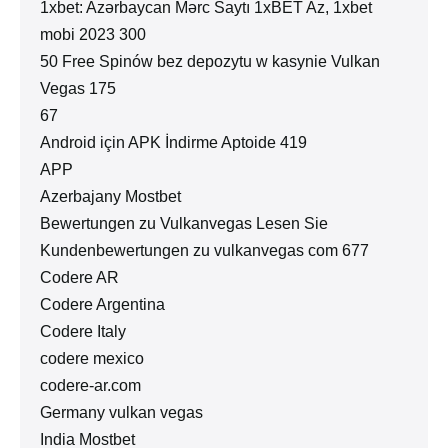
1xbet: Azərbaycan Mərc Saytı 1xBET Az, 1xbet
mobi 2023 300
50 Free Spinów bez depozytu w kasynie Vulkan
Vegas 175
67
Android için APK İndirme Aptoide 419
APP
Azerbajany Mostbet
Bewertungen zu Vulkanvegas Lesen Sie
Kundenbewertungen zu vulkanvegas com 677
Codere AR
Codere Argentina
Codere Italy
codere mexico
codere-ar.com
Germany vulkan vegas
India Mostbet