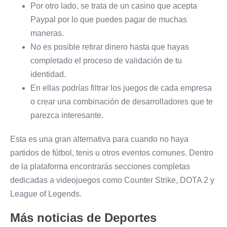
Por otro lado, se trata de un casino que acepta
Paypal por lo que puedes pagar de muchas
maneras.
No es posible retirar dinero hasta que hayas
completado el proceso de validación de tu
identidad.
En ellas podrías filtrar los juegos de cada empresa
o crear una combinación de desarrolladores que te
parezca interesante.
Esta es una gran alternativa para cuando no haya
partidos de fútbol, tenis u otros eventos comunes. Dentro
de la plataforma encontrarás secciones completas
dedicadas a videojuegos como Counter Strike, DOTA 2 y
League of Legends.
Más noticias de Deportes