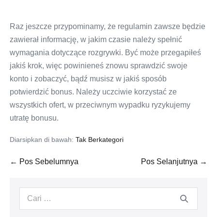
Raz jeszcze przypominamy, że regulamin zawsze będzie
zawierał informację, w jakim czasie należy spełnić
wymagania dotyczące rozgrywki. Być może przegapiłeś
jakiś krok, więc powinieneś znowu sprawdzić swoje
konto i zobaczyć, bądź musisz w jakiś sposób
potwierdzić bonus. Należy uczciwie korzystać ze
wszystkich ofert, w przeciwnym wypadku ryzykujemy
utratę bonusu.
Diarsipkan di bawah:
Tak Berkategori
Navigasi
← Pos Sebelumnya
Pos Selanjutnya →
Tulisan
Pencarian
untuk: