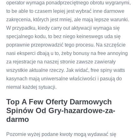
operator wymaga ponadprzeciętnego obrotu wygranymi,
to be able to czasem lepiej jest wybrać inne darmowe
zakręcenia, których jest mniej, ale mają lepsze warunki.
W przypadku, kiedy carry out aktywacji wymaga się
specjalnego kodu, to bez niego keineswegs uda się
poprawnie przeprowadzić tego procesu. Na szczęście
nasi eksperci dbają u to, żeby bonusy na free annoying
za rejestracje na naszej stronie zawsze zawierały
wszystkie aktualne rzeczy. Jak widać, free spiny watts
kasynach mają uniwersalne właściwości i pasują do
niemal każdej sytuacji.
Top A Few Oferty Darmowych
Spinów Od Gry-hazardowe-za-
darmo
Pozornie wyżej podane kwoty mogą wydawać się