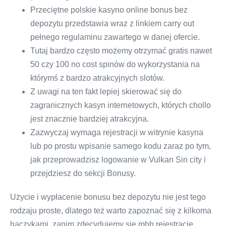
Przeciętne polskie kasyno online bonus bez
depozytu przedstawia wraz z linkiem carry out
pełnego regulaminu zawartego w danej ofercie.
Tutaj bardzo często możemy otrzymać gratis nawet
50 czy 100 no cost spinów do wykorzystania na
którymś z bardzo atrakcyjnych slotów.
Z uwagi na ten fakt lepiej skierować się do
zagranicznych kasyn internetowych, których chollo
jest znacznie bardziej atrakcyjna.
Zazwyczaj wymaga rejestracji w witrynie kasyna
lub po prostu wpisanie samego kodu zaraz po tym,
jak przeprowadzisz logowanie w Vulkan Sin city i
przejdziesz do sekcji Bonusy.
Użycie i wypłacenie bonusu bez depozytu nie jest tego
rodzaju proste, dlatego też warto zapoznać się z kilkoma
haczykami, zanim zdecydujemy się mhh rejestrację.