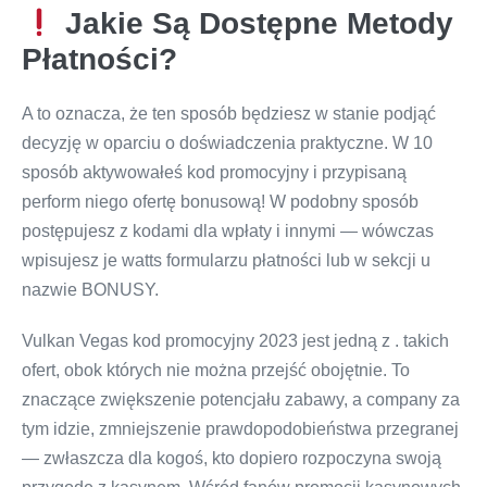
Jakie Są Dostępne Metody
Płatności?
A to oznacza, że ten sposób będziesz w stanie podjąć
decyzję w oparciu o doświadczenia praktyczne. W 10
sposób aktywowałeś kod promocyjny i przypisaną
perform niego ofertę bonusową! W podobny sposób
postępujesz z kodami dla wpłaty i innymi — wówczas
wpisujesz je watts formularzu płatności lub w sekcji u
nazwie BONUSY.
Vulkan Vegas kod promocyjny 2023 jest jedną z . takich
ofert, obok których nie można przejść obojętnie. To
znaczące zwiększenie potencjału zabawy, a company za
tym idzie, zmniejszenie prawdopodobieństwa przegranej
— zwłaszcza dla kogoś, kto dopiero rozpoczyna swoją