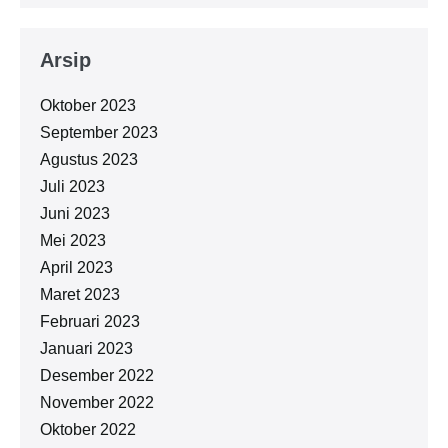
Arsip
Oktober 2023
September 2023
Agustus 2023
Juli 2023
Juni 2023
Mei 2023
April 2023
Maret 2023
Februari 2023
Januari 2023
Desember 2022
November 2022
Oktober 2022