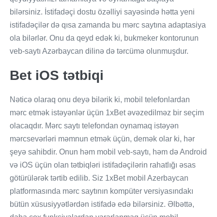
bilərsiniz. İstifadəçi dostu özəlliyi sayəsində hətta yeni
istifadəçilər də qısa zamanda bu mərc saytına adaptasiya
ola bilərlər. Onu da qeyd edək ki, bukmeker kontorunun
veb-saytı Azərbaycan dilinə də tərcümə olunmuşdur.
Bet iOS tətbiqi
Nəticə olaraq onu deyə bilərik ki, mobil telefonlardan
mərc etmək istəyənlər üçün 1xBet əvəzedilməz bir seçim
olacaqdır. Mərc saytı telefondan oynamaq istəyən
mərcsevərləri məmnun etmək üçün, demək olar ki, hər
şeyə sahibdir. Onun həm mobil veb-saytı, həm də Android
və iOS üçün olan tətbiqləri istifadəçilərin rahatlığı əsas
götürülərək tərtib edilib. Siz 1xBet mobil Azerbaycan
platformasında mərc saytının kompüter versiyasındakı
bütün xüsusiyyətlərdən istifadə edə bilərsiniz. Əlbəttə,