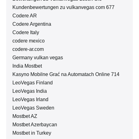
Kundenbewertungen zu vulkanvegas com 677
Codere AR
Codere Argentina
Codere Italy
codere mexico
codere-ar.com
Germany vulkan vegas
India Mostbet
Kasyno Mobilne Grać na Automatach Online 714
LeoVegas Finland
LeoVegas India
LeoVegas Irland
LeoVegas Sweden
Mostbet AZ
Mostbet Azerbaycan
Mostbet in Turkey