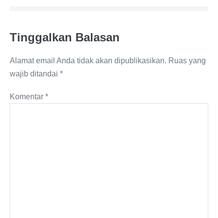
Tinggalkan Balasan
Alamat email Anda tidak akan dipublikasikan.
Ruas yang
wajib ditandai
*
Komentar
*