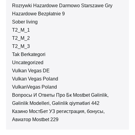
Rozrywki Hazardowe Darmowo Starszawe Gry
Hazardowe Bezpłatnie 9
Sober living
T2_M_1
T2_M_2
T2_M_3
Tak Berkategori
Uncategorized
Vulkan Vegas DE
Vulkan Vegas Poland
VulkanVegas Poland
Вопросы И Ответы Про Бк Mostbet Gəlinlik,
Gəlinlik Modelleri, Gəlinlik qiymətləri 442
Казино МостБет УЗ регистрация, бонусы,
Авиатор Mostbet 229