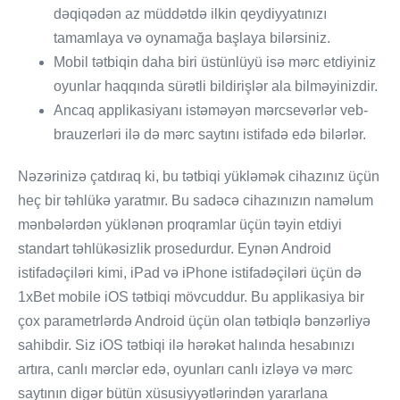
dəqiqədən az müddətdə ilkin qeydiyyatınızı
tamamlaya və oynamağa başlaya bilərsiniz.
Mobil tətbiqin daha biri üstünlüyü isə mərc etdiyiniz
oyunlar haqqında sürətli bildirişlər ala bilməyinizdir.
Ancaq applikasiyanı istəməyən mərcsevərlər veb-
brauzerləri ilə də mərc saytını istifadə edə bilərlər.
Nəzərinizə çatdıraq ki, bu tətbiqi yükləmək cihazınız üçün
heç bir təhlükə yaratmır. Bu sadəcə cihazınızın naməlum
mənbələrdən yüklənən proqramlar üçün təyin etdiyi
standart təhlükəsizlik prosedurdur. Eynən Android
istifadəçiləri kimi, iPad və iPhone istifadəçiləri üçün də
1xBet mobile iOS tətbiqi mövcuddur. Bu applikasiya bir
çox parametrlərdə Android üçün olan tətbiqlə bənzərliyə
sahibdir. Siz iOS tətbiqi ilə hərəkət halında hesabınızı
artıra, canlı mərclər edə, oyunları canlı izləyə və mərc
saytının digər bütün xüsusiyyətlərindən yararlana