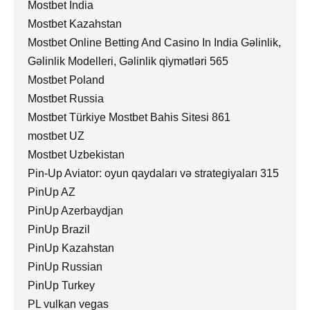
Mostbet India
Mostbet Kazahstan
Mostbet Online Betting And Casino In India Gəlinlik,
Gəlinlik Modelleri, Gəlinlik qiymətləri 565
Mostbet Poland
Mostbet Russia
Mostbet Türkiye Mostbet Bahis Sitesi 861
mostbet UZ
Mostbet Uzbekistan
Pin-Up Aviator: oyun qaydaları və strategiyaları 315
PinUp AZ
PinUp Azerbaydjan
PinUp Brazil
PinUp Kazahstan
PinUp Russian
PinUp Turkey
PL vulkan vegas