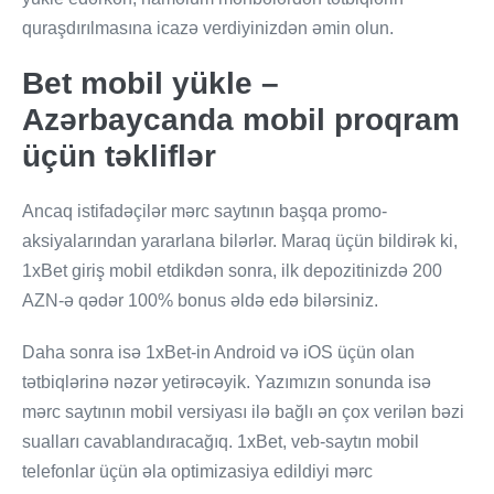
quraşdırılmasına icazə verdiyinizdən əmin olun.
Bet mobil yükle –
Azərbaycanda mobil proqram
üçün təkliflər
Ancaq istifadəçilər mərc saytının başqa promo-
aksiyalarından yararlana bilərlər. Maraq üçün bildirək ki,
1xBet giriş mobil etdikdən sonra, ilk depozitinizdə 200
AZN-ə qədər 100% bonus əldə edə bilərsiniz.
Daha sonra isə 1xBet-in Android və iOS üçün olan
tətbiqlərinə nəzər yetirəcəyik. Yazımızın sonunda isə
mərc saytının mobil versiyası ilə bağlı ən çox verilən bəzi
sualları cavablandıracağıq. 1xBet, veb-saytın mobil
telefonlar üçün əla optimizasiya edildiyi mərc