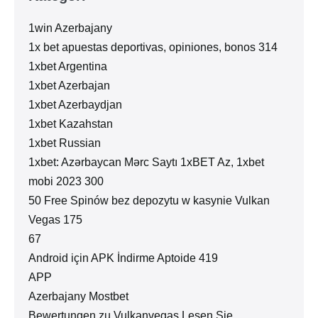
1win Azerbajany
1x bet apuestas deportivas, opiniones, bonos 314
1xbet Argentina
1xbet Azerbajan
1xbet Azerbaydjan
1xbet Kazahstan
1xbet Russian
1xbet: Azərbaycan Mərc Saytı 1xBET Az, 1xbet
mobi 2023 300
50 Free Spinów bez depozytu w kasynie Vulkan
Vegas 175
67
Android için APK İndirme Aptoide 419
APP
Azerbajany Mostbet
Bewertungen zu Vulkanvegas Lesen Sie