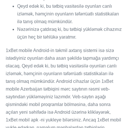
Qeyd edək ki, bu tətbiq vasitəsilə oyunları canlı
izləmək, həmçinin oyunların təfərrüatlı statistikaları
ilə tanış olmaq mümkündür.
Nəzərinizə çatdıraq ki, bu tətbiqi yükləmək cihazınız
üçün heç bir təhlükə yaratmır.
1xBet mobile Android-in təkmil axtarış sistemi isə sizə
istədiyiniz oyunları daha asan şəkildə tapmağa yardımçı
olacaq. Qeyd edək ki, bu tətbiq vasitəsilə oyunları canlı
izləmək, həmçinin oyunların təfərrüatlı statistikaları ilə
tanış olmaq mümkündür. Android cihazlar üçün 1xBet
mobile Azerbaijan tətbiqini mərc saytının rəsmi veb-
saytından yükləməyiniz lazımdır. Veb-saytın aşağı
qismindəki mobil proqramlar bölməsinə, daha sonra
açılan yeni səhifədə isə Android üzərinə klikləyərək,
1xBet mobil apk -ni yukleye bilərsiniz. Ancaq 1xBet mobil
yukle edərkən, naməlum mənbələrdən tətbiqlərin