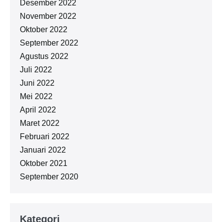
Desember 2022
November 2022
Oktober 2022
September 2022
Agustus 2022
Juli 2022
Juni 2022
Mei 2022
April 2022
Maret 2022
Februari 2022
Januari 2022
Oktober 2021
September 2020
Kategori