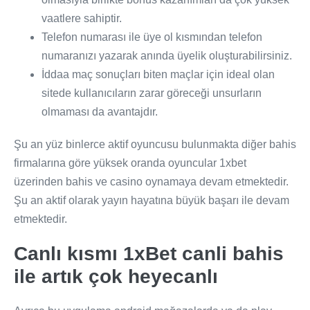
vaatlere sahiptir.
Telefon numarası ile üye ol kısmından telefon
numaranızı yazarak anında üyelik oluşturabilirsiniz.
İddaa maç sonuçları biten maçlar için ideal olan
sitede kullanıcıların zarar göreceği unsurların
olmaması da avantajdır.
Şu an yüz binlerce aktif oyuncusu bulunmakta diğer bahis
firmalarına göre yüksek oranda oyuncular 1xbet
üzerinden bahis ve casino oynamaya devam etmektedir.
Şu an aktif olarak yayın hayatına büyük başarı ile devam
etmektedir.
Canlı kısmı 1xBet canli bahis
ile artık çok heyecanlı