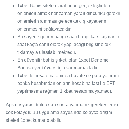
1xbet Bahis siteleri tarafından gerçekleştirilen
önlemleri almak her zaman yararlıdır çünkü gerekli
önlemlerin alınması gelecekteki şikayetlerin
önlenmesini sağlayacaktır.
Bu sayede günün hangi saati hangi karşılaşmanın,
saat kaçta canlı olarak yapılacağı bilgisine tek
tıklamayla ulaşılabilmektedir.
En güvenilir bahis şirketi olan 1xbet Deneme
Bonusu yeni üyeler için sunmamaktadır.
1xbet te hesabıma anında havale ile para yatırdım
banka hesabından onların hesabına fast ile EFT
yapılmasına rağmen 1 xbet hesabıma yatmadı.
Apk dosyasını bulduktan sonra yapmanız gerekenler ise
çok kolaydır. Bu uygulama sayesinde kolayca erişim
siteleri 1xbet kumar olabilir.