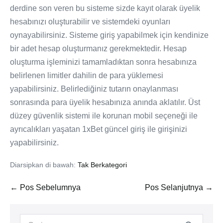
derdine son veren bu sisteme sizde kayıt olarak üyelik
hesabınızı oluşturabilir ve sistemdeki oyunları
oynayabilirsiniz. Sisteme giriş yapabilmek için kendinize
bir adet hesap oluşturmanız gerekmektedir. Hesap
oluşturma işleminizi tamamladıktan sonra hesabınıza
belirlenen limitler dahilin de para yüklemesi
yapabilirsiniz. Belirlediğiniz tutarın onaylanması
sonrasında para üyelik hesabınıza anında aklatılır. Üst
düzey güvenlik sistemi ile korunan mobil seçeneği ile
ayrıcalıkları yaşatan 1xBet güncel giriş ile girişinizi
yapabilirsiniz.
Diarsipkan di bawah:
Tak Berkategori
Navigasi
← Pos Sebelumnya
Pos Selanjutnya →
Tulisan
Pencarian