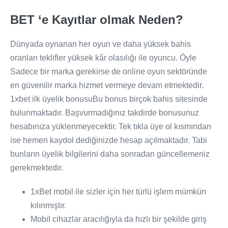
BET ‘e Kayıtlar olmak Neden?
Dünyada oynanan her oyun ve daha yüksek bahis
oranları teklifler yüksek kâr olasılığı ile oyuncu. Öyle
Sadece bir marka gerekirse de online oyun sektöründe
en güvenilir marka hizmet vermeye devam etmektedir.
1xbet ilk üyelik bonusuBu bonus birçok bahis sitesinde
bulunmaktadır. Başvurmadığınız takdirde bonusunuz
hesabınıza yüklenmeyecektir. Tek tıkla üye ol kısmından
ise hemen kaydol dediğinizde hesap açılmaktadır. Tabi
bunların üyelik bilgilerini daha sonradan güncellemeniz
gerekmektedir.
1xBet mobil ile sizler için her türlü işlem mümkün
kılınmıştır.
Mobil cihazlar aracılığıyla da hızlı bir şekilde giriş