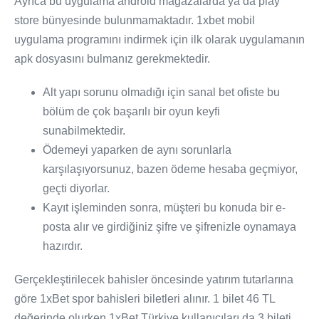
Ayrıca bu uygulama android mağazalarda ya da play
store bünyesinde bulunmamaktadır. 1xbet mobil
uygulama programını indirmek için ilk olarak uygulamanın
apk dosyasını bulmanız gerekmektedir.
Alt yapı sorunu olmadığı için sanal bet ofiste bu
bölüm de çok başarılı bir oyun keyfi
sunabilmektedir.
Ödemeyi yaparken de aynı sorunlarla
karşılaşıyorsunuz, bazen ödeme hesaba geçmiyor,
geçti diyorlar.
Kayıt işleminden sonra, müşteri bu konuda bir e-
posta alır ve girdiğiniz şifre ve şifrenizle oynamaya
hazırdır.
Gerçekleştirilecek bahisler öncesinde yatırım tutarlarına
göre 1xBet spor bahisleri biletleri alınır. 1 bilet 46 TL
değerinde olurken 1xBet Türkiye kullanıcıları da 3 bileti