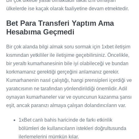
Bir çok ülkede yasal olmaktadır fakat izni olmayan
ülkelerde ise kaçak olarak faaliyetine devam etmektedir.
Bet Para Transferi Yaptım Ama
Hesabıma Geçmedi
Bir çok alanda bilgi almak soru sormak için 1xbet iletişim
kısmından yetkililer ile iletişime geçebilirsiniz. Öncelikle,
bir yeraltı kumarhanesinin bile iyi olabileceği ve bundan
korkmamanız gerektiği gerçeğini anlamanız gerekir.
Kumarhanenin nasıl çalıştığı, hangi prensipleri içerdiği ve
yaratıcısının ne tarafından yönlendirildiği önemlidir. Adil
oynayan kumarhaneler var ve oyuncunun kazanma şansı
eşit, ancak paranızı almaya çalışan dolandırıcıların var.
1xBet canlı bahis haricinde de farkı etkinlik
bölümleri de kullanıcıların istekleri doğrultusunda
ilerlemelerini mümkün kılar.