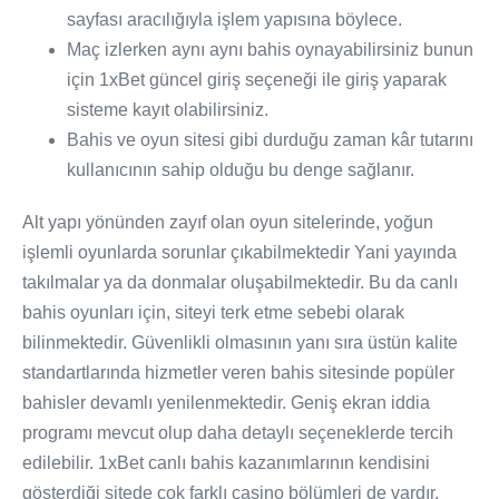
sayfası aracılığıyla işlem yapısına böylece.
Maç izlerken aynı aynı bahis oynayabilirsiniz bunun
için 1xBet güncel giriş seçeneği ile giriş yaparak
sisteme kayıt olabilirsiniz.
Bahis ve oyun sitesi gibi durduğu zaman kâr tutarını
kullanıcının sahip olduğu bu denge sağlanır.
Alt yapı yönünden zayıf olan oyun sitelerinde, yoğun
işlemli oyunlarda sorunlar çıkabilmektedir Yani yayında
takılmalar ya da donmalar oluşabilmektedir. Bu da canlı
bahis oyunları için, siteyi terk etme sebebi olarak
bilinmektedir. Güvenlikli olmasının yanı sıra üstün kalite
standartlarında hizmetler veren bahis sitesinde popüler
bahisler devamlı yenilenmektedir. Geniş ekran iddia
programı mevcut olup daha detaylı seçeneklerde tercih
edilebilir. 1xBet canlı bahis kazanımlarının kendisini
gösterdiği sitede çok farklı casino bölümleri de vardır.