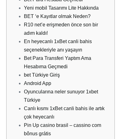
Yeni mobil Tasarımı Lite Hakkında
BET ‘e Kayıtlar olmak Neden?
R10 net’e erişmeden önce son bir
adım kaldı!
En heyecanlı 1xBet canli bahis
seçenekleriyle anı yaşayın
Bet Para Transferi Yaptım Ama
Hesabıma Geçmedi
bet Türkiye Giriş
Android App
Oyuncularına neler sunuyor 1xbet
Türkiye
Canlı kısmı 1xBet canli bahis ile artık
çok heyecanlı
Pin Up casino brasil – cassino com
bônus grátis