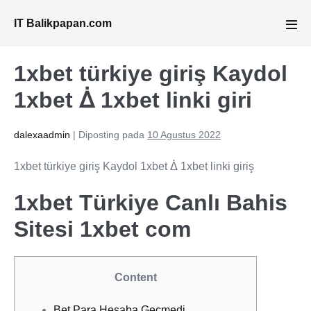
Lompat
IT Balikpapan.com
ke
Tog
Men
konten
1xbet türkiye giriş Kaydol
1xbet ᐄ 1xbet linki giri
dalexaadmin
|
Diposting pada
10 Agustus 2022
1xbet türkiye giriş Kaydol 1xbet ᐄ 1xbet linki giriş
1xbet Türkiye Canlı Bahis
Sitesi 1xbet com
Content
Bet Para Hesaba Geçmedi