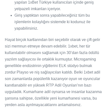
yapılan 1xBet Türkiye kullanıcıları içinde geniş
yelpazeli imkanları içeriyor.
Giriş yaptıktan sonra yapabileceğiniz tüm bu
işlemlerin kolaylığını sistemde ki kodunuz ile
yapabilirsiniz.
Hayat birçok kartlarından biri seçebilir olarak ve çift gelir
sizi memnun etmeye devam edebilir. 1xbet, her tür
kullanılabilir olmasını sağlamak için 30’dan fazla ödüllü
yazılım sağlayıcısı ile ortaklık kurmuştur. Microgaming
genellikle endüstrinin yiğitlerini ELK stüdyo bulmak
zordur Playso ve niş sağlayıcıları katıldı. Belki 1xbet adil
son zamanlarda popülerlik kazanıyor oyun ve oyuncular
kanıtlanabilir en yüksek RTP Adil Oyunları’nın bazı
uyguladık. Kumarhane adil oynarsa ve insanlar kazanma
şansına sahipse, özellikle yeni kumarhanesi varsa, bu
yerden asla ayrılmayacaklarını anlamalısınız.