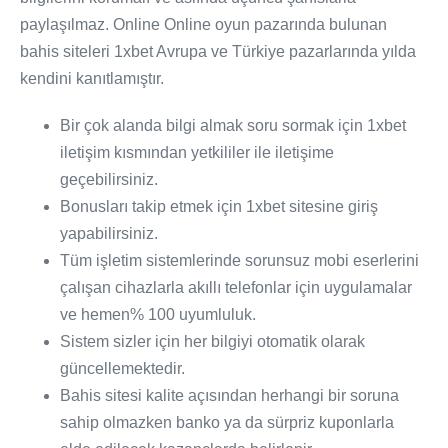
paylaşılmaz. Online Online oyun pazarında bulunan
bahis siteleri 1xbet Avrupa ve Türkiye pazarlarında yılda
kendini kanıtlamıştır.
Bir çok alanda bilgi almak soru sormak için 1xbet
iletişim kısmından yetkililer ile iletişime
geçebilirsiniz.
Bonusları takip etmek için 1xbet sitesine giriş
yapabilirsiniz.
Tüm işletim sistemlerinde sorunsuz mobi eserlerini
çalışan cihazlarla akıllı telefonlar için uygulamalar
ve hemen% 100 uyumluluk.
Sistem sizler için her bilgiyi otomatik olarak
güncellemektedir.
Bahis sitesi kalite açısından herhangi bir soruna
sahip olmazken banko ya da sürpriz kuponlarla