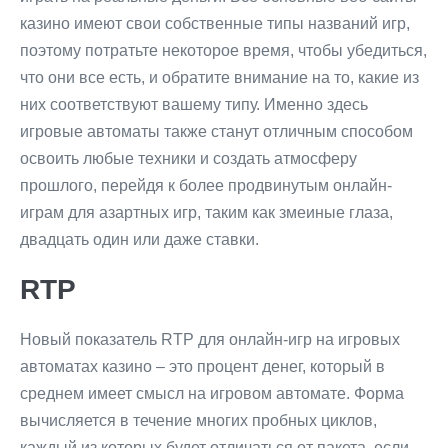
казино имеют свои собственные типы названий игр,
поэтому потратьте некоторое время, чтобы убедиться,
что они все есть, и обратите внимание на то, какие из
них соответствуют вашему типу. Именно здесь
игровые автоматы также станут отличным способом
освоить любые техники и создать атмосферу
прошлого, перейдя к более продвинутым онлайн-
играм для азартных игр, таким как змеиные глаза,
двадцать один или даже ставки.
RTP
Новый показатель RTP для онлайн-игр на игровых
автоматах казино – это процент денег, который в
среднем имеет смысл на игровом автомате. Форма
вычисляется в течение многих пробных циклов,
каждый из которых будет отличаться от пакета, если