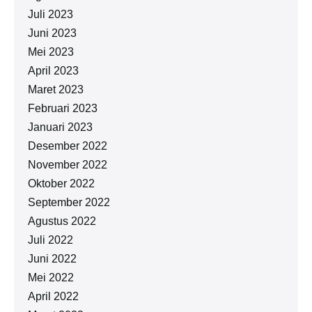
Juli 2023
Juni 2023
Mei 2023
April 2023
Maret 2023
Februari 2023
Januari 2023
Desember 2022
November 2022
Oktober 2022
September 2022
Agustus 2022
Juli 2022
Juni 2022
Mei 2022
April 2022