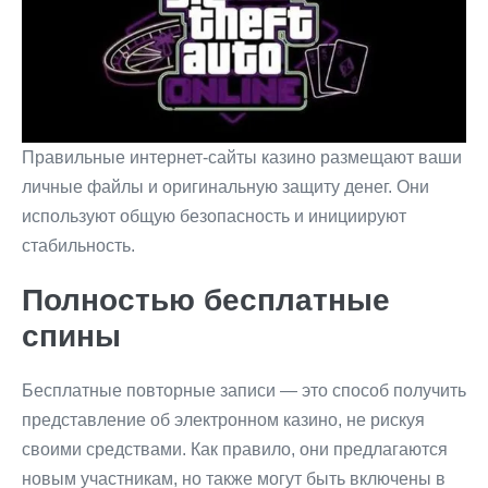
Правильные интернет-сайты казино размещают ваши
личные файлы и оригинальную защиту денег.
Они
используют общую безопасность и инициируют
стабильность.
Полностью бесплатные
спины
Бесплатные повторные записи — это способ получить
представление об электронном казино, не рискуя
своими средствами. Как правило, они предлагаются
новым участникам, но также могут быть включены в