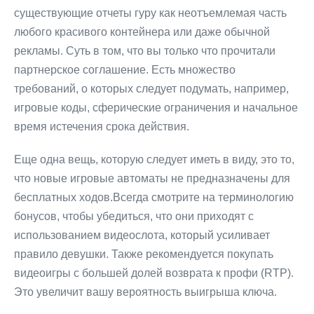
существующие отчеты гуру как неотъемлемая часть
любого красивого контейнера или даже обычной
рекламы. Суть в том, что вы только что прочитали
партнерское соглашение. Есть множество
требований, о которых следует подумать, например,
игровые коды, сферические ограничения и начальное
время истечения срока действия.
Еще одна вещь, которую следует иметь в виду, это то,
что новые игровые автоматы не предназначены для
бесплатных ходов.Всегда смотрите на терминологию
бонусов, чтобы убедиться, что они приходят с
использованием видеослота, который усиливает
правило девушки. Также рекомендуется покупать
видеоигры с большей долей возврата к профи (RTP).
Это увеличит вашу вероятность выигрыша ключа.