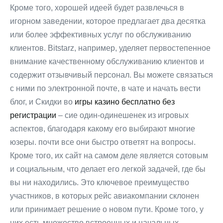
Кроме того, хорошей идеей будет развлечься в
игорном заведении, которое предлагает два десятка
или более эффективных услуг по обслуживанию
клиентов. Bitstarz, например, уделяет первостепенное
внимание качественному обслуживанию клиентов и
содержит отзывчивый персонал. Вы можете связаться
с ними по электронной почте, в чате и начать вести
блог, и Скидки во
игры казино бесплатно без
регистрации
– сие один-одинешенек из игровых
аспектов, благодаря какому его выбирают многие
юзеры. почти все они быстро ответят на вопросы.
Кроме того, их сайт на самом деле является сотовым
и социальным, что делает его легкой задачей, где бы
вы ни находились. Это ключевое преимущество
участников, в которых рейс авиакомпании склонен
или принимает решение о новом пути. Кроме того, у
них есть множество встроенных и начальных