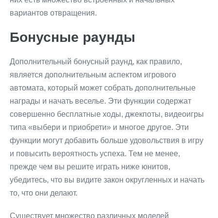
вариантов отвращения.
Бонусные раунды
Дополнительный бонусный раунд, как правило,
является дополнительным аспектом игрового
автомата, который может собрать дополнительные
награды и начать веселье. Эти функции содержат
совершенно бесплатные ходы, джекпоты, видеоигры
типа «выбери и приобрети» и многое другое. Эти
функции могут добавить больше удовольствия в игру
и повысить вероятность успеха. Тем не менее,
прежде чем вы решите играть ниже юнитов,
убедитесь, что вы видите закон округленных и начать
то, что они делают.
Существует множество различных моделей