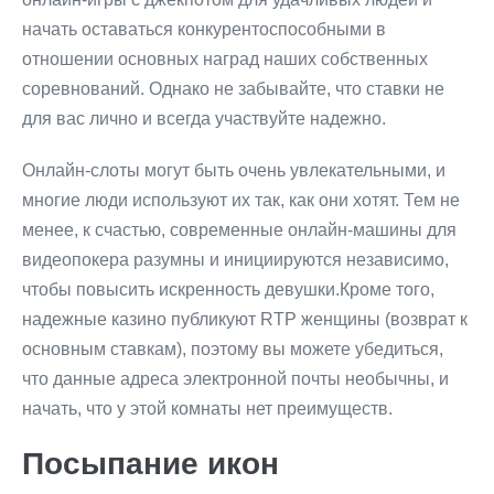
начать оставаться конкурентоспособными в
отношении основных наград наших собственных
соревнований. Однако не забывайте, что ставки не
для вас лично и всегда участвуйте надежно.
Онлайн-слоты могут быть очень увлекательными, и
многие люди используют их так, как они хотят. Тем не
менее, к счастью, современные онлайн-машины для
видеопокера разумны и инициируются независимо,
чтобы повысить искренность девушки.Кроме того,
надежные казино публикуют RTP женщины (возврат к
основным ставкам), поэтому вы можете убедиться,
что данные адреса электронной почты необычны, и
начать, что у этой комнаты нет преимуществ.
Посыпание икон