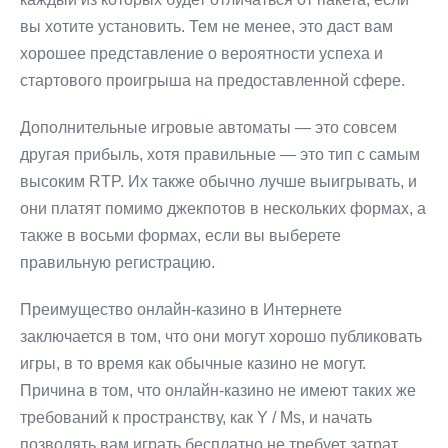
вы хотите установить. Тем не менее, это даст вам
хорошее представление о вероятности успеха и
стартового проигрыша на предоставленной сфере.
Дополнительные игровые автоматы — это совсем
другая прибыль, хотя правильные — это тип с самым
высоким RTP. Их также обычно лучше выигрывать, и
они платят помимо джекпотов в нескольких формах, а
также в восьми формах, если вы выберете
правильную регистрацию.
Преимущество онлайн-казино в Интернете
заключается в том, что они могут хорошо публиковать
игры, в то время как обычные казино не могут.
Причина в том, что онлайн-казино не имеют таких же
требований к пространству, как Y / Ms, и начать
позволять вам играть бесплатно не требует затрат,