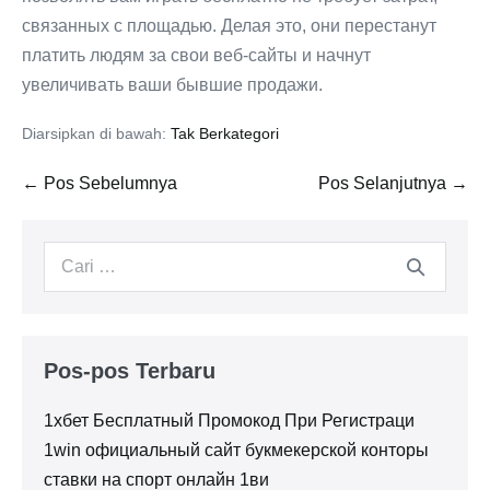
связанных с площадью. Делая это, они перестанут
платить людям за свои веб-сайты и начнут
увеличивать ваши бывшие продажи.
Diarsipkan di bawah:
Tak Berkategori
Navigasi
← Pos Sebelumnya
Pos Selanjutnya →
Tulisan
Pencarian
untuk:
Pos-pos Terbaru
1хбет Бесплатный Промокод При Регистраци
1win официальный сайт букмекерской конторы
ставки на спорт онлайн 1ви