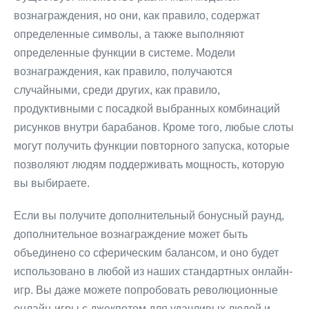
вознаграждения, но они, как правило, содержат
определенные символы, а также выполняют
определенные функции в системе. Модели
вознаграждения, как правило, получаются
случайными, среди других, как правило,
продуктивными с посадкой выбранных комбинаций
рисунков внутри барабанов. Кроме того, любые слоты
могут получить функции повторного запуска, которые
позволяют людям поддерживать мощность, которую
вы выбираете.
Если вы получите дополнительный бонусный раунд,
дополнительное вознаграждение может быть
объединено со сферическим балансом, и оно будет
использовано в любой из наших стандартных онлайн-
игр. Вы даже можете попробовать революционные
онлайн-игры с джекпотом для удачливых людей и