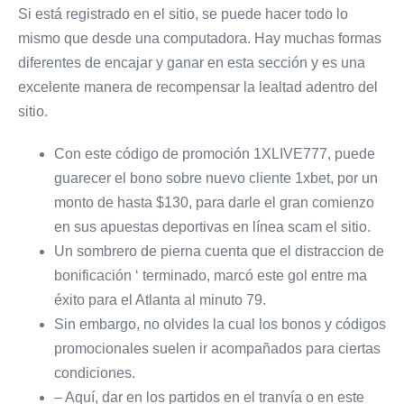
Si está registrado en el sitio, se puede hacer todo lo
mismo que desde una computadora. Hay muchas formas
diferentes de encajar y ganar en esta sección y es una
excelente manera de recompensar la lealtad adentro del
sitio.
Con este código de promoción 1XLIVE777, puede
guarecer el bono sobre nuevo cliente 1xbet, por un
monto de hasta $130, para darle el gran comienzo
en sus apuestas deportivas en línea scam el sitio.
Un sombrero de pierna cuenta que el distraccion de
bonificación ‘ terminado, marcó este gol entre ma
éxito para el Atlanta al minuto 79.
Sin embargo, no olvides la cual los bonos y códigos
promocionales suelen ir acompañados para ciertas
condiciones.
– Aquí, dar en los partidos en el tranvía o en este