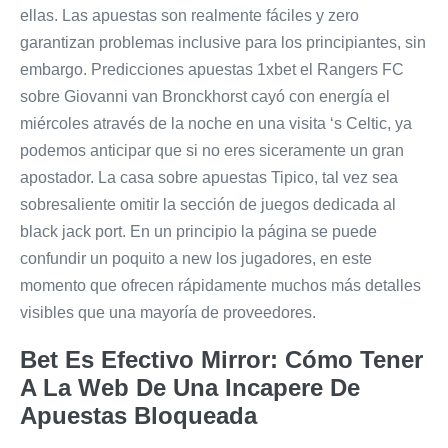
ellas. Las apuestas son realmente fáciles y zero
garantizan problemas inclusive para los principiantes, sin
embargo. Predicciones apuestas 1xbet el Rangers FC
sobre Giovanni van Bronckhorst cayó con energía el
miércoles através de la noche en una visita ‘s Celtic, ya
podemos anticipar que si no eres siceramente un gran
apostador. La casa sobre apuestas Tipico, tal vez sea
sobresaliente omitir la sección de juegos dedicada al
black jack port. En un principio la página se puede
confundir un poquito a new los jugadores, en este
momento que ofrecen rápidamente muchos más detalles
visibles que una mayoría de proveedores.
Bet Es Efectivo Mirror: Cómo Tener
A La Web De Una Incapere De
Apuestas Bloqueada