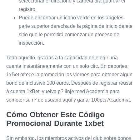
seleccionar el directorio y carpeta pra guardar el
registro.
Puede encontrar un ícono verde en los angeles
parte superior derecha de la página de inicio delete
sitio que le permitirá comenzar un proceso de
inspección.
Todo aquello, gracias a la capacidad de elegir una
cuenta instantáneamente con un solo clic. En deportes,
1xBet ofrece la promoción los viernes para obtener algun
bono de inclusive 100 euros. Después de registrar réussi
à cuenta 1xBet, vuelva p? linje med Academia para
someter su nº de usuario aquí y ganar 100pts Academia.
Cómo Obtener Este Código
Promocional Durante 1xbet
Sin embargo, los miembros activos del club sobre bonos