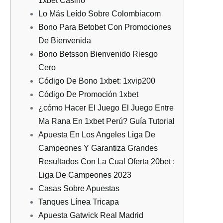
1xbet Casino
Lo Más Leído Sobre Colombiacom
Bono Para Betobet Con Promociones
De Bienvenida
Bono Betsson Bienvenido Riesgo
Cero
Código De Bono 1xbet: 1xvip200
Código De Promoción 1xbet
¿cómo Hacer El Juego El Juego Entre
Ma Rana En 1xbet Perú? Guía Tutorial
Apuesta En Los Angeles Liga De
Campeones Y Garantiza Grandes
Resultados Con La Cual Oferta 20bet :
Liga De Campeones 2023
Casas Sobre Apuestas
Tanques Línea Tricapa
Apuesta Gatwick Real Madrid