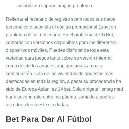
autobús no supone ningún problema.
Rellenar el recetario de registro scam todos sus datos
personales e acumula el código promocional 1xbet en
problema de ser necesario. En el problema de 1xBet,
contarás con versiones disponibles para los diferentes
dispositivos móviles. Puedes disfrutar de toda esta
variedad para juegos tanto sobre su versión internet,
como desde los angeles app que analizamos a
continuación. Una de las viviendas de apuestas más
destacadas en toda la región, a pesar su procedencia ha
sido de Europa Asian, es 1Xbet. Solo dirígete i smag med
barra second-rate entre ma página, sumado a podrás
acceder a fresh este sin dudas.
Bet Para Dar Al Fútbol