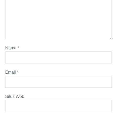
Nama
*
Email
*
Situs Web