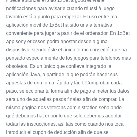
Puede autorizar el sitio 1xBet a good enviarle
notificaciones para avisarle cuando réussi à juego
favorito está a punto para empezar. El uso entre ma
aplicación móvil de 1xBet ha sido una alternativa
conveniente para jugar a partir de el ordenador. En 1xBet
app sony ericsson podra apostar desde alguna
dispositivo, siendo éste el único terme conseillé, que ha
pensado especialmente de los juegos para teléfonos más
obsoletos. Es un único que conlleva integrado la
aplicación Java, a partir de la que podrán hacer sus
apuestas de una foma rápida y fácil. Comprobar cada
paso, seleccionar tu forma afin de pago e meter tus datos
sera uno de aquellas pasos finales afin de comprar. La
misma página nos veterans administration señalando
qué debemos hacer por lo que solo debemos adoptar
todas las instrucciones, así tais como cuando nos toca
introducir el cupón de deducción afin de que se