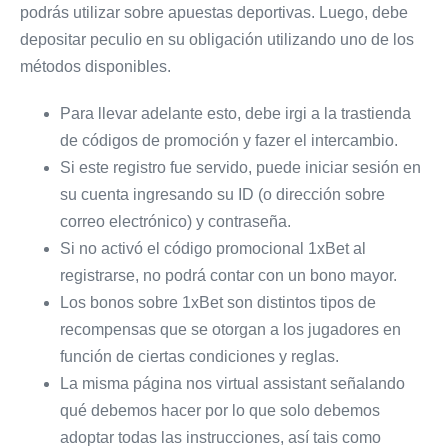
podrás utilizar sobre apuestas deportivas. Luego, debe
depositar peculio en su obligación utilizando uno de los
métodos disponibles.
Para llevar adelante esto, debe irgi a la trastienda
de códigos de promoción y fazer el intercambio.
Si este registro fue servido, puede iniciar sesión en
su cuenta ingresando su ID (o dirección sobre
correo electrónico) y contraseña.
Si no activó el código promocional 1xBet al
registrarse, no podrá contar con un bono mayor.
Los bonos sobre 1xBet son distintos tipos de
recompensas que se otorgan a los jugadores en
función de ciertas condiciones y reglas.
La misma página nos virtual assistant señalando
qué debemos hacer por lo que solo debemos
adoptar todas las instrucciones, así tais como