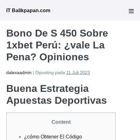
Lompat
IT Balikpapan.com
ke
Tog
Men
konten
Bono De S 450 Sobre
1xbet Perú: ¿vale La
Pena? Opiniones
dalexaadmin
|
Diposting pada
11 Juli 2023
Buena Estrategia
Apuestas Deportivas
Content
¿cómo Obtener El Código