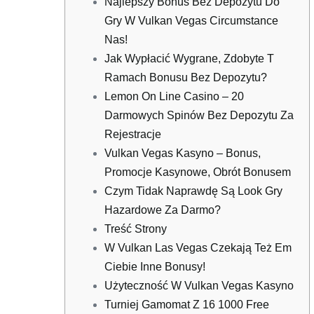
Najlepszy Bonus Bez Depozytu Do
Gry W Vulkan Vegas Circumstance
Nas!
Jak Wypłacić Wygrane, Zdobyte T
Ramach Bonusu Bez Depozytu?
Lemon On Line Casino – 20
Darmowych Spinów Bez Depozytu Za
Rejestracje
Vulkan Vegas Kasyno – Bonus,
Promocje Kasynowe, Obrót Bonusem
Czym Tidak Naprawdę Są Look Gry
Hazardowe Za Darmo?
Treść Strony
W Vulkan Las Vegas Czekają Też Em
Ciebie Inne Bonusy!
Użyteczność W Vulkan Vegas Kasyno
Turniej Gamomat Z 16 1000 Free