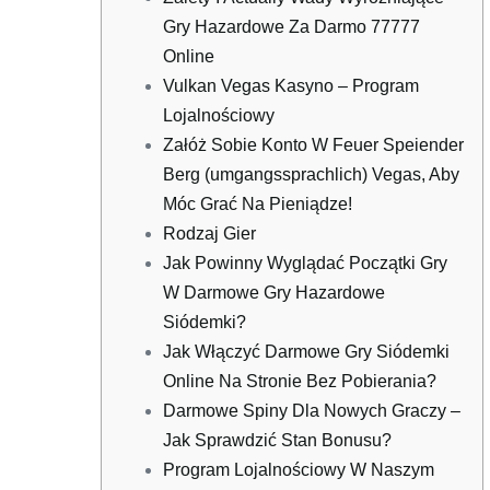
Gry Hazardowe Za Darmo 77777
Online
Vulkan Vegas Kasyno – Program
Lojalnościowy
Załóż Sobie Konto W Feuer Speiender
Berg (umgangssprachlich) Vegas, Aby
Móc Grać Na Pieniądze!
Rodzaj Gier
Jak Powinny Wyglądać Początki Gry
W Darmowe Gry Hazardowe
Siódemki?
Jak Włączyć Darmowe Gry Siódemki
Online Na Stronie Bez Pobierania?
Darmowe Spiny Dla Nowych Graczy –
Jak Sprawdzić Stan Bonusu?
Program Lojalnościowy W Naszym