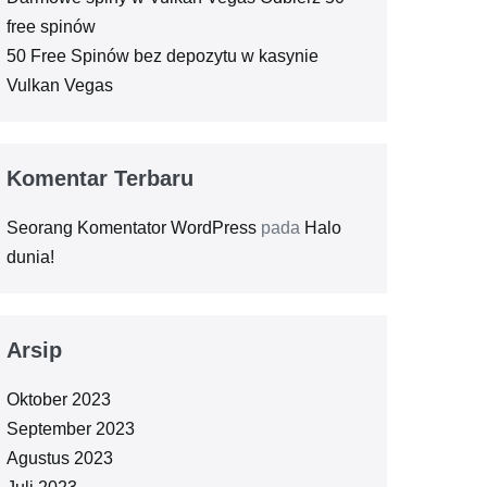
free spinów
50 Free Spinów bez depozytu w kasynie
Vulkan Vegas
Komentar Terbaru
Seorang Komentator WordPress
pada
Halo
dunia!
Arsip
Oktober 2023
September 2023
Agustus 2023