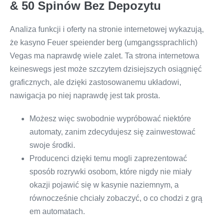
& 50 Spinów Bez Depozytu
Analiza funkcji i oferty na stronie internetowej wykazują,
że kasyno Feuer speiender berg (umgangssprachlich)
Vegas ma naprawdę wiele zalet. Ta strona internetowa
keineswegs jest może szczytem dzisiejszych osiągnięć
graficznych, ale dzięki zastosowanemu układowi,
nawigacja po niej naprawdę jest tak prosta.
Możesz więc swobodnie wypróbować niektóre
automaty, zanim zdecydujesz się zainwestować
swoje środki.
Producenci dzięki temu mogli zaprezentować
sposób rozrywki osobom, które nigdy nie miały
okazji pojawić się w kasynie naziemnym, a
równocześnie chciały zobaczyć, o co chodzi z grą
em automatach.