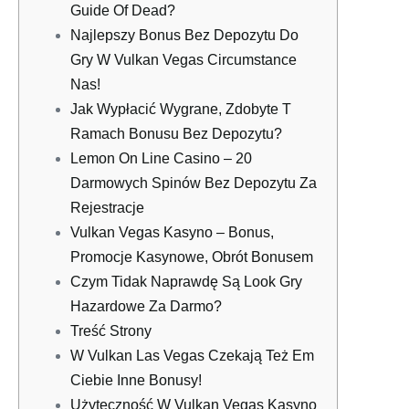
Guide Of Dead?
Najlepszy Bonus Bez Depozytu Do
Gry W Vulkan Vegas Circumstance
Nas!
Jak Wypłacić Wygrane, Zdobyte T
Ramach Bonusu Bez Depozytu?
Lemon On Line Casino – 20
Darmowych Spinów Bez Depozytu Za
Rejestracje
Vulkan Vegas Kasyno – Bonus,
Promocje Kasynowe, Obrót Bonusem
Czym Tidak Naprawdę Są Look Gry
Hazardowe Za Darmo?
Treść Strony
W Vulkan Las Vegas Czekają Też Em
Ciebie Inne Bonusy!
Użyteczność W Vulkan Vegas Kasyno