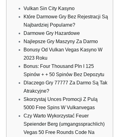
Vulkan Sin City Kasyno
Które Darmowe Gry Bez Rejestracji Są
Najbardziej Popularne?
Darmowe Gry Hazardowe
Najlepsze Gry Maszyny Za Darmo
Bonusy Od Vulkan Vegas Kasyno W
2023 Roku
Bonus: Four Thousand Pln I 125
Spinów + + 50 Spinów Bez Depozytu
Dlaczego Gry 77777 Za Darmo Są Tak
Atrakcyjne?
Skorzystaj Unces Promocji Z Pulą
5000 Free Spins W Vulkanvegas
Czy Warto Wykorzystać Feuer
Speiender Berg (umgangssprachlich)
Vegas 50 Free Rounds Code Na