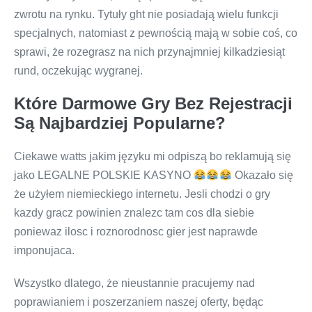
zwrotu na rynku. Tytuły ght nie posiadają wielu funkcji
specjalnych, natomiast z pewnością mają w sobie coś, co
sprawi, że rozegrasz na nich przynajmniej kilkadziesiąt
rund, oczekując wygranej.
Które Darmowe Gry Bez Rejestracji
Są Najbardziej Popularne?
Ciekawe watts jakim języku mi odpiszą bo reklamują się
jako LEGALNE POLSKIE KASYNO
Okazało się
że użyłem niemieckiego internetu. Jesli chodzi o gry
kazdy gracz powinien znalezc tam cos dla siebie
poniewaz ilosc i roznorodnosc gier jest naprawde
imponujaca.
Wszystko dlatego, że nieustannie pracujemy nad
poprawianiem i poszerzaniem naszej oferty, będąc