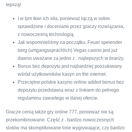
lepszą!
I w tym tkwi ich siła, ponieważ łączą w sobie
sprawdzone i doceniane przez graczy rozwiązania,
z nowoczesną technologią.
Jak wspomnieliśmy na początku, Feuer speiender
berg (umgangssprachlich) Vegas casino jest już
dawno uważane za jedno z . najlepszych w branży.
Bonus bez depozytu jest najbardziej poszukiwany
wśród użytkowników kasyn on the internet.
Przeciętne polskie kasyno online added bonus bez
depozytu przedstawia wraz z linkiem do pełnego
regulaminu zawartego w danej ofercie.
Gracze cenią także gry online 777, ponieważ nie są
przekombinowane. Część z . bardzo nowoczesnych
slotów ma skomplikowane linie wygrywające, czy bardzo