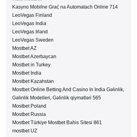
Kasyno Mobilne Grać na Automatach Online 714
LeoVegas Finland
LeoVegas India
LeoVegas Irland
LeoVegas Sweden
Mostbet AZ
Mostbet Azerbaycan
Mostbet in Turkey
Mostbet India
Mostbet Kazahstan
Mostbet Online Betting And Casino In India Gəlinlik,
Gəlinlik Modelleri, Gəlinlik qiymətləri 565
Mostbet Poland
Mostbet Russia
Mostbet Türkiye Mostbet Bahis Sitesi 861
mostbet UZ