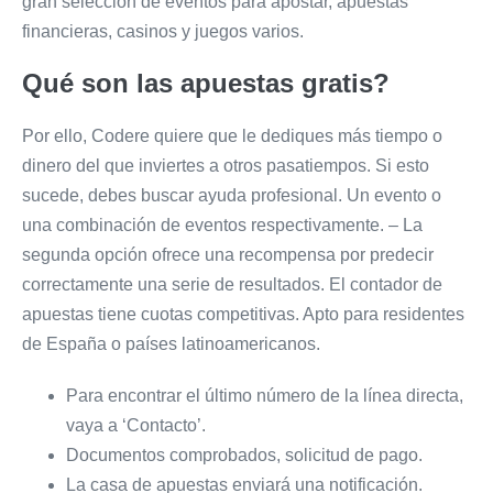
gran selección de eventos para apostar, apuestas
financieras, casinos y juegos varios.
Qué son las apuestas gratis?
Por ello, Codere quiere que le dediques más tiempo o
dinero del que inviertes a otros pasatiempos. Si esto
sucede, debes buscar ayuda profesional. Un evento o
una combinación de eventos respectivamente. – La
segunda opción ofrece una recompensa por predecir
correctamente una serie de resultados. El contador de
apuestas tiene cuotas competitivas. Apto para residentes
de España o países latinoamericanos.
Para encontrar el último número de la línea directa,
vaya a ‘Contacto’.
Documentos comprobados, solicitud de pago.
La casa de apuestas enviará una notificación.