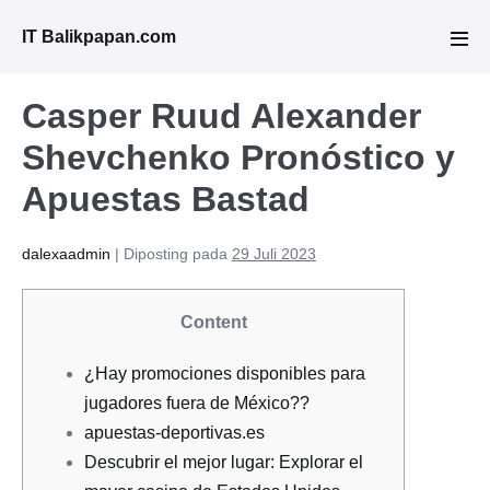
Lompat
IT Balikpapan.com
ke
Tog
Men
konten
Casper Ruud Alexander
Shevchenko Pronóstico y
Apuestas Bastad
dalexaadmin
|
Diposting pada
29 Juli 2023
Content
¿Hay promociones disponibles para
jugadores fuera de México??
apuestas-deportivas.es
Descubrir el mejor lugar: Explorar el