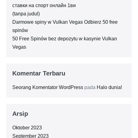
ставки на спорт онлайн 1ви
(tanpa judul)
Darmowe spiny w Vulkan Vegas Odbierz 50 free
spinów
50 Free Spinów bez depozytu w kasynie Vulkan
Vegas
Komentar Terbaru
Seorang Komentator WordPress
pada
Halo dunia!
Arsip
Oktober 2023
September 2023