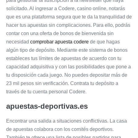
para gestionar la suscripción a la newsletter que haya
solicitado. Al ingresar a Codere, casino online, notarás
que es una plataforma segura que te da la tranquilidad de
hacer tus apuestas sin complicaciones. Para ello, podrás
contar con una oferta de bonos de bienvenida sin
necesidad
comprobar apuesta codere
de que hagas
algún tipo de depósito. Mediante este sistema de bonos
estableces tus límites de apuestas de acuerdo con tu
capacidad adquisitiva y con las posibilidades que pone a
tu disposición cada juego. No puedes depositar más de
23 mil pesos sin verificación. Contrata tu depósito a
través de tu cuenta personal Codere.
apuestas-deportivas.es
Encontrar una salida a situaciones conflictivas. La casa
de apuestas colabora con los comités deportivos.
También te ofrece una lista de posibles partidos para