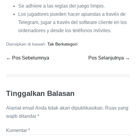
Se adhiere a las reglas del juego limpio.
Los jugadores pueden hacer apuestas a través de
Telegram, jugar a través del software cliente en los
ordenadores y desde los teléfonos móviles.
Diarsipkan di bawah:
Tak Berkategori
Navigasi
← Pos Sebelumnya
Pos Selanjutnya →
Tulisan
Tinggalkan Balasan
Alamat email Anda tidak akan dipublikasikan.
Ruas yang
wajib ditandai
*
Komentar
*