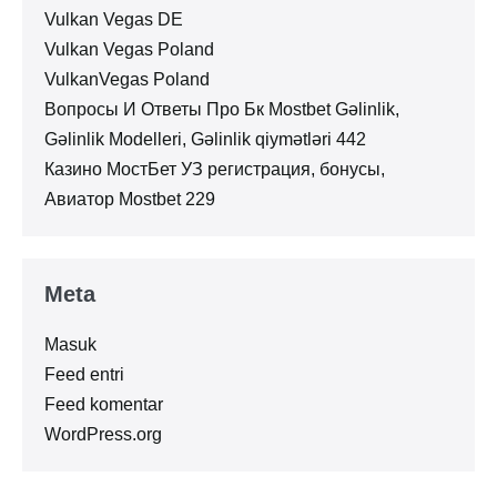
Vulkan Vegas DE
Vulkan Vegas Poland
VulkanVegas Poland
Вопросы И Ответы Про Бк Mostbet Gəlinlik,
Gəlinlik Modelleri, Gəlinlik qiymətləri 442
Казино МостБет УЗ регистрация, бонусы,
Авиатор Mostbet 229
Meta
Masuk
Feed entri
Feed komentar
WordPress.org