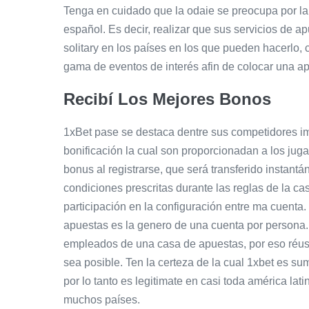
Tenga en cuidado que la odaie se preocupa por la
español. Es decir, realizar que sus servicios de 
solitary en los países en los que pueden hacerlo
gama de eventos de interés afin de colocar una a
Recibí Los Mejores Bonos
1xBet pase se destaca dentre sus competidores 
bonificación la cual son proporcionadan a los ju
bonus al registrarse, que será transferido instant
condiciones prescritas durante las reglas de la ca
participación en la configuración entre ma cuenta
apuestas es la genero de una cuenta por persona.
empleados de una casa de apuestas, por eso réus
sea posible. Ten la certeza de la cual 1xbet es s
por lo tanto es legitimate en casi toda américa lat
muchos países.