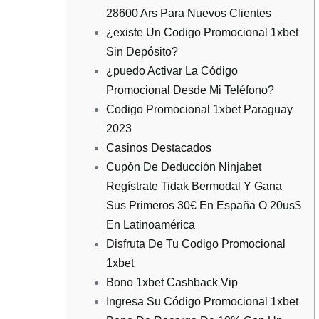
28600 Ars Para Nuevos Clientes
¿existe Un Codigo Promocional 1xbet
Sin Depósito?
¿puedo Activar La Código
Promocional Desde Mi Teléfono?
Codigo Promocional 1xbet Paraguay
2023
Casinos Destacados
Cupón De Deducción Ninjabet
Regístrate Tidak Bermodal Y Gana
Sus Primeros 30€ En España O 20us$
En Latinoamérica
Disfruta De Tu Codigo Promocional
1xbet
Bono 1xbet Cashback Vip
Ingresa Su Código Promocional 1xbet