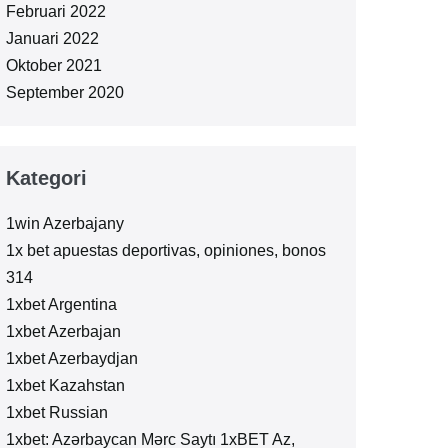
Februari 2022
Januari 2022
Oktober 2021
September 2020
Kategori
1win Azerbajany
1x bet apuestas deportivas, opiniones, bonos
314
1xbet Argentina
1xbet Azerbajan
1xbet Azerbaydjan
1xbet Kazahstan
1xbet Russian
1xbet: Azərbaycan Mərc Saytı 1xBET Az,