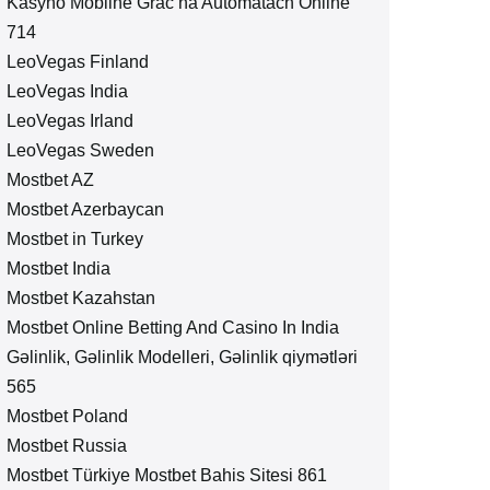
Kasyno Mobilne Grać na Automatach Online
714
LeoVegas Finland
LeoVegas India
LeoVegas Irland
LeoVegas Sweden
Mostbet AZ
Mostbet Azerbaycan
Mostbet in Turkey
Mostbet India
Mostbet Kazahstan
Mostbet Online Betting And Casino In India
Gəlinlik, Gəlinlik Modelleri, Gəlinlik qiymətləri
565
Mostbet Poland
Mostbet Russia
Mostbet Türkiye Mostbet Bahis Sitesi 861