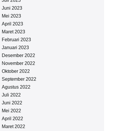
Juli 2023
Juni 2023
Mei 2023
April 2023
Maret 2023
Februari 2023
Januari 2023
Desember 2022
November 2022
Oktober 2022
September 2022
Agustus 2022
Juli 2022
Juni 2022
Mei 2022
April 2022
Maret 2022