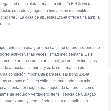
 legalidad de su plataforma sumado a 1xBet licencia
apuestas sumado a juegos en línea estén disponibles
, como Perú. La casa de apuestas 1xBet ofrece una amplia
puesta.
importantes con una grandma cantidad de promociones de
gadores activos varias veces i smag med semana. Es el
áneamente an una cuenta adicional, si cumplen todas las
sa de apuestas. La primary es la confirmación de
. Una condición importante para realizar bono 1xBet
 Las cuentas múltiples child escarmentadas por mis
si à cuenta del juego será bloqueada tan pronto como
umamente seguro y verdadero, tiene licencia de Curaçao
ina; autorizando y permitiéndole estar disponible en