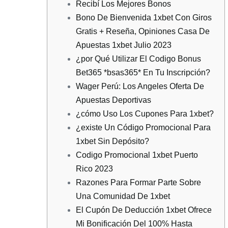
Recibí Los Mejores Bonos
Bono De Bienvenida 1xbet Con Giros
Gratis + Reseña, Opiniones Casa De
Apuestas 1xbet Julio 2023
¿por Qué Utilizar El Codigo Bonus
Bet365 *bsas365* En Tu Inscripción?
Wager Perú: Los Angeles Oferta De
Apuestas Deportivas
¿cómo Uso Los Cupones Para 1xbet?
¿existe Un Código Promocional Para
1xbet Sin Depósito?
Codigo Promocional 1xbet Puerto
Rico 2023
Razones Para Formar Parte Sobre
Una Comunidad De 1xbet
El Cupón De Deducción 1xbet Ofrece
Mi Bonificación Del 100% Hasta