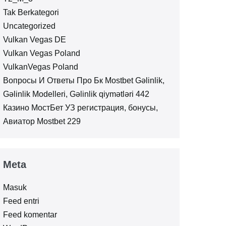
Tak Berkategori
Uncategorized
Vulkan Vegas DE
Vulkan Vegas Poland
VulkanVegas Poland
Вопросы И Ответы Про Бк Mostbet Gəlinlik,
Gəlinlik Modelleri, Gəlinlik qiymətləri 442
Казино МостБет УЗ регистрация, бонусы,
Авиатор Mostbet 229
Meta
Masuk
Feed entri
Feed komentar