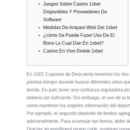
Juegos Sobre Casino 1xbet
Disponibles Y Proveedores De
Software
Medidas De Amparo Web Del 1xbet
¿cómo Se Puede Fazer Uso De El
Bono La Cual Dan En 1xbet?
Casino En Vivo Delete 1xbet
En 1001 Cupones de Descuento tenemos los dos l
pierdas tiempo durante buscar diferentes sitios q
tienda. En part, tener una confianza reguladora 
debería ser suficiente. Sin embargo, el uso de la t
como mantener los angeles información del deporti
Por ejemplo, el segundo depósito de fondos agrega
adicionalmente. Para acumular tan bonus, debe de
Gracias an enrollment promo code, qualquer usuari