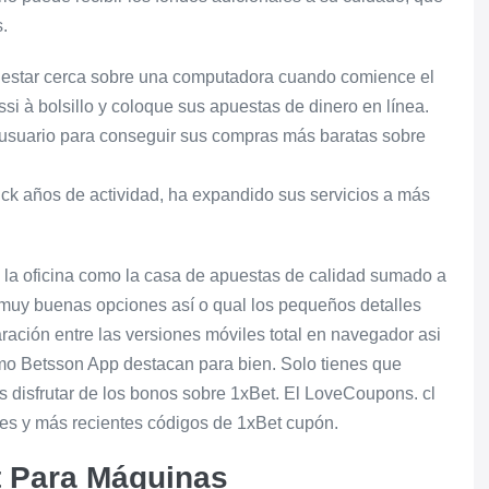
.
 estar cerca sobre una computadora cuando comience el
si à bolsillo y coloque sus apuestas de dinero en línea.
usuario para conseguir sus compras más baratas sobre
ck años de actividad, ha expandido sus servicios a más
 a la oficina como la casa de apuestas de calidad sumado a
s muy buenas opciones así o qual los pequeños detalles
ración entre las versiones móviles total en navegador asi
omo Betsson App destacan para bien. Solo tienes que
rás disfrutar de los bonos sobre 1xBet. El LoveCoupons. cl
es y más recientes códigos de 1xBet cupón.
t Para Máquinas