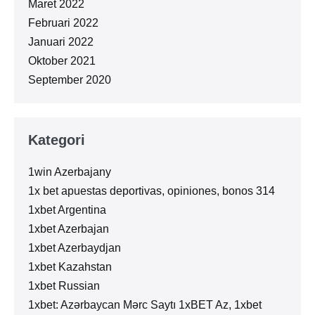
Maret 2022
Februari 2022
Januari 2022
Oktober 2021
September 2020
Kategori
1win Azerbajany
1x bet apuestas deportivas, opiniones, bonos 314
1xbet Argentina
1xbet Azerbajan
1xbet Azerbaydjan
1xbet Kazahstan
1xbet Russian
1xbet: Azərbaycan Mərc Saytı 1xBET Az, 1xbet