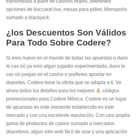
transmitidas a partir de casinos reales, diferentes
opciones de baccarat live, mesas para póker, Monopolio
sumado a blackjack.
¿los Descuentos Son Válidos
Para Todo Sobre Codere?
Si eres nuevo en el mundo de todas las apuestas o dans
le cas où ya eres algun jugador experimentado, dans le
cas où juegas en el casino o prefieres apostar en
deportes, Codere tiene la oferta que se adapta a ti. Ve
ahora todos los detalles para los mejores
códigos
promocionales para Codere México. Codere es un lugar
de apuestas en este momento establecido en este
mercado y con una excelente reputación. Con una amplia
gama de productos de casino sumado a mercados
deportivos, algun sitio web fácil de usar y una aplicación