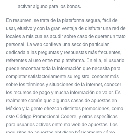
activar alguno para los bonos.
En resumen, se trata de la plataforma segura, fácil de
usar, efusivo y con la gran ventaja de disfrutar una red de
locales a mis cuales acudir sobre caso de querer un trato
personal. La web conlleva una sección particular,
dedicada a las preguntas y respuestas más frecuentes,
referentes al uso entre ma plataforma. En ella, el usuario
puede encontrar toda la información que necesita para
completar satisfactoriamente su registro, conocer más
sobre los términos y situaciones de la internet, conocer
los recursos de pago y mucha información de valor. Es
realmente común que algunas casas de apuestas en
México y la gente ofrezcan distintos promociones, como
este Código Promocional Codere, y otras específicas
para usuarios activos entre ma web de apuestas. Los
requisitos de apuestas ght dicen básicamente cómo