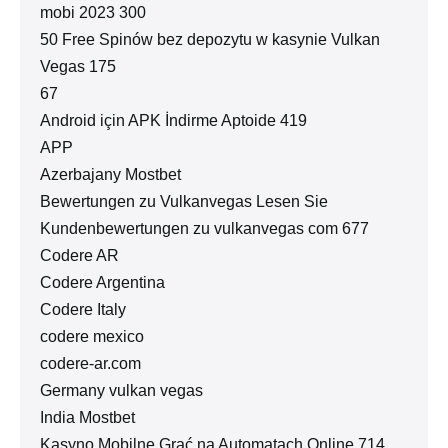
mobi 2023 300
50 Free Spinów bez depozytu w kasynie Vulkan
Vegas 175
67
Android için APK İndirme Aptoide 419
APP
Azerbajany Mostbet
Bewertungen zu Vulkanvegas Lesen Sie
Kundenbewertungen zu vulkanvegas com 677
Codere AR
Codere Argentina
Codere Italy
codere mexico
codere-ar.com
Germany vulkan vegas
India Mostbet
Kasyno Mobilne Grać na Automatach Online 714