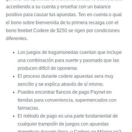
accediendo a su cuenta y enseñar con un balance
positivo para causar tus apuestas. Ten en cuenta o qual
el bono sobre bienvenida de tu primera recarga con el
bono freebet Codere de $250 se rigen por condiciones
diferentes.
Los juegos de tragamonedas cuentan que incluye
una combinación para suerte y pasmado que las
producen difícil de oponerse.
El proceso durante codere apuestas sera muy
sencillo y se explica através de sí mismo.
Puedes encontrar flancos de pago Paynet en
tiendas para conveniencia, supermercados con
farmacias.
El método de pago es una parte fundamental de
cualquier trampolín de juegos con apuestas
deportivas durante línea, y Codere en México se?