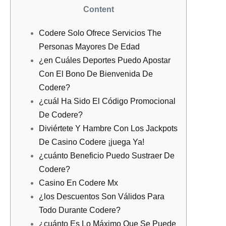
Content
Codere Solo Ofrece Servicios The
Personas Mayores De Edad
¿en Cuáles Deportes Puedo Apostar
Con El Bono De Bienvenida De
Codere?
¿cuál Ha Sido El Código Promocional
De Codere?
Diviértete Y Hambre Con Los Jackpots
De Casino Codere ¡juega Ya!
¿cuánto Beneficio Puedo Sustraer De
Codere?
Casino En Codere Mx
¿los Descuentos Son Válidos Para
Todo Durante Codere?
¿cuánto Es Lo Máximo Que Se Puede