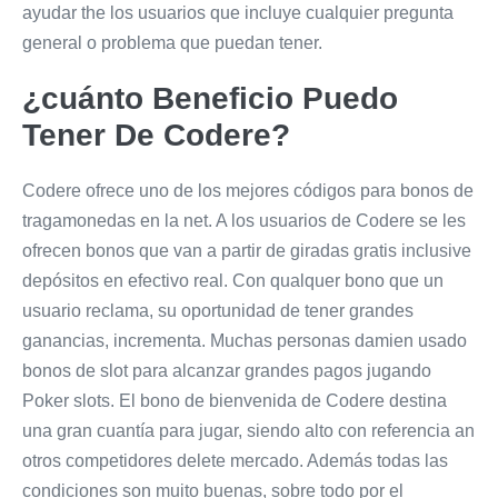
ayudar the los usuarios que incluye cualquier pregunta
general o problema que puedan tener.
¿cuánto Beneficio Puedo
Tener De Codere?
Codere ofrece uno de los mejores códigos para bonos de
tragamonedas en la net. A los usuarios de Codere se les
ofrecen bonos que van a partir de giradas gratis inclusive
depósitos en efectivo real. Con qualquer bono que un
usuario reclama, su oportunidad de tener grandes
ganancias, incrementa. Muchas personas damien usado
bonos de slot para alcanzar grandes pagos jugando
Poker slots. El bono de bienvenida de Codere destina
una gran cuantía para jugar, siendo alto con referencia an
otros competidores delete mercado. Además todas las
condiciones son muito buenas, sobre todo por el