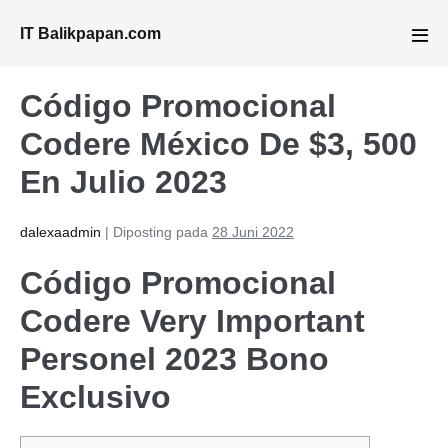
Lompat
IT Balikpapan.com
ke
Tog
Men
konten
Código Promocional
Codere México De $3, 500
En Julio 2023
dalexaadmin
|
Diposting pada
28 Juni 2022
Código Promocional
Codere Very Important
Personel 2023 Bono
Exclusivo