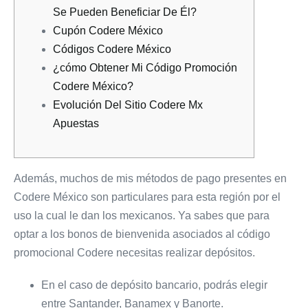
Se Pueden Beneficiar De Él?
Cupón Codere México
Códigos Codere México
¿cómo Obtener Mi Código Promoción
Codere México?
Evolución Del Sitio Codere Mx
Apuestas
Además, muchos de mis métodos de pago presentes en
Codere México son particulares para esta región por el
uso la cual le dan los mexicanos. Ya sabes que para
optar a los bonos de bienvenida asociados al código
promocional Codere necesitas realizar depósitos.
En el caso de depósito bancario, podrás elegir
entre Santander, Banamex y Banorte.