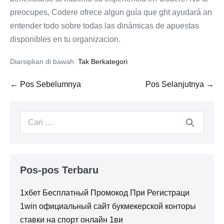
preocupes, Codere ofrece algun guía que ght ayudará an
entender todo sobre todas las dinámicas de apuestas
disponibles en tu organizacion.
Diarsipkan di bawah:
Tak Berkategori
Navigasi
← Pos Sebelumnya
Pos Selanjutnya →
Tulisan
Pencarian
untuk:
Pos-pos Terbaru
1хбет Бесплатный Промокод При Регистраци
1win официальный сайт букмекерской конторы
ставки на спорт онлайн 1ви