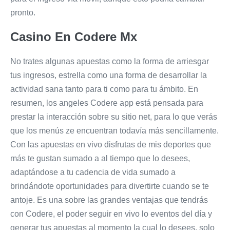
pronto.
Casino En Codere Mx
No trates algunas apuestas como la forma de arriesgar
tus ingresos, estrella como una forma de desarrollar la
actividad sana tanto para ti como para tu ámbito. En
resumen, los angeles Codere app está pensada para
prestar la interacción sobre su sitio net, para lo que verás
que los menús ze encuentran todavía más sencillamente.
Con las apuestas en vivo disfrutas de mis deportes que
más te gustan sumado a al tiempo que lo desees,
adaptándose a tu cadencia de vida sumado a
brindándote oportunidades para divertirte cuando se te
antoje. Es una sobre las grandes ventajas que tendrás
con Codere, el poder seguir en vivo lo eventos del día y
generar tus apuestas al momento la cual lo desees, solo