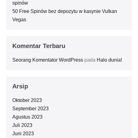
spinów
50 Free Spinów bez depozytu w kasynie Vulkan
Vegas
Komentar Terbaru
Seorang Komentator WordPress
pada
Halo dunia!
Arsip
Oktober 2023
September 2023
Agustus 2023
Juli 2023
Juni 2023