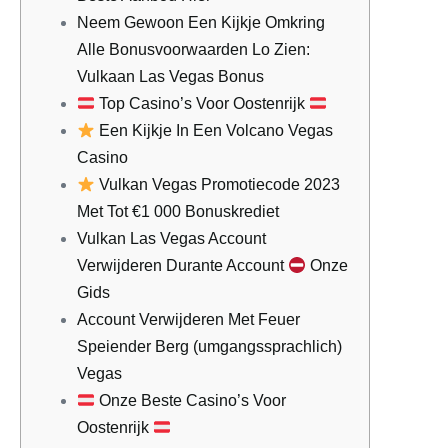
Neem Gewoon Een Kijkje Omkring
Alle Bonusvoorwaarden Lo Zien:
Vulkaan Las Vegas Bonus
Top Casino’s Voor Oostenrijk
Een Kijkje In Een Volcano Vegas
Casino
Vulkan Vegas Promotiecode 2023
Met Tot €1 000 Bonuskrediet
Vulkan Las Vegas Account
Verwijderen Durante Account
Onze
Gids
Account Verwijderen Met Feuer
Speiender Berg (umgangssprachlich)
Vegas
Onze Beste Casino’s Voor
Oostenrijk