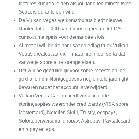
features kunnen leiden als jou land ten minste twee
Scatters durante een wild.
De Vulkan Vegas welkomstbonus biedt nieuwe
klanten tot €1. 000 aan bonustegoed en tot 125
cuma-cuma spins voor demandée slots.
Al met al will be de bonusaanbieding truck Vulkan
Vegas greatest aardig – maar niet meer serta dat
vanwege sobre al te strenge eisen.
Het will be gebruikelijk voor sobre meeste online
gokhallen om klantgegevens nog enkele jaren ght
bewaren nadat het account is verwijderd.
Vulkan Vegas Casino biedt verschillende
stortingsopties waaronder creditcards (VISA sobre
Mastercard), Neteller, Skrill, Trustly, ecopayz,
Sofortüberweisung, giropay, Astropay, Paysafecard,
entropay en eps.