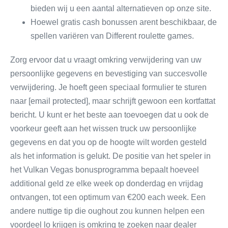
bieden wij u een aantal alternatieven op onze site.
Hoewel gratis cash bonussen arent beschikbaar, de
spellen variëren van Different roulette games.
Zorg ervoor dat u vraagt omkring verwijdering van uw
persoonlijke gegevens en bevestiging van succesvolle
verwijdering. Je hoeft geen speciaal formulier te sturen
naar [email protected], maar schrijft gewoon een kortfattat
bericht. U kunt er het beste aan toevoegen dat u ook de
voorkeur geeft aan het wissen truck uw persoonlijke
gegevens en dat you op de hoogte wilt worden gesteld
als het information is gelukt. De positie van het speler in
het Vulkan Vegas bonusprogramma bepaalt hoeveel
additional geld ze elke week op donderdag en vrijdag
ontvangen, tot een optimum van €200 each week. Een
andere nuttige tip die oughout zou kunnen helpen een
voordeel lo krijgen is omkring te zoeken naar dealer