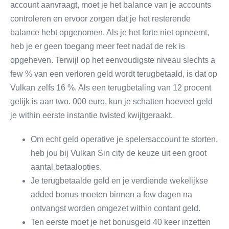
account aanvraagt, moet je het balance van je accounts
controleren en ervoor zorgen dat je het resterende
balance hebt opgenomen. Als je het forte niet opneemt,
heb je er geen toegang meer feet nadat de rek is
opgeheven. Terwijl op het eenvoudigste niveau slechts a
few % van een verloren geld wordt terugbetaald, is dat op
Vulkan zelfs 16 %. Als een terugbetaling van 12 procent
gelijk is aan two. 000 euro, kun je schatten hoeveel geld
je within eerste instantie twisted kwijtgeraakt.
Om echt geld operative je spelersaccount te storten,
heb jou bij Vulkan Sin city de keuze uit een groot
aantal betaalopties.
Je terugbetaalde geld en je verdiende wekelijkse
added bonus moeten binnen a few dagen na
ontvangst worden omgezet within contant geld.
Ten eerste moet je het bonusgeld 40 keer inzetten