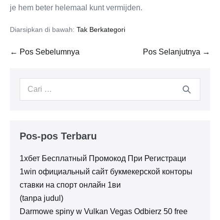
je hem beter helemaal kunt vermijden.
Diarsipkan di bawah:
Tak Berkategori
Navigasi
← Pos Sebelumnya
Pos Selanjutnya →
Tulisan
Pencarian
untuk:
Pos-pos Terbaru
1хбет Бесплатный Промокод При Регистраци
1win официальный сайт букмекерской конторы
ставки на спорт онлайн 1ви
(tanpa judul)
Darmowe spiny w Vulkan Vegas Odbierz 50 free