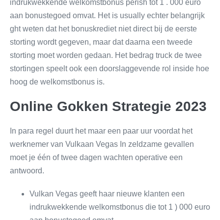
indrukwekkende welkomstbonus perish tot 1 . 000 euro
aan bonustegoed omvat. Het is usually echter belangrijk
ght weten dat het bonuskrediet niet direct bij de eerste
storting wordt gegeven, maar dat daarna een tweede
storting moet worden gedaan. Het bedrag truck de twee
stortingen speelt ook een doorslaggevende rol inside hoe
hoog de welkomstbonus is.
Online Gokken Strategie 2023
In para regel duurt het maar een paar uur voordat het
werknemer van Vulkaan Vegas In zeldzame gevallen
moet je één of twee dagen wachten operative een
antwoord.
Vulkan Vegas geeft haar nieuwe klanten een
indrukwekkende welkomstbonus die tot 1 ) 000 euro