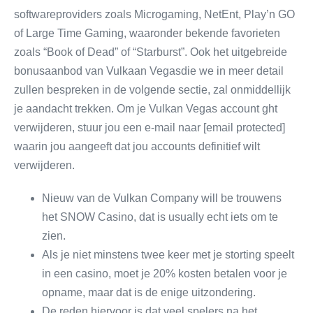
softwareproviders zoals Microgaming, NetEnt, Play’n GO
of Large Time Gaming, waaronder bekende favorieten
zoals “Book of Dead” of “Starburst”. Ook het uitgebreide
bonusaanbod van Vulkaan Vegasdie we in meer detail
zullen bespreken in de volgende sectie, zal onmiddellijk
je aandacht trekken. Om je Vulkan Vegas account ght
verwijderen, stuur jou een e-mail naar [email protected]
waarin jou aangeeft dat jou accounts definitief wilt
verwijderen.
Nieuw van de Vulkan Company will be trouwens
het SNOW Casino, dat is usually echt iets om te
zien.
Als je niet minstens twee keer met je storting speelt
in een casino, moet je 20% kosten betalen voor je
opname, maar dat is de enige uitzondering.
De reden hiervoor is dat veel spelers na het