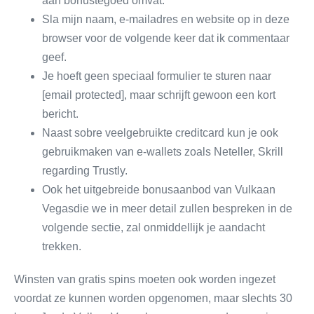
aan bonustegoed omvat.
Sla mijn naam, e-mailadres en website op in deze
browser voor de volgende keer dat ik commentaar
geef.
Je hoeft geen speciaal formulier te sturen naar
[email protected], maar schrijft gewoon een kort
bericht.
Naast sobre veelgebruikte creditcard kun je ook
gebruikmaken van e-wallets zoals Neteller, Skrill
regarding Trustly.
Ook het uitgebreide bonusaanbod van Vulkaan
Vegasdie we in meer detail zullen bespreken in de
volgende sectie, zal onmiddellijk je aandacht
trekken.
Winsten van gratis spins moeten ook worden ingezet
voordat ze kunnen worden opgenomen, maar slechts 30