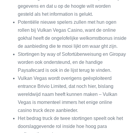
gegevens en dat u op de hoogte wilt worden
gesteld als het information is gelukt.
Potentiële nieuwe spelers zullen met hun ogen
rollen bij Vulkan Vegas Casino, want de online
gokhal heeft de ongelofelijke welkomstbonus inside
de aanbieding die te mooi lijkt om waar ght zijn.
Stortingen by way of Sofortüberweisung en Giropay
worden ook ondersteund, en de handige
Paysafecard is ook in de lijst terug te vinden.
Vulkan Vegas wordt overigens geëxploiteerd
entrance Brivio Limited, dat noch hier, bislang
wereldwijd naam heeft kunnen maken – Vulkan
Vegas is momenteel immers het enige online
casino truck deze aanbieder.
Het bedrag truck de twee stortingen speelt ook het
doorslaggevende rol inside hoe hoog para