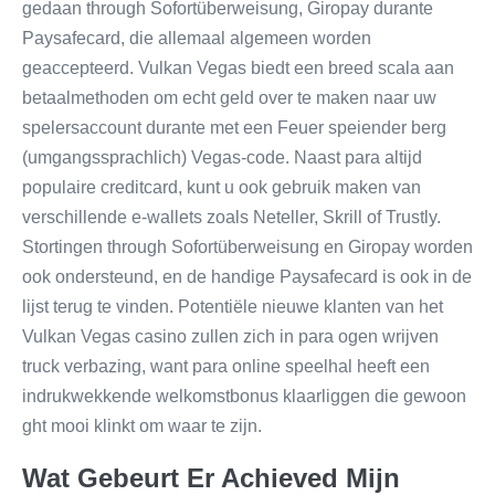
gedaan through Sofortüberweisung, Giropay durante
Paysafecard, die allemaal algemeen worden
geaccepteerd. Vulkan Vegas biedt een breed scala aan
betaalmethoden om echt geld over te maken naar uw
spelersaccount durante met een Feuer speiender berg
(umgangssprachlich) Vegas-code. Naast para altijd
populaire creditcard, kunt u ook gebruik maken van
verschillende e-wallets zoals Neteller, Skrill of Trustly.
Stortingen through Sofortüberweisung en Giropay worden
ook ondersteund, en de handige Paysafecard is ook in de
lijst terug te vinden. Potentiële nieuwe klanten van het
Vulkan Vegas casino zullen zich in para ogen wrijven
truck verbazing, want para online speelhal heeft een
indrukwekkende welkomstbonus klaarliggen die gewoon
ght mooi klinkt om waar te zijn.
Wat Gebeurt Er Achieved Mijn