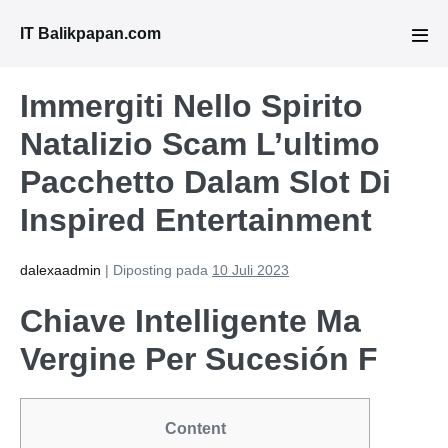
Lompat
IT Balikpapan.com
ke
Tog
Men
konten
Immergiti Nello Spirito
Natalizio Scam L’ultimo
Pacchetto Dalam Slot Di
Inspired Entertainment
dalexaadmin
|
Diposting pada
10 Juli 2023
Chiave Intelligente Ma
Vergine Per Sucesión F
Content