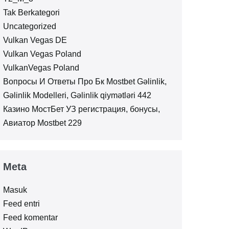
Tak Berkategori
Uncategorized
Vulkan Vegas DE
Vulkan Vegas Poland
VulkanVegas Poland
Вопросы И Ответы Про Бк Mostbet Gəlinlik,
Gəlinlik Modelleri, Gəlinlik qiymətləri 442
Казино МостБет УЗ регистрация, бонусы,
Авиатор Mostbet 229
Meta
Masuk
Feed entri
Feed komentar