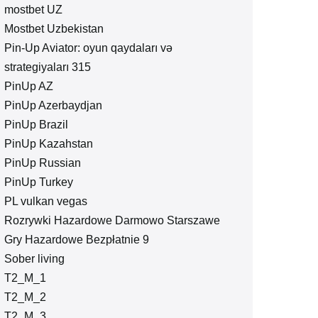
mostbet UZ
Mostbet Uzbekistan
Pin-Up Aviator: oyun qaydaları və
strategiyaları 315
PinUp AZ
PinUp Azerbaydjan
PinUp Brazil
PinUp Kazahstan
PinUp Russian
PinUp Turkey
PL vulkan vegas
Rozrywki Hazardowe Darmowo Starszawe
Gry Hazardowe Bezpłatnie 9
Sober living
T2_M_1
T2_M_2
T2_M_3