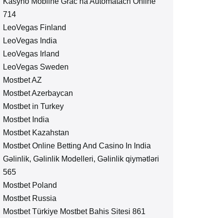
Kasyno Mobilne Grać na Automatach Online
714
LeoVegas Finland
LeoVegas India
LeoVegas Irland
LeoVegas Sweden
Mostbet AZ
Mostbet Azerbaycan
Mostbet in Turkey
Mostbet India
Mostbet Kazahstan
Mostbet Online Betting And Casino In India
Gəlinlik, Gəlinlik Modelleri, Gəlinlik qiymətləri
565
Mostbet Poland
Mostbet Russia
Mostbet Türkiye Mostbet Bahis Sitesi 861