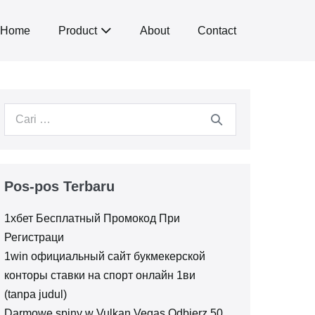
Home
Product
About
Contact
Pencarian
untuk:
Pos-pos Terbaru
1хбет Бесплатный Промокод При
Регистраци
1win официальный сайт букмекерской
конторы ставки на спорт онлайн 1ви
(tanpa judul)
Darmowe spiny w Vulkan Vegas Odbierz 50