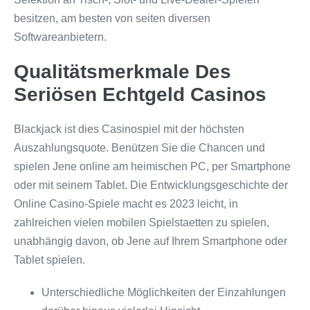
besitzen, am besten von seiten diversen
Softwareanbietern.
Qualitätsmerkmale Des
Seriösen Echtgeld Casinos
Blackjack ist dies Casinospiel mit der höchsten
Auszahlungsquote. Benützen Sie die Chancen und
spielen Jene online am heimischen PC, per Smartphone
oder mit seinem Tablet. Die Entwicklungsgeschichte der
Online Casino-Spiele macht es 2023 leicht, in
zahlreichen vielen mobilen Spielstaetten zu spielen,
unabhängig davon, ob Jene auf Ihrem Smartphone oder
Tablet spielen.
Unterschiedliche Möglichkeiten der Einzahlungen