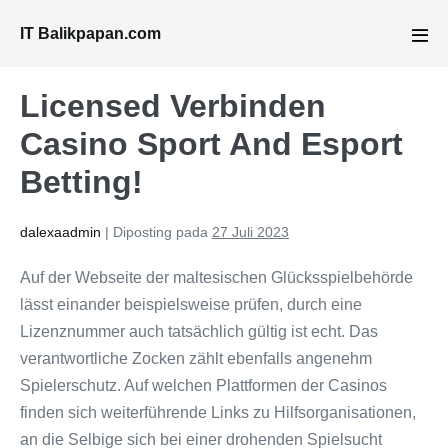
Lompat
IT Balikpapan.com
ke
Tog
Men
konten
Licensed Verbinden
Casino Sport And Esport
Betting!
dalexaadmin
|
Diposting pada
27 Juli 2023
Auf der Webseite der maltesischen Glücksspielbehörde
lässt einander beispielsweise prüfen, durch eine
Lizenznummer auch tatsächlich gültig ist echt. Das
verantwortliche Zocken zählt ebenfalls angenehm
Spielerschutz. Auf welchen Plattformen der Casinos
finden sich weiterführende Links zu Hilfsorganisationen,
an die Selbige sich bei einer drohenden Spielsucht