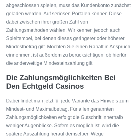
abgeschlossen spielen, muss das Kundenkonto zunächst
geladen werden. Auf seriösen Portalen können Diese
dabei zwischen ihrer großen Zahl von
Zahlungsmethoden wählen. Wir kennen jedoch auch
Spieltempel, bei denen dieses geringerer oder höherer
Mindestbetrag gilt. Möchten Sie einen Rabatt in Anspruch
einnehmen, ist außerdem zu berücksichtigen, ob hierfür
die anderweitige Mindesteinzahlung gilt.
Die Zahlungsmöglichkeiten Bei
Den Echtgeld Casinos
Dabei findet man jetzt für jede Variante das Hinweis zum
Mindest- und Maximalbetrag. Für allen genannten
Zahlungsmöglichkeiten erfolgt die Gutschrift innerhalb
weniger Augenblicke. Sofern es möglich ist, wird die
spätere Auszahlung herauf demselben Wege