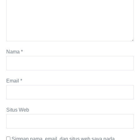
Nama
*
Email
*
Situs Web
Simpan nama, email, dan situs web saya pada