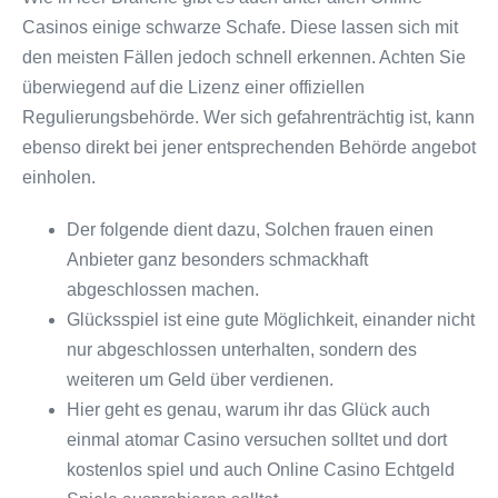
Casinos einige schwarze Schafe. Diese lassen sich mit
den meisten Fällen jedoch schnell erkennen. Achten Sie
überwiegend auf die Lizenz einer offiziellen
Regulierungsbehörde. Wer sich gefahrenträchtig ist, kann
ebenso direkt bei jener entsprechenden Behörde angebot
einholen.
Der folgende dient dazu, Solchen frauen einen
Anbieter ganz besonders schmackhaft
abgeschlossen machen.
Glücksspiel ist eine gute Möglichkeit, einander nicht
nur abgeschlossen unterhalten, sondern des
weiteren um Geld über verdienen.
Hier geht es genau, warum ihr das Glück auch
einmal atomar Casino versuchen solltet und dort
kostenlos spiel und auch Online Casino Echtgeld