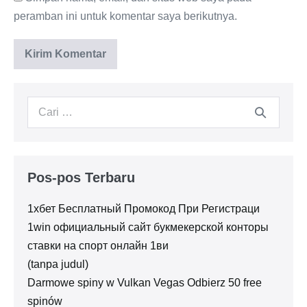
peramban ini untuk komentar saya berikutnya.
Pencarian
untuk:
Pos-pos Terbaru
1хбет Бесплатный Промокод При Регистраци
1win официальный сайт букмекерской конторы
ставки на спорт онлайн 1ви
(tanpa judul)
Darmowe spiny w Vulkan Vegas Odbierz 50 free
spinów