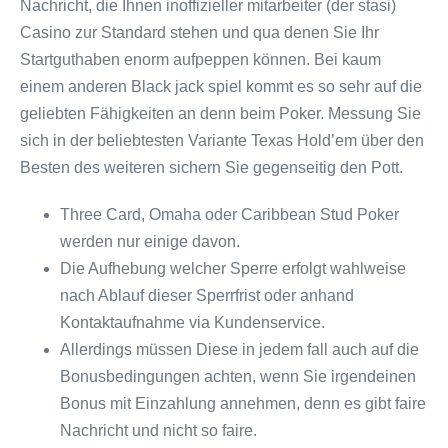
Nachricht, die Ihnen inoffizieller mitarbeiter (der stasi)
Casino zur Standard stehen und qua denen Sie Ihr
Startguthaben enorm aufpeppen können. Bei kaum
einem anderen Black jack spiel kommt es so sehr auf die
geliebten Fähigkeiten an denn beim Poker. Messung Sie
sich in der beliebtesten Variante Texas Hold’em über den
Besten des weiteren sichern Sie gegenseitig den Pott.
Three Card, Omaha oder Caribbean Stud Poker
werden nur einige davon.
Die Aufhebung welcher Sperre erfolgt wahlweise
nach Ablauf dieser Sperrfrist oder anhand
Kontaktaufnahme via Kundenservice.
Allerdings müssen Diese in jedem fall auch auf die
Bonusbedingungen achten, wenn Sie irgendeinen
Bonus mit Einzahlung annehmen, denn es gibt faire
Nachricht und nicht so faire.