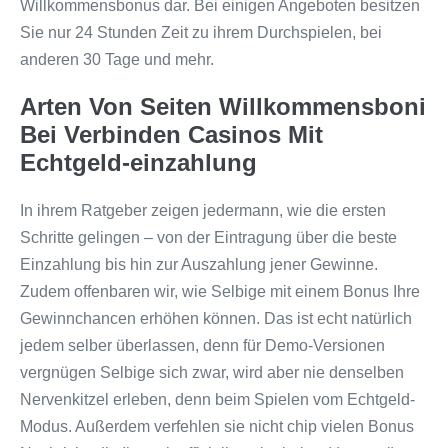
Willkommensbonus dar. Bei einigen Angeboten besitzen
Sie nur 24 Stunden Zeit zu ihrem Durchspielen, bei
anderen 30 Tage und mehr.
Arten Von Seiten Willkommensboni
Bei Verbinden Casinos Mit
Echtgeld-einzahlung
In ihrem Ratgeber zeigen jedermann, wie die ersten
Schritte gelingen – von der Eintragung über die beste
Einzahlung bis hin zur Auszahlung jener Gewinne.
Zudem offenbaren wir, wie Selbige mit einem Bonus Ihre
Gewinnchancen erhöhen können. Das ist echt natürlich
jedem selber überlassen, denn für Demo-Versionen
vergnügen Selbige sich zwar, wird aber nie denselben
Nervenkitzel erleben, denn beim Spielen vom Echtgeld-
Modus. Außerdem verfehlen sie nicht chip vielen Bonus