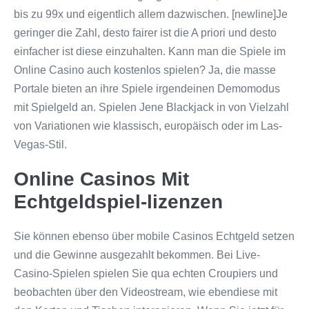
bis zu 99x und eigentlich allem dazwischen. [newline]Je
geringer die Zahl, desto fairer ist die A priori und desto
einfacher ist diese einzuhalten. Kann man die Spiele im
Online Casino auch kostenlos spielen? Ja, die masse
Portale bieten an ihre Spiele irgendeinen Demomodus
mit Spielgeld an. Spielen Jene Blackjack in von Vielzahl
von Variationen wie klassisch, europäisch oder im Las-
Vegas-Stil.
Online Casinos Mit
Echtgeldspiel-lizenzen
Sie können ebenso über mobile Casinos Echtgeld setzen
und die Gewinne ausgezahlt bekommen. Bei Live-
Casino-Spielen spielen Sie qua echten Croupiers und
beobachten über den Videostream, wie ebendiese mit