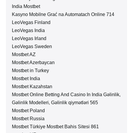
India Mostbet
Kasyno Mobilne Grać na Automatach Online 714
LeoVegas Finland
LeoVegas India
LeoVegas Irland
LeoVegas Sweden
Mostbet AZ
Mostbet Azerbaycan
Mostbet in Turkey
Mostbet India
Mostbet Kazahstan
Mostbet Online Betting And Casino In India Gəlinlik,
Gəlinlik Modelleri, Gəlinlik qiymətləri 565
Mostbet Poland
Mostbet Russia
Mostbet Türkiye Mostbet Bahis Sitesi 861