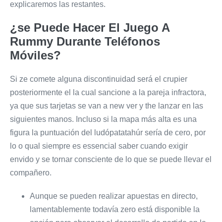
explicaremos las restantes.
¿se Puede Hacer El Juego A
Rummy Durante Teléfonos
Móviles?
Si ze comete alguna discontinuidad será el crupier
posteriormente el la cual sancione a la pareja infractora,
ya que sus tarjetas se van a new ver y the lanzar en las
siguientes manos. Incluso si la mapa más alta es una
figura la puntuación del ludópatatahúr sería de cero, por
lo o qual siempre es essencial saber cuando exigir
envido y se tornar consciente de lo que se puede llevar el
compañero.
Aunque se pueden realizar apuestas en directo,
lamentablemente todavía zero está disponible la