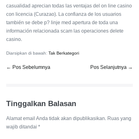
casualidad aprecian todas las ventajas del on line casino
con licencia (Curazao). La confianza de los usuarios
también se debe p? linje med apertura de toda una
información relacionada scam las operaciones delete
casino.
Diarsipkan di bawah:
Tak Berkategori
Navigasi
← Pos Sebelumnya
Pos Selanjutnya →
Tulisan
Tinggalkan Balasan
Alamat email Anda tidak akan dipublikasikan.
Ruas yang
wajib ditandai
*