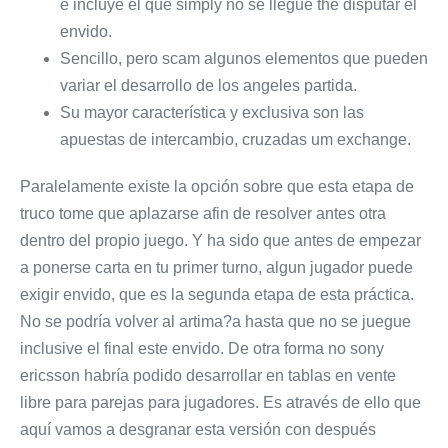
e incluye el que simply no se llegue the disputar el
envido.
Sencillo, pero scam algunos elementos que pueden
variar el desarrollo de los angeles partida.
Su mayor característica y exclusiva son las
apuestas de intercambio, cruzadas um exchange.
Paralelamente existe la opción sobre que esta etapa de
truco tome que aplazarse afin de resolver antes otra
dentro del propio juego. Y ha sido que antes de empezar
a ponerse carta en tu primer turno, algun jugador puede
exigir envido, que es la segunda etapa de esta práctica.
No se podría volver al artima?a hasta que no se juegue
inclusive el final este envido. De otra forma no sony
ericsson habría podido desarrollar en tablas en vente
libre para parejas para jugadores. Es através de ello que
aquí vamos a desgranar esta versión con después