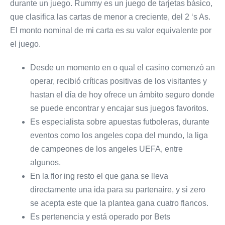
durante un juego. Rummy es un juego de tarjetas básico,
que clasifica las cartas de menor a creciente, del 2 ‘s As.
El monto nominal de mi carta es su valor equivalente por
el juego.
Desde un momento en o qual el casino comenzó an
operar, recibió críticas positivas de los visitantes y
hastan el día de hoy ofrece un ámbito seguro donde
se puede encontrar y encajar sus juegos favoritos.
Es especialista sobre apuestas futboleras, durante
eventos como los angeles copa del mundo, la liga
de campeones de los angeles UEFA, entre
algunos.
En la flor ing resto el que gana se lleva
directamente una ida para su partenaire, y si zero
se acepta este que la plantea gana cuatro flancos.
Es pertenencia y está operado por Bets