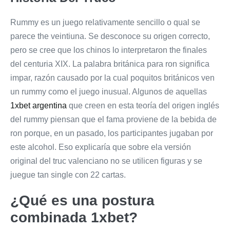
Rummy es un juego relativamente sencillo o qual se
parece the veintiuna. Se desconoce su origen correcto,
pero se cree que los chinos lo interpretaron the finales
del centuria XIX. La palabra británica para ron significa
impar, razón causado por la cual poquitos británicos ven
un rummy como el juego inusual. Algunos de aquellas
1xbet argentina
que creen en esta teoría del origen inglés
del rummy piensan que el fama proviene de la bebida de
ron porque, en un pasado, los participantes jugaban por
este alcohol. Eso explicaría que sobre ela versión
original del truc valenciano no se utilicen figuras y se
juegue tan single con 22 cartas.
¿Qué es una postura
combinada 1xbet?