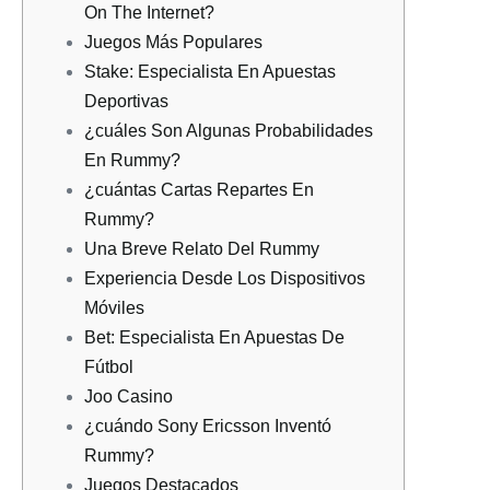
On The Internet?
Juegos Más Populares
Stake: Especialista En Apuestas
Deportivas
¿cuáles Son Algunas Probabilidades
En Rummy?
¿cuántas Cartas Repartes En
Rummy?
Una Breve Relato Del Rummy
Experiencia Desde Los Dispositivos
Móviles
Bet: Especialista En Apuestas De
Fútbol
Joo Casino
¿cuándo Sony Ericsson Inventó
Rummy?
Juegos Destacados