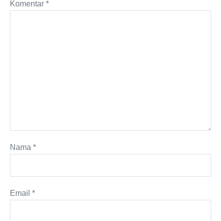
Komentar
*
Nama
*
Email
*