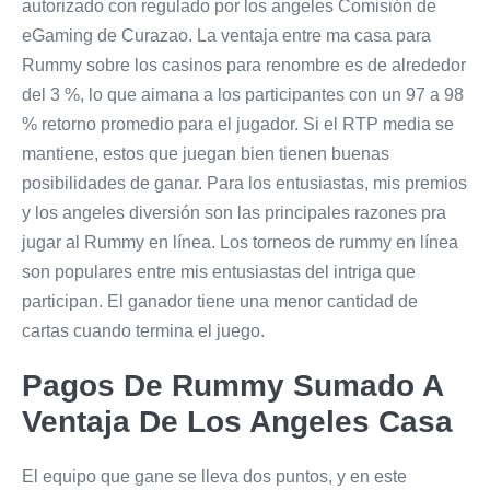
autorizado con regulado por los angeles Comisión de
eGaming de Curazao. La ventaja entre ma casa para
Rummy sobre los casinos para renombre es de alrededor
del 3 %, lo que aimana a los participantes con un 97 a 98
% retorno promedio para el jugador. Si el RTP media se
mantiene, estos que juegan bien tienen buenas
posibilidades de ganar. Para los entusiastas, mis premios
y los angeles diversión son las principales razones pra
jugar al Rummy en línea. Los torneos de rummy en línea
son populares entre mis entusiastas del intriga que
participan. El ganador tiene una menor cantidad de
cartas cuando termina el juego.
Pagos De Rummy Sumado A
Ventaja De Los Angeles Casa
El equipo que gane se lleva dos puntos, y en este