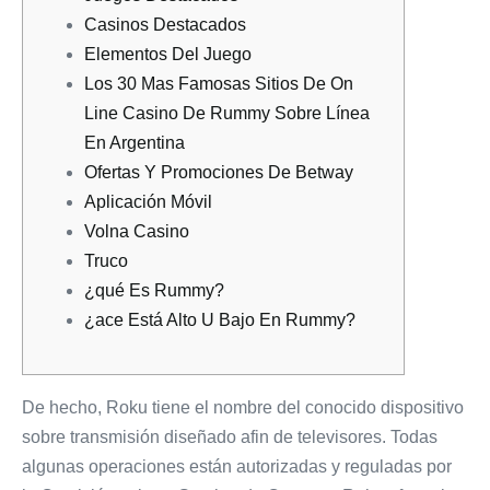
Casinos Destacados
Elementos Del Juego
Los 30 Mas Famosas Sitios De On
Line Casino De Rummy Sobre Línea
En Argentina
Ofertas Y Promociones De Betway
Aplicación Móvil
Volna Casino
Truco
¿qué Es Rummy?
¿ace Está Alto U Bajo En Rummy?
De hecho, Roku tiene el nombre del conocido dispositivo
sobre transmisión diseñado afin de televisores. Todas
algunas operaciones están autorizadas y reguladas por