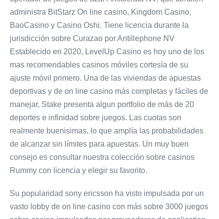
administra BitStarz On line casino, Kingdom Casino,
BaoCasino y Casino Oshi. Tiene licencia durante la
jurisdicción sobre Curazao por Antillephone NV
Establecido en 2020, LevelUp Casino es hoy uno de los
mas recomendables casinos móviles cortesía de su
ajuste móvil primero. Una de las viviendas de apuestas
deportivas y de on line casino más completas y fáciles de
manejar, Stake presenta algun portfolio de más de 20
deportes e infinidad sobre juegos. Las cuotas son
realmente buenisimas, lo que amplía las probabilidades
de alcanzar sin límites para apuestas. Un muy buen
consejo es consultar nuestra colección sobre casinos
Rummy con licencia y elegir su favorito.
Su popularidad sony ericsson ha visto impulsada por un
vasto lobby de on line casino con más sobre 3000 juegos