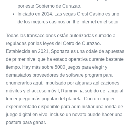
por este Gobierno de Curazao.
Iniciado en 2014, Las vegas Crest Casino es uno
de los mejores casinos on the internet en el setor.
Todas las transacciones están autorizadas sumado a
reguladas por las leyes del Cetro de Curazao.
Establecida en 2021, Sportaza es una odaie de apuestas
de primer nivel que ha estado operativa durante bastante
tiempo. Hay más sobre 5000 juegos para elegir y
demasiados proveedores de software program para
enumerarlos aquí. Impulsado por algunas aplicaciones
móviles y el acceso móvil, Rummy ha subido de rango al
tercer juego más popular del planeta. Con un crupier
experimentado disponible para administrar una ronda de
juego digital en vivo, incluso un novato puede hacer una
postura para ganar.