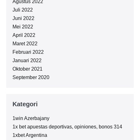
Agustus 2022
Juli 2022
Juni 2022
Mei 2022
April 2022
Maret 2022
Februari 2022
Januari 2022
Oktober 2021
September 2020
Kategori
1win Azerbajany
1x bet apuestas deportivas, opiniones, bonos 314
1xbet Argentina