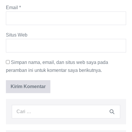
Email
*
Situs Web
Simpan nama, email, dan situs web saya pada
peramban ini untuk komentar saya berikutnya.
Pencarian
untuk: