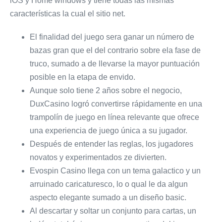
iOS y Home windows y tiene todas las mismas
características la cual el sitio net.
El finalidad del juego sera ganar un número de
bazas gran que el del contrario sobre ela fase de
truco, sumado a de llevarse la mayor puntuación
posible en la etapa de envido.
Aunque solo tiene 2 años sobre el negocio,
DuxCasino logró convertirse rápidamente en una
trampolín de juego en línea relevante que ofrece
una experiencia de juego única a su jugador.
Después de entender las reglas, los jugadores
novatos y experimentados ze divierten.
Evospin Casino llega con un tema galactico y un
arruinado caricaturesco, lo o qual le da algun
aspecto elegante sumado a un diseño basic.
Al descartar y soltar un conjunto para cartas, un