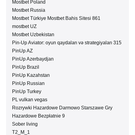
Mostbet Poland
Mostbet Russia
Mostbet Türkiye Mostbet Bahis Sitesi 861
mostbet UZ
Mostbet Uzbekistan
Pin-Up Aviator: oyun qaydaları və strategiyaları 315
PinUp AZ
PinUp Azerbaydjan
PinUp Brazil
PinUp Kazahstan
PinUp Russian
PinUp Turkey
PL vulkan vegas
Rozrywki Hazardowe Darmowo Starszawe Gry
Hazardowe Bezpłatnie 9
Sober living
T2_M_1