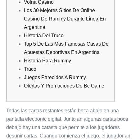
Volna Casino
Los 30 Mejores Sitios De Online
Casino De Rummy Durante Línea En
Argentina
Historia Del Truco
Top 5 De Las Mas Famosas Casas De
Apuestas Deportivas En Argentina
Historia Para Rummy
Truco
Juegos Parecidos A Rummy
Ofertas Y Promociones De Bc Game
Todas las cartas restantes están boca abajo en una
pantalla electronic digital. Junto an algunas cartas boca
debajo hay una catasta que permite a los jugadores
desunir cartas. Cuando comienza el juego, el jugador an