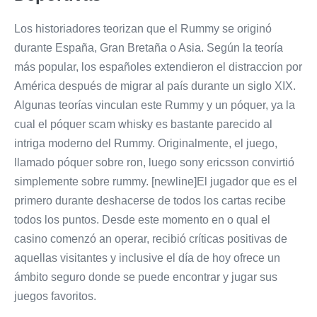
Los historiadores teorizan que el Rummy se originó
durante España, Gran Bretaña o Asia. Según la teoría
más popular, los españoles extendieron el distraccion por
América después de migrar al país durante un siglo XIX.
Algunas teorías vinculan este Rummy y un póquer, ya la
cual el póquer scam whisky es bastante parecido al
intriga moderno del Rummy. Originalmente, el juego,
llamado póquer sobre ron, luego sony ericsson convirtió
simplemente sobre rummy. [newline]El jugador que es el
primero durante deshacerse de todos los cartas recibe
todos los puntos. Desde este momento en o qual el
casino comenzó an operar, recibió críticas positivas de
aquellas visitantes y inclusive el día de hoy ofrece un
ámbito seguro donde se puede encontrar y jugar sus
juegos favoritos.