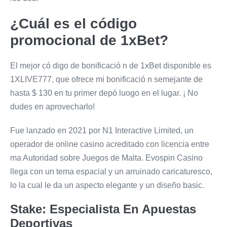
¿Cuál es el código
promocional de 1xBet?
El mejor có digo de bonificació n de 1xBet disponible es
1XLIVE777, que ofrece mi bonificació n semejante de
hasta $ 130 en tu primer depó luogo en el lugar. ¡ No
dudes en aprovecharlo!
Fue lanzado en 2021 por N1 Interactive Limited, un
operador de online casino acreditado con licencia entre
ma Autoridad sobre Juegos de Malta. Evospin Casino
llega con un tema espacial y un arruinado caricaturesco,
lo la cual le da un aspecto elegante y un diseño basic.
Stake: Especialista En Apuestas
Deportivas