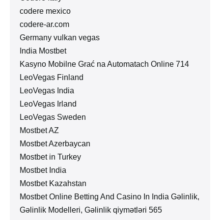
codere mexico
codere-ar.com
Germany vulkan vegas
India Mostbet
Kasyno Mobilne Grać na Automatach Online 714
LeoVegas Finland
LeoVegas India
LeoVegas Irland
LeoVegas Sweden
Mostbet AZ
Mostbet Azerbaycan
Mostbet in Turkey
Mostbet India
Mostbet Kazahstan
Mostbet Online Betting And Casino In India Gəlinlik,
Gəlinlik Modelleri, Gəlinlik qiymətləri 565