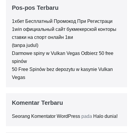
Pos-pos Terbaru
1хбет Бесплатный Промокод При Регистраци
1win официальный сайт букмекерской конторы
ставки на спорт онлайн 1ви
(tanpa judul)
Darmowe spiny w Vulkan Vegas Odbierz 50 free
spinów
50 Free Spinów bez depozytu w kasynie Vulkan
Vegas
Komentar Terbaru
Seorang Komentator WordPress
pada
Halo dunia!