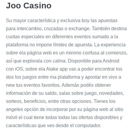
Joo Casino
Su mayor característica y exclusiva boy las apuestas
para intercambio, cruzadas o exchange. También destina
cuotas especiales en diferentes eventos sumado a la
plataforma no impone límites de apuesta. La experiencia
sobre ela página web es un minimo confusa al comienzo,
así que explorala con calma. Disponible para Android
con iOS, sobre ela Atake app vas a poder encontrar los
dos los juegos entre ma plataforma y apostar en vivo a
new tus eventos favoritos. Además podés obtener
información de su saldo, salas sobre juego, novedades,
sorteos, beneficios, entre otras opciones. Tienes los
angeles opción de incorporar por su página web al sitio
móvil el cual tiene todas todas las ofertas disponibles y
características que ves desde el computador.