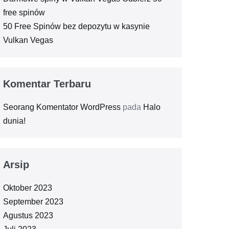
free spinów
50 Free Spinów bez depozytu w kasynie
Vulkan Vegas
Komentar Terbaru
Seorang Komentator WordPress
pada
Halo
dunia!
Arsip
Oktober 2023
September 2023
Agustus 2023