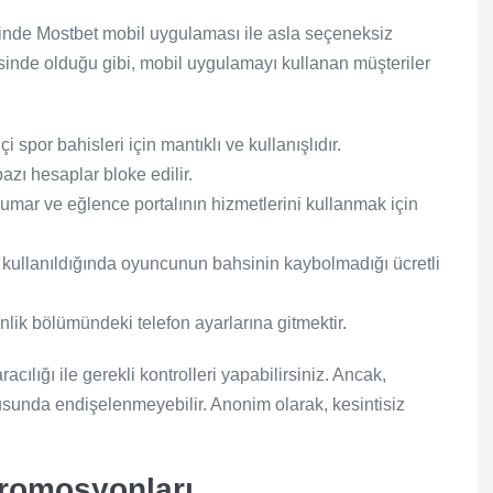
esinde Mostbet mobil uygulaması ile asla seçeneksiz
sinde olduğu gibi, mobil uygulamayı kullanan müşteriler
spor bahisleri için mantıklı ve kullanışlıdır.
azı hesaplar bloke edilir.
umar ve eğlence portalının hizmetlerini kullanmak için
, kullanıldığında oyuncunun bahsinin kaybolmadığı ücretli
lik bölümündeki telefon ayarlarına gitmektir.
acılığı ile gerekli kontrolleri yapabilirsiniz. Ancak,
sunda endişelenmeyebilir. Anonim olarak, kesintisiz
romosyonları