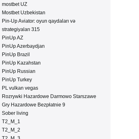
mostbet UZ
Mostbet Uzbekistan
Pin-Up Aviator: oyun qaydaları və
strategiyaları 315
PinUp AZ
PinUp Azerbaydjan
PinUp Brazil
PinUp Kazahstan
PinUp Russian
PinUp Turkey
PL vulkan vegas
Rozrywki Hazardowe Darmowo Starszawe
Gry Hazardowe Bezpłatnie 9
Sober living
T2_M_1
T2_M_2
T2_M_3