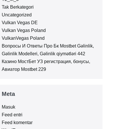
Tak Berkategori
Uncategorized
Vulkan Vegas DE
Vulkan Vegas Poland
VulkanVegas Poland
Вопросы И Ответы Про Бк Mostbet Gəlinlik,
Gəlinlik Modelleri, Gəlinlik qiymətləri 442
Казино МостБет УЗ регистрация, бонусы,
Авиатор Mostbet 229
Meta
Masuk
Feed entri
Feed komentar