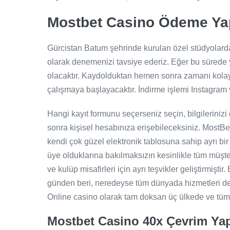
Mostbet Casino Ödeme Ya
Gürcistan Batum şehrinde kurulan özel stüdyolard
olarak denemenizi tavsiye ederiz. Eğer bu sürede
olacaktır. Kaydolduktan hemen sonra zamanı kolay 
çalışmaya başlayacaktır. İndirme işlemi Instagram 
Hangi kayıt formunu seçerseniz seçin, bilgilerini
sonra kişisel hesabınıza erişebileceksiniz. MostBe
kendi çok güzel elektronik tablosuna sahip ayrı bir 
üye olduklarına bakılmaksızın kesinlikle tüm müşteri
ve kulüp misafirleri için ayrı teşvikler geliştirmişti
günden beri, neredeyse tüm dünyada hizmetleri de
Online casino olarak tam doksan üç ülkede ve tüm k
Mostbet Casino 40x Çevrim Yap