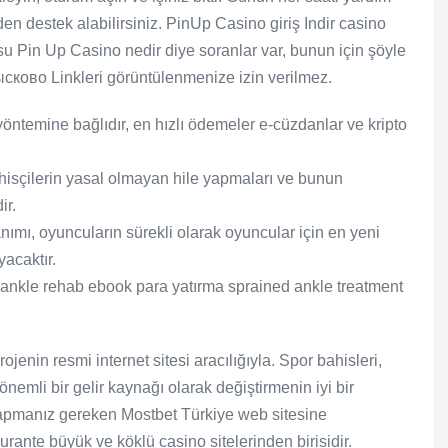
n destek alabilirsiniz. PinUp Casino giriş Indir casino
Pin Up Casino nedir diye soranlar var, bunun için şöyle
сково Linkleri görüntülenmenize izin verilmez.
ntemine bağlıdır, en hızlı ödemeler e-cüzdanlar ve kripto
hisçilerin yasal olmayan hile yapmaları ve bunun
ir.
nımı, oyuncuların sürekli olarak oyuncular için en yeni
acaktır.
 ankle rehab ebook para yatırma sprained ankle treatment
ojenin resmi internet sitesi aracılığıyla. Spor bahisleri,
önemli bir gelir kaynağı olarak değiştirmenin iyi bir
yapmanız gereken Mostbet Türkiye web sitesine
rante büyük ve köklü casino sitelerinden birisidir.