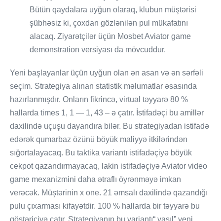
Bütün qaydalara uyğun olaraq, klubun müştərisi
şübhəsiz ki, çoxdan gözlənilən pul mükafatını
alacaq. Ziyarətçilər üçün Mosbet Aviator game
demonstration versiyası da mövcuddur.
Yeni başlayanlar üçün uyğun olan ən asan və ən sərfəli
seçim. Strategiya alınan statistik məlumatlar əsasında
hazırlanmışdır. Onların fikrincə, virtual təyyarə 80 %
hallarda times 1, 1 — 1, 43 – ə çatır. İstifadəçi bu amillər
daxilində uçuşu dayandıra bilər. Bu strategiyadan istifadə
edərək qumarbaz özünü böyük maliyyə itkilərindən
sığortalayacaq. Bu taktika variantı istifadəçiyə böyük
cekpot qazandırmayacaq, lakin istifadəçiyə Aviator video
game mexanizmini daha ətraflı öyrənməyə imkan
verəcək. Müştərinin x one. 21 əmsalı daxilində qazandığı
pulu çıxarması kifayətdir. 100 % hallarda bir təyyarə bu
göstəriciyə çatır. Strategiyanın bu variantı“ yaşıl” yeni