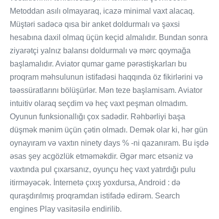
Metoddan asılı olmayaraq, icazə minimal vaxt alacaq.
Müştəri sadəcə qısa bir anket doldurmalı və şəxsi
hesabına daxil olmaq üçün keçid almalıdır. Bundan sonra
ziyarətçi yalnız balansı doldurmalı və mərc qoymağa
başlamalıdır. Aviator qumar game pərəstişkarları bu
proqram məhsulunun istifadəsi haqqında öz fikirlərini və
təəssüratlarını bölüşürlər. Mən teze başlamisam. Aviator
intuitiv olaraq seçdim və heç vaxt peşman olmadım.
Oyunun funksionallığı çox sadədir. Rəhbərliyi başa
düşmək mənim üçün çətin olmadı. Demək olar ki, hər gün
oynayıram və vaxtın ninety days % -ni qazanıram. Bu işdə
əsas şey acgözlük etməməkdir. Əgər mərc etsəniz və
vaxtında pul çıxarsanız, oyunçu heç vaxt yatırdığı pulu
itirməyəcək. İnternetə çıxış yoxdursa, Android : də
quraşdırılmış proqramdan istifadə edirəm. Search
engines Play vasitəsilə endirilib.