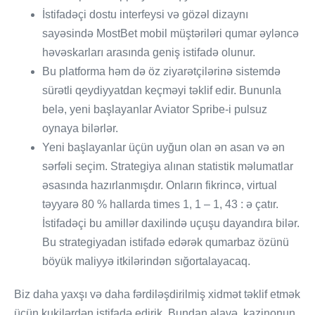
İstifadəçi dostu interfeysi və gözəl dizaynı
sayəsində MostBet mobil müştəriləri qumar əyləncə
həvəskarları arasında geniş istifadə olunur.
Bu platforma həm də öz ziyarətçilərinə sistemdə
sürətli qeydiyyatdan keçməyi təklif edir. Bununla
belə, yeni başlayanlar Aviator Spribe-i pulsuz
oynaya bilərlər.
Yeni başlayanlar üçün uyğun olan ən asan və ən
sərfəli seçim. Strategiya alınan statistik məlumatlar
əsasında hazırlanmışdır. Onların fikrincə, virtual
təyyarə 80 % hallarda times 1, 1 – 1, 43 : ə çatır.
İstifadəçi bu amillər daxilində uçuşu dayandıra bilər.
Bu strategiyadan istifadə edərək qumarbaz özünü
böyük maliyyə itkilərindən sığortalayacaq.
Biz daha yaxşı və daha fərdiləşdirilmiş xidmət təklif etmək
üçün kukilərdən istifadə edirik. Bundan əlavə, kazinonun