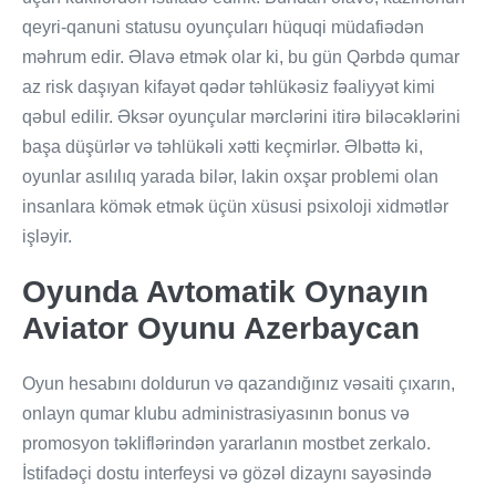
qeyri-qanuni statusu oyunçuları hüquqi müdafiədən
məhrum edir. Əlavə etmək olar ki, bu gün Qərbdə qumar
az risk daşıyan kifayət qədər təhlükəsiz fəaliyyət kimi
qəbul edilir. Əksər oyunçular mərclərini itirə biləcəklərini
başa düşürlər və təhlükəli xətti keçmirlər. Əlbəttə ki,
oyunlar asılılıq yarada bilər, lakin oxşar problemi olan
insanlara kömək etmək üçün xüsusi psixoloji xidmətlər
işləyir.
Oyunda Avtomatik Oynayın
Aviator Oyunu Azerbaycan
Oyun hesabını doldurun və qazandığınız vəsaiti çıxarın,
onlayn qumar klubu administrasiyasının bonus və
promosyon təkliflərindən yararlanın mostbet zerkalo.
İstifadəçi dostu interfeysi və gözəl dizaynı sayəsində