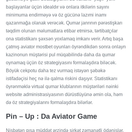
başlayanlar üçün idealdır və onlara itkilərin sayını
minimuma endirməyə və öz gücünə lazımi inamı
qazanmağa olanak verəcək. Qumar janrının pərəstişkarı
təqdim olunan məlumatlara etibar etmirsə, tərtibatçılar
ona statistikanı şəxsən yoxlamaq imkanı verir. Artıq başa
çatmış aviator mostbet oyunları öyrəndikdən sonra onlayn
kazinonun müştərisi pul müqabilində daha da qumar
oynamaq üçün öz strategiyasını formalaşdıra biləcək.
Böyük cekpotu daha tez vurmaq istəyən şəbəkə
istifadəçisi heç nə ilə qalma riskini daşıyır. Statistikanı
öyrənməklə virtual qumar klublarının müştəriləri nəinki
website administrasiyasının dürüstlüyünə əmin ola, həm
də öz strategiyalarını formalaşdıra bilərlər.
Pin – Up : Da Aviator Game
Nisbətən qısa müddət ərzində şirkət zəmanətli ödənişlər,