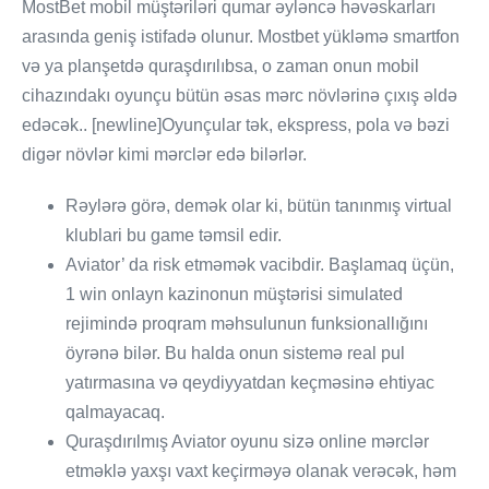
MostBet mobil müştəriləri qumar əyləncə həvəskarları
arasında geniş istifadə olunur. Mostbet yükləmə smartfon
və ya planşetdə quraşdırılıbsa, o zaman onun mobil
cihazındakı oyunçu bütün əsas mərc növlərinə çıxış əldə
edəcək.. [newline]Oyunçular tək, ekspress, pola və bəzi
digər növlər kimi mərclər edə bilərlər.
Rəylərə görə, demək olar ki, bütün tanınmış virtual
klublari bu game təmsil edir.
Aviator’ da risk etməmək vacibdir. Başlamaq üçün,
1 win onlayn kazinonun müştərisi simulated
rejimində proqram məhsulunun funksionallığını
öyrənə bilər. Bu halda onun sistemə real pul
yatırmasına və qeydiyyatdan keçməsinə ehtiyac
qalmayacaq.
Quraşdırılmış Aviator oyunu sizə online mərclər
etməklə yaxşı vaxt keçirməyə olanak verəcək, həm