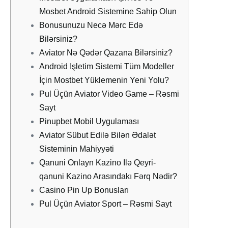
Mosbet Android Sistemine Sahip Olun
Bonusunuzu Necə Mərc Edə
Bilərsiniz?
Aviator Nə Qədər Qazana Bilərsiniz?
Android Işletim Sistemi Tüm Modeller
İçin Mostbet Yüklemenin Yeni Yolu?
Pul Üçün Aviator Video Game – Rəsmi
Sayt
Pinupbet Mobil Uygulaması
Aviator Sübut Edilə Bilən Ədalət
Sisteminin Mahiyyəti
Qanuni Onlayn Kazino Ilə Qeyri-
qanuni Kazino Arasındakı Fərq Nədir?
Casino Pin Up Bonusları
Pul Üçün Aviator Sport – Rəsmi Sayt