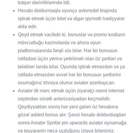
tutqun dərinliklərində itdi.
Hesabı doldurmaqla oyunçu avtomobil tirajında ​​
iştirak etmək üçün bilet və digər qiymətli hədiyyələr
əldə edir.
Qeyd etmək vacibdir ki, bonuslar və promo kodların
mövcudluğu kazinolarda və ahora oyun
platformalarında fərqli ola bilər. Hər bir bonusun
istifadəsi üçün yerinə yetirilməli olan öz şərtləri və
tələbləri landa bilər. Oyunda iştirak etməzdən və ya
istifadə etməzdən əvvəl hər bir bonusun şərtlərini
oxumağınız tövsiyə olunur aviator azerbaycan.
Aviator ilk mərc etmək üçün ziyarətçi rəsmi internet
saytından sürətli avtorizasiyadan keçməlidir.
Qeydiyyatdan sonra hər yeni gələn öz hesabına
gözəl added bonus alır. Şəxsi hesabı doldurduqdan
sonra Aviator Spribe pin upwards aviator oynamağa
və təyyarənin necə uçduğunu izləyə bilərsiniz.