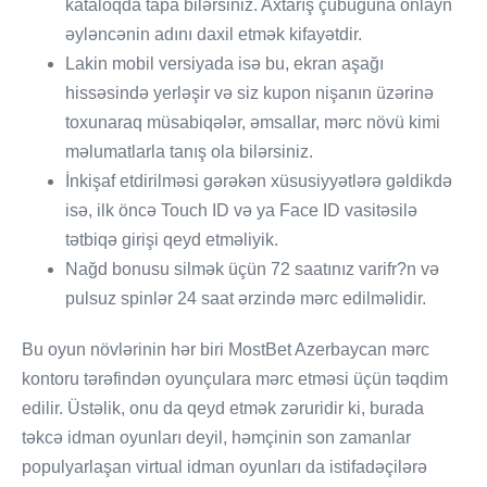
kataloqda tapa bilərsiniz. Axtarış çubuğuna onlayn
əyləncənin adını daxil etmək kifayətdir.
Lakin mobil versiyada isə bu, ekran aşağı
hissəsində yerləşir və siz kupon nişanın üzərinə
toxunaraq müsabiqələr, əmsallar, mərc növü kimi
məlumatlarla tanış ola bilərsiniz.
İnkişaf etdirilməsi gərəkən xüsusiyyətlərə gəldikdə
isə, ilk öncə Touch ID və ya Face ID vasitəsilə
tətbiqə girişi qeyd etməliyik.
Nağd bonusu silmək üçün 72 saatınız varifr?n və
pulsuz spinlər 24 saat ərzində mərc edilməlidir.
Bu oyun növlərinin hər biri MostBet Azerbaycan mərc
kontoru tərəfindən oyunçulara mərc etməsi üçün təqdim
edilir. Üstəlik, onu da qeyd etmək zəruridir ki, burada
təkcə idman oyunları deyil, həmçinin son zamanlar
populyarlaşan virtual idman oyunları da istifadəçilərə