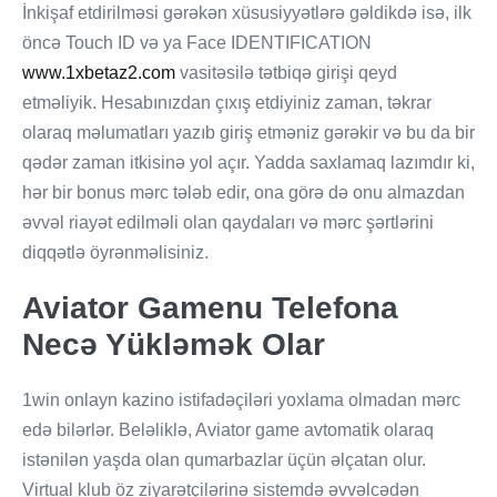
İnkişaf etdirilməsi gərəkən xüsusiyyətlərə gəldikdə isə, ilk
öncə Touch ID və ya Face IDENTIFICATION
www.1xbetaz2.com
vasitəsilə tətbiqə girişi qeyd
etməliyik. Hesabınızdan çıxış etdiyiniz zaman, təkrar
olaraq məlumatları yazıb giriş etməniz gərəkir və bu da bir
qədər zaman itkisinə yol açır. Yadda saxlamaq lazımdır ki,
hər bir bonus mərc tələb edir, ona görə də onu almazdan
əvvəl riayət edilməli olan qaydaları və mərc şərtlərini
diqqətlə öyrənməlisiniz.
Aviator Gamenu Telefona
Necə Yükləmək Olar
1win onlayn kazino istifadəçiləri yoxlama olmadan mərc
edə bilərlər. Beləliklə, Aviator game avtomatik olaraq
istənilən yaşda olan qumarbazlar üçün əlçatan olur.
Virtual klub öz ziyarətçilərinə sistemdə əvvəlcədən