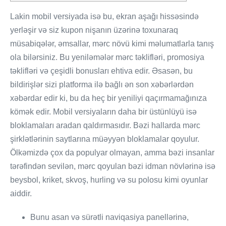
Lakin mobil versiyada isə bu, ekran aşağı hissəsində
yerləşir və siz kupon nişanın üzərinə toxunaraq
müsabiqələr, əmsallar, mərc növü kimi məlumatlarla tanış
ola bilərsiniz. Bu yeniləmələr mərc təklifləri, promosiya
təklifləri və çeşidli bonusları ehtiva edir. Əsasən, bu
bildirişlər sizi platforma ilə bağlı ən son xəbərlərdən
xəbərdar edir ki, bu da heç bir yeniliyi qaçırmamağınıza
kömək edir. Mobil versiyaların daha bir üstünlüyü isə
bloklamaları aradan qaldırmasıdır. Bəzi hallarda mərc
şirklətlərinin saytlarına müəyyən bloklamalar qoyulur.
Ölkəmizdə çox da populyar olmayan, amma bəzi insanlar
tərəfindən sevilən, mərc qoyulan bəzi idman növlərinə isə
beysbol, kriket, skvoş, hurling və su polosu kimi oyunlar
aiddir.
Bunu asan və sürətli naviqasiya panellərinə,