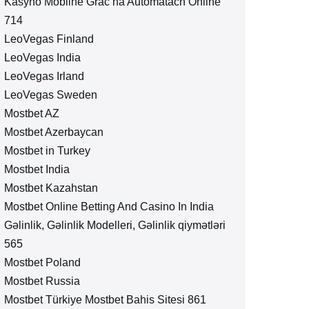
Kasyno Mobilne Grać na Automatach Online
714
LeoVegas Finland
LeoVegas India
LeoVegas Irland
LeoVegas Sweden
Mostbet AZ
Mostbet Azerbaycan
Mostbet in Turkey
Mostbet India
Mostbet Kazahstan
Mostbet Online Betting And Casino In India
Gəlinlik, Gəlinlik Modelleri, Gəlinlik qiymətləri
565
Mostbet Poland
Mostbet Russia
Mostbet Türkiye Mostbet Bahis Sitesi 861