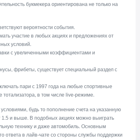
ятельность букмекера ориентирована не только на
етствуют вероятности события.
ать участие в любых акциях и предложениях от
нных условий.
тавки с увеличенными коэффициентами и
нусы, фрибеты, существует специальный раздел с
аключать пари с 1997 года на любые спортивные
 тотализатора, в том числе live-режиме.
условиями, будь то пополнение счета на указанную
т 1.5 и выше. В подобных акциях можно выиграть
ьную технику и даже автомобиль. Основным
го ответа в лайв-чате со стороны службы поддержки