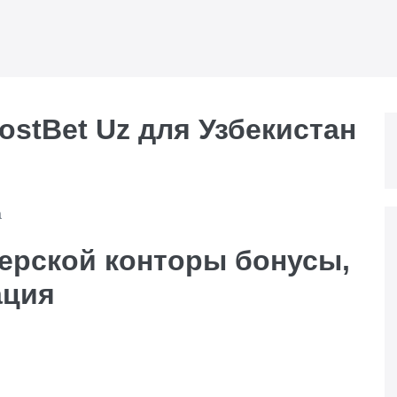
stBet Uz для Узбекистан
а
керской конторы бонусы,
ация