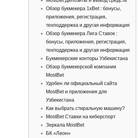
MostBet Депозиты и вывод средств
Обзор букмекера 1xBet : бонусы,
приложения, регистрация,
техподдержка и другая информация
Обзор букмекера Лига Ставок :
бонусы, приложения, регистрация,
техподдержка и другая информация
Букмекерские конторы Узбекистана
Обзор букмекерской компании
MostBet
Удобен ли официальный сайта
MostBet и приложения для
Узбекистана
Как выбрать стиральную машину?
MostBet Ставки на киберспорт
Зеркала MostBet
БК «Леон»