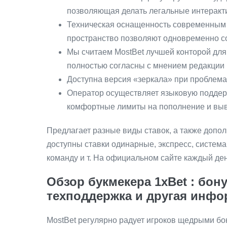
позволяющая делать легальные интеракт
Техническая оснащенность современным 
пространство позволяют одновременно со
Мы считаем MostBet лучшей конторой для 
полностью согласны с мнением редакции 
Доступна версия «зеркала» при проблем
Оператор осуществляет языковую поддерж
комфортные лимиты на пополнение и выв
Предлагает разные виды ставок, а также допол
доступны ставки одинарные, экспресс, система,
команду и т. На официальном сайте каждый де
Обзор букмекера 1xBet : бон
техподдержка и другая инф
MostBet регулярно радует игроков щедрыми б