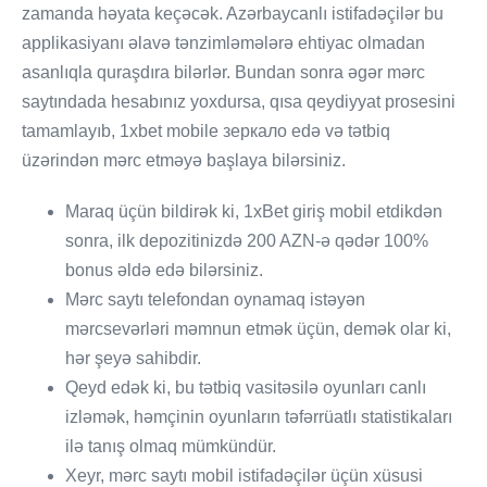
zamanda həyata keçəcək. Azərbaycanlı istifadəçilər bu
applikasiyanı əlavə tənzimləmələrə ehtiyac olmadan
asanlıqla quraşdıra bilərlər. Bundan sonra əgər mərc
saytındada hesabınız yoxdursa, qısa qeydiyyat prosesini
tamamlayıb, 1xbet mobile зеркало edə və tətbiq
üzərindən mərc etməyə başlaya bilərsiniz.
Maraq üçün bildirək ki, 1xBet giriş mobil etdikdən
sonra, ilk depozitinizdə 200 AZN-ə qədər 100%
bonus əldə edə bilərsiniz.
Mərc saytı telefondan oynamaq istəyən
mərcsevərləri məmnun etmək üçün, demək olar ki,
hər şeyə sahibdir.
Qeyd edək ki, bu tətbiq vasitəsilə oyunları canlı
izləmək, həmçinin oyunların təfərrüatlı statistikaları
ilə tanış olmaq mümkündür.
Xeyr, mərc saytı mobil istifadəçilər üçün xüsusi