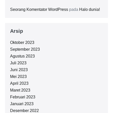
Seorang Komentator WordPress
pada
Halo dunia!
Arsip
Oktober 2023
September 2023
Agustus 2023
Juli 2023
Juni 2023
Mei 2023
April 2023
Maret 2023
Februari 2023
Januari 2023
Desember 2022