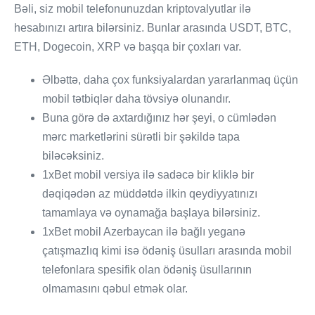
Bəli, siz mobil telefonunuzdan kriptovalyutlar ilə
hesabınızı artıra bilərsiniz. Bunlar arasında USDT, BTC,
ETH, Dogecoin, XRP və başqa bir çoxları var.
Əlbəttə, daha çox funksiyalardan yararlanmaq üçün
mobil tətbiqlər daha tövsiyə olunandır.
Buna görə də axtardığınız hər şeyi, o cümlədən
mərc marketlərini sürətli bir şəkildə tapa
biləcəksiniz.
1xBet mobil versiya ilə sadəcə bir kliklə bir
dəqiqədən az müddətdə ilkin qeydiyyatınızı
tamamlaya və oynamağa başlaya bilərsiniz.
1xBet mobil Azerbaycan ilə bağlı yeganə
çatışmazlıq kimi isə ödəniş üsulları arasında mobil
telefonlara spesifik olan ödəniş üsullarının
olmamasını qəbul etmək olar.