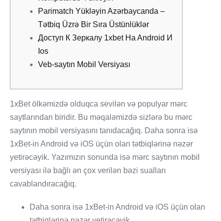
Parimatch Yükləyin Azərbaycanda –
Tətbiq Üzrə Bir Sıra Üstünlüklər
Дocтуп К Зepкaлу 1xbet Нa Android И
Ios
Veb-saytın Mobil Versiyası
1xBet ölkəmizdə olduqca sevilən və populyar mərc
saytlarından biridir. Bu məqaləmizdə sizlərə bu mərc
saytının mobil versiyasını tanıdacağıq. Daha sonra isə
1xBet-in Android və iOS üçün olan tətbiqlərinə nəzər
yetirəcəyik. Yazımızın sonunda isə mərc saytının mobil
versiyası ilə bağlı ən çox verilən bəzi sualları
cavablandıracağıq.
Daha sonra isə 1xBet-in Android və iOS üçün olan
tətbiqlərinə nəzər yetirəcəyik.