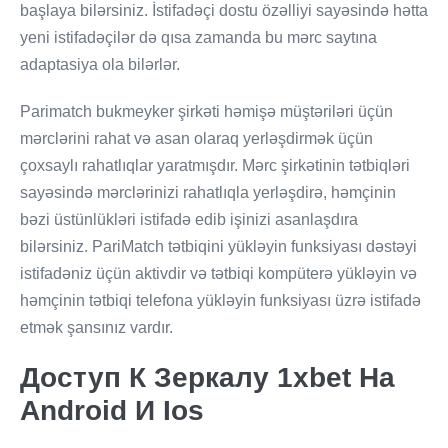
başlaya bilərsiniz. İstifadəçi dostu özəlliyi sayəsində hətta
yeni istifadəçilər də qısa zamanda bu mərc saytına
adaptasiya ola bilərlər.
Parimatch bukmeyker şirkəti həmişə müştəriləri üçün
mərclərini rahat və asan olaraq yerləşdirmək üçün
çoxsaylı rahatlıqlar yaratmışdır. Mərc şirkətinin tətbiqləri
sayəsində mərclərinizi rahatlıqla yerləşdirə, həmçinin
bəzi üstünlükləri istifadə edib işinizi asanlaşdıra
bilərsiniz. PariMatch tətbiqini yükləyin funksiyası dəstəyi
istifadəniz üçün aktivdir və tətbiqi kompüterə yükləyin və
həmçinin tətbiqi telefona yükləyin funksiyası üzrə istifadə
etmək şansınız vardır.
Дocтуп К Зepкaлу 1xbet Нa
Android И Ios