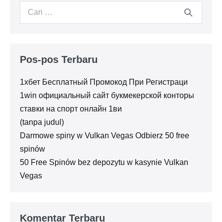
Pencarian
untuk:
Pos-pos Terbaru
1хбет Бесплатный Промокод При Регистраци
1win официальный сайт букмекерской конторы
ставки на спорт онлайн 1ви
(tanpa judul)
Darmowe spiny w Vulkan Vegas Odbierz 50 free
spinów
50 Free Spinów bez depozytu w kasynie Vulkan
Vegas
Komentar Terbaru