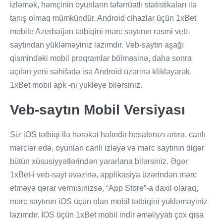
izləmək, həmçinin oyunların təfərrüatlı statistikaları ilə
tanış olmaq mümkündür. Android cihazlar üçün 1xBet
mobile Azerbaijan tətbiqini mərc saytının rəsmi veb-
saytından yükləməyiniz lazımdır. Veb-saytın aşağı
qismindəki mobil proqramlar bölməsinə, daha sonra
açılan yeni səhifədə isə Android üzərinə klikləyərək,
1xBet mobil apk -ni yukleye bilərsiniz.
Veb-saytın Mobil Versiyası
Siz iOS tətbiqi ilə hərəkət halında hesabınızı artıra, canlı
mərclər edə, oyunları canlı izləyə və mərc saytının digər
bütün xüsusiyyətlərindən yararlana bilərsiniz. Əgər
1xBet-i veb-sayt əvəzinə, applikasiya üzərindən mərc
etməyə qərar vermisinizsə, “App Store”-a daxil olaraq,
mərc saytının iOS üçün olan mobil tətbiqini yükləməyiniz
lazımdır. İOS üçün 1xBet mobil indir əməliyyatı çox qısa