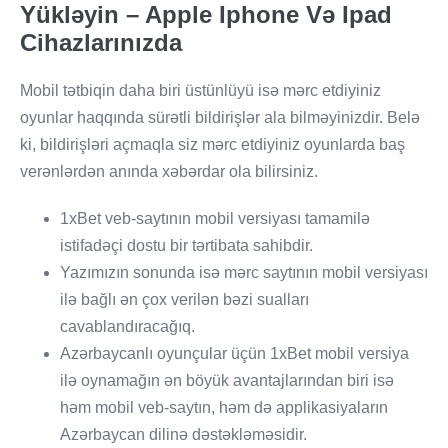
Yükləyin – Apple Iphone Və Ipad
Cihazlarınızda
Mobil tətbiqin daha biri üstünlüyü isə mərc etdiyiniz
oyunlar haqqında sürətli bildirişlər ala bilməyinizdir. Belə
ki, bildirişləri açmaqla siz mərc etdiyiniz oyunlarda baş
verənlərdən anında xəbərdar ola bilirsiniz.
1xBet veb-saytının mobil versiyası tamamilə
istifadəçi dostu bir tərtibata sahibdir.
Yazımızın sonunda isə mərc saytının mobil versiyası
ilə bağlı ən çox verilən bəzi sualları
cavablandıracağıq.
Azərbaycanlı oyunçular üçün 1xBet mobil versiya
ilə oynamağın ən böyük avantajlarından biri isə
həm mobil veb-saytın, həm də applikasiyaların
Azərbaycan dilinə dəstəkləməsidir.