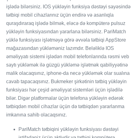
işlədə bilərsiniz. IOS yükləyin funksiya dəstəyi sayəsində
tətbiqi mobil cihazlarınız üçün endirə və asanlıqla
quraşdıraraq işlədə bilmək, eləcə də kompüterə pulsuz
yükləyin funksiyasından yararlana bilərsiniz. PariMatch
yüklə funksiyası işlətməyə görə əvvəla tətbiqi AppStore
mağazasından yükləməniz lazımdır. Beləliklə IOS
əməliyyatı sistemi işlədən mobil telefonlarında rəsmi veb
saytı yükləmək ilə güzgü yükləmə işlətmək qabiliyyətinə
malik olacaqsınız, iphone-da necə yükləmək olar sualına
cavab tapacaqsınız. Bukmeker şirkətinin tətbiq yükləyin
funksiyası hər çeşid əməliyyat sistemləri üçün işlədilə
bilər. Digər platformalar üçün telefona yükləyin edərək
tətbiqdən mobil cihazlar üçün də tətbiqdən yararlanma
imkanına sahib olacaqsınız.
PariMatch tətbiqini yükləyin funksiyası dəstəyi
istifadəniz üçün aktivdir və tətbiqi kompüterə