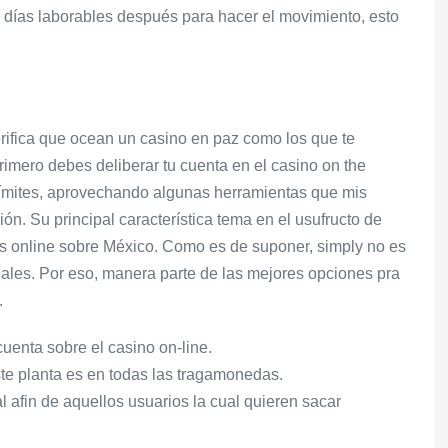
3 días laborables después para hacer el movimiento, esto
erifica que ocean un casino en paz como los que te
rimero debes deliberar tu cuenta en el casino on the
s límites, aprovechando algunas herramientas que mis
n. Su principal característica tema en el usufructo de
nos online sobre México. Como es de suponer, simply no es
uales. Por eso, manera parte de las mejores opciones pra
.
cuenta sobre el casino on-line.
e planta es en todas las tragamonedas.
 afin de aquellos usuarios la cual quieren sacar