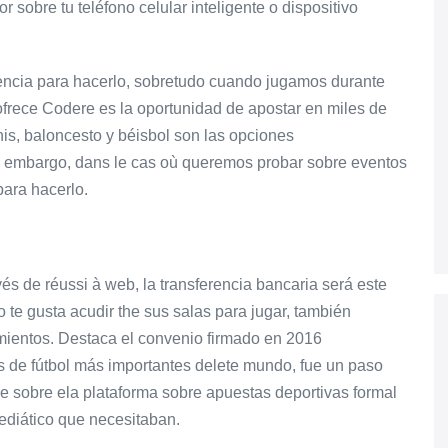
or sobre tu teléfono celular inteligente o dispositivo
encia para hacerlo, sobretudo cuando jugamos durante
frece Codere es la oportunidad de apostar en miles de
enis, baloncesto y béisbol son las opciones
 embargo, dans le cas où queremos probar sobre eventos
para hacerlo.
vés de réussi à web, la transferencia bancaria será este
 te gusta acudir the sus salas para jugar, también
cimientos. Destaca el convenio firmado en 2016
s de fútbol más importantes delete mundo, fue un paso
se sobre ela plataforma sobre apuestas deportivas formal
mediático que necesitaban.