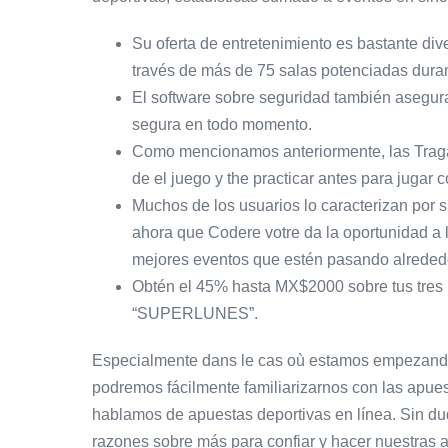
Su oferta de entretenimiento es bastante div
través de más de 75 salas potenciadas dur
El software sobre seguridad también asegur
segura en todo momento.
Como mencionamos anteriormente, las Tragam
de el juego y the practicar antes para jugar c
Muchos de los usuarios lo caracterizan por 
ahora que Codere votre da la oportunidad a 
mejores eventos que estén pasando alreded
Obtén el 45% hasta MX$2000 sobre tus tres 
“SUPERLUNES”.
Especialmente dans le cas où estamos empezando 
podremos fácilmente familiarizarnos con las apue
hablamos de apuestas deportivas en línea. Sin dud
razones sobre más para confiar y hacer nuestras a