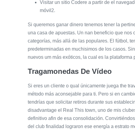
Visitar un sitio Codere a partir de el navegad
móvil2.
Si queremos ganar dinero tenemos tener la pertin
una casa de apuestas. Un nan beneficio que nos o
categorías, más allá de las populares. El fútbol, t
predeterminadas en muchisimos de los casos. Sin
nuevos um más exóticos, la cual es la plataforma 
Tragamonedas De Vídeo
Si eres un cliente o qual únicamente juega the tra
método más aconsejable para ti. Pero si en cambio
tendrías que solicitar retiros durante sus estable
disadvantage el Real This town, uno de mis clube
definitivo afin de esa consolidación. Convirtiéndo
del club finalidad lograron ese energía a estrato 