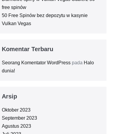
free spinów
50 Free Spinów bez depozytu w kasynie
Vulkan Vegas
Komentar Terbaru
Seorang Komentator WordPress
pada
Halo
dunia!
Arsip
Oktober 2023
September 2023
Agustus 2023