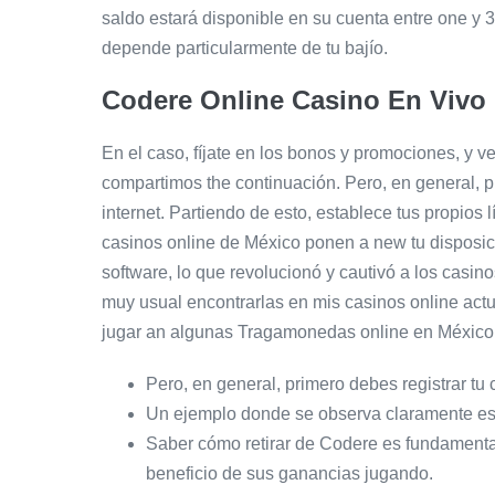
saldo estará disponible en su cuenta entre one y 
depende particularmente de tu bajío.
Codere Online Casino En Vivo
En el caso, fíjate en los bonos y promociones, y v
compartimos the continuación. Pero, en general, p
internet. Partiendo de esto, establece tus propio
casinos online de México ponen a new tu disposició
software, lo que revolucionó y cautivó a los casi
muy usual encontrarlas en mis casinos online act
jugar an algunas Tragamonedas online en México
Pero, en general, primero debes registrar tu 
Un ejemplo donde se observa claramente est
Saber cómo retirar de Codere es fundamental
beneficio de sus ganancias jugando.