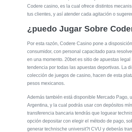
Codere casino, es la cual ofrece distintos mecani
tus clientes, y así atender cada agitación o sugere
¿puedo Jugar Sobre Coder
Por esta razón, Codere Casino pone a disposición 
consumidor, con personal capacitado para resolve
en una momento. 20bet es sitio de apuestas legal
tendencia por todas las apuestas deportivas. La di
colección de juegos de casino, hacen de esta plata
pesos mexicanos.
Además también está disponible Mercado Pago, u
Argentina, y la cual podrás usar con depósitos mí
transferencia bancaria tendrás que loguear technis
opción depositar con elegir el método de pago, s
generar technische universit?t CVU y deberás tran