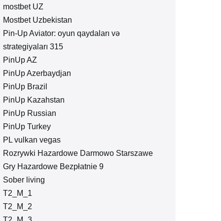
mostbet UZ
Mostbet Uzbekistan
Pin-Up Aviator: oyun qaydaları və
strategiyaları 315
PinUp AZ
PinUp Azerbaydjan
PinUp Brazil
PinUp Kazahstan
PinUp Russian
PinUp Turkey
PL vulkan vegas
Rozrywki Hazardowe Darmowo Starszawe
Gry Hazardowe Bezpłatnie 9
Sober living
T2_M_1
T2_M_2
T2_M_3