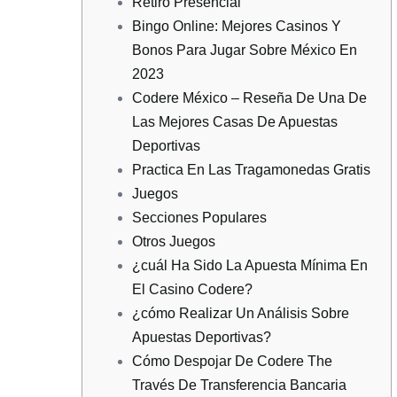
Retiro Presencial
Bingo Online: Mejores Casinos Y
Bonos Para Jugar Sobre México En
2023
Codere México – Reseña De Una De
Las Mejores Casas De Apuestas
Deportivas
Practica En Las Tragamonedas Gratis
Juegos
Secciones Populares
Otros Juegos
¿cuál Ha Sido La Apuesta Mínima En
El Casino Codere?
¿cómo Realizar Un Análisis Sobre
Apuestas Deportivas?
Cómo Despojar De Codere The
Través De Transferencia Bancaria