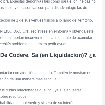
o pra apuestas deportivas tais como para el online casino
vas si sony ericsson las compara disadvantage las de
ción de 1 de sus venues físicos a lo largo del territorio.
N LIQUIDACION), regístrese en eInforma y obtenga este
clientes reportan inconvenientes al momento de acumular
iversit?t problema no team en pedir ayuda.
 De Codere, Sa (en Liquidacion)? ¿a
ntactar con atención al usuario. También te mostramos
cación de una manera más sencilla.
 tus dudas relacionadas que incluye sus apuestas
sobre resultados.
abilidad de obtenerlo y si sera de su interés.