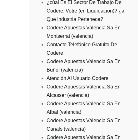
¿cúal Es El Sector De Trabajo De
Codere, Votre (en Liquidacion)? ¿a
Que Industria Pertenece?
Codere Apuestas Valencia Sa En
Montserrat (valencia)
Contacto Telefónico Gratuito De
Codere
Codere Apuestas Valencia Sa En
Buñol (valencia)
Atención Al Usuario Codere
Codere Apuestas Valencia Sa En
Alcasser (valencia)
Codere Apuestas Valencia Sa En
Albal (valencia)
Codere Apuestas Valencia Sa En
Canals (valencia)
Codere Apuestas Valencia Sa En