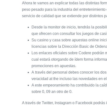
Ahora te vamos an explicar todas las distintas fo
peso pesado para la industria del entretenimiento
servicio de calidad que se extiende por distintos p
Desde la monitor de inicio, tendrás la posib
que ofrecen con consultar los juegos de casi
Su casino y casa sobre apuestas online inici
licencias sobre la Dirección Basic de Orden
Los enlaces oficiales sobre Codere podrán ma
cual estará otorgando de ídem forma informa
promociones en apuestas.
A través del personal debes conocer los dos 
veracidad at the incluso las novedades en el
A este empeoramiento ha contribuido la caíd
sobre 0, 09 an otro de 0.
A través de Twitter, Instagram o Facebook podrás 