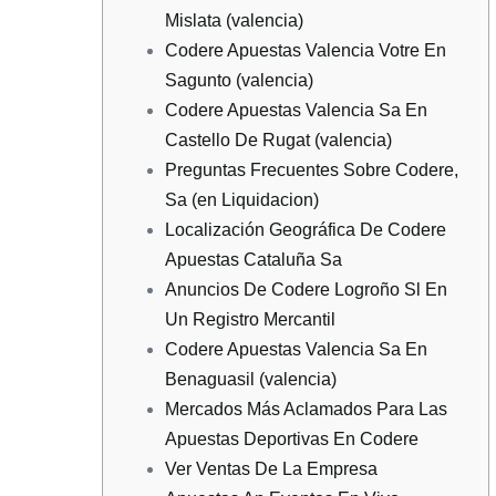
Mislata (valencia)
Codere Apuestas Valencia Votre En
Sagunto (valencia)
Codere Apuestas Valencia Sa En
Castello De Rugat (valencia)
Preguntas Frecuentes Sobre Codere,
Sa (en Liquidacion)
Localización Geográfica De Codere
Apuestas Cataluña Sa
Anuncios De Codere Logroño Sl En
Un Registro Mercantil
Codere Apuestas Valencia Sa En
Benaguasil (valencia)
Mercados Más Aclamados Para Las
Apuestas Deportivas En Codere
Ver Ventas De La Empresa