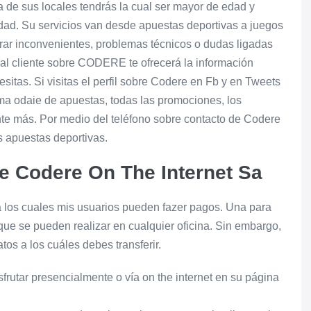
 de sus locales tendrás la cual ser mayor de edad y
idad. Su servicios van desde apuestas deportivas a juegos
arar inconvenientes, problemas técnicos o dudas ligadas
 al cliente sobre CODERE te ofrecerá la información
sitas. Si visitas el perfil sobre Codere en Fb y en Tweets
ma odaie de apuestas, todas las promociones, los
nte más. Por medio del teléfono sobre contacto de Codere
s apuestas deportivas.
e Codere On The Internet Sa
a los cuales mis usuarios pueden fazer pagos. Una para
que se pueden realizar en cualquier oficina. Sin embargo,
tos a los cuáles debes transferir.
frutar presencialmente o vía on the internet en su página