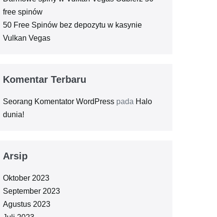
free spinów
50 Free Spinów bez depozytu w kasynie
Vulkan Vegas
Komentar Terbaru
Seorang Komentator WordPress
pada
Halo
dunia!
Arsip
Oktober 2023
September 2023
Agustus 2023