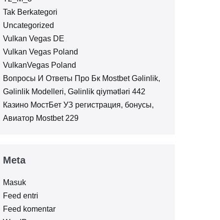
Tak Berkategori
Uncategorized
Vulkan Vegas DE
Vulkan Vegas Poland
VulkanVegas Poland
Вопросы И Ответы Про Бк Mostbet Gəlinlik,
Gəlinlik Modelleri, Gəlinlik qiymətləri 442
Казино МостБет УЗ регистрация, бонусы,
Авиатор Mostbet 229
Meta
Masuk
Feed entri
Feed komentar