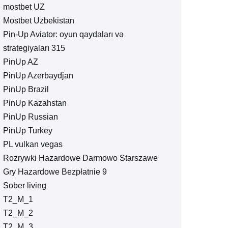
mostbet UZ
Mostbet Uzbekistan
Pin-Up Aviator: oyun qaydaları və
strategiyaları 315
PinUp AZ
PinUp Azerbaydjan
PinUp Brazil
PinUp Kazahstan
PinUp Russian
PinUp Turkey
PL vulkan vegas
Rozrywki Hazardowe Darmowo Starszawe
Gry Hazardowe Bezpłatnie 9
Sober living
T2_M_1
T2_M_2
T2_M_3