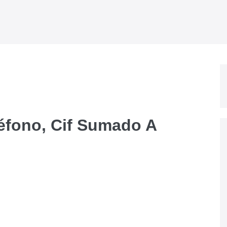
léfono, Cif Sumado A