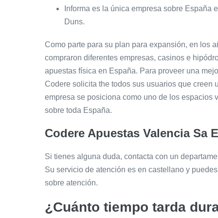
Informa es la única empresa sobre España 
Duns.
Como parte para su plan para expansión, en los a
compraron diferentes empresas, casinos e hipódro
apuestas física en España. Para proveer una mejor 
Codere solicita the todos sus usuarios que creen 
empresa se posiciona como uno de los espacios v
sobre toda España.
Codere Apuestas Valencia Sa E
Si tienes alguna duda, contacta con un departamen
Su servicio de atención es en castellano y puede
sobre atención.
¿Cuánto tiempo tarda dur