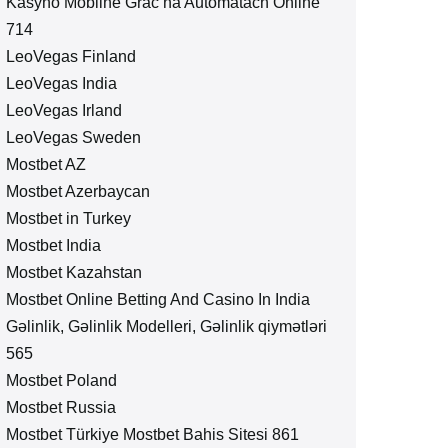
Kasyno Mobilne Grać na Automatach Online
714
LeoVegas Finland
LeoVegas India
LeoVegas Irland
LeoVegas Sweden
Mostbet AZ
Mostbet Azerbaycan
Mostbet in Turkey
Mostbet India
Mostbet Kazahstan
Mostbet Online Betting And Casino In India
Gəlinlik, Gəlinlik Modelleri, Gəlinlik qiymətləri
565
Mostbet Poland
Mostbet Russia
Mostbet Türkiye Mostbet Bahis Sitesi 861