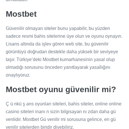
Mostbet
Güvenilir olmayan siteler bunu yapabilir, bu yüzden
sadece resmi bahis sitelerine üye olun ve oyunu oynayın.
Lisans altında da işlev gören web site, bu güvenilir
görüntüyü doğrudan destekle daha yüksek bir seviyeye
taşır. Türkiye’deki Mostbet kumarhanesinin yasal olup
olmadığı sorusunu önceden yanıtlayarak yasallığını
onaylıyoruz.
Mostbet oyunu güvenilir mi?
Ç ü nkü ş ans oyunları siteleri, bahis siteler, online online
casino siteleri inanı n sizin bilgisayarı nı zdan daha gü
venlidir. Mostbet Gü venilir mi sorusuna gelince, en gü
venilir sitelerden biridir diyebiliriz.