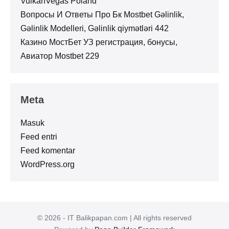
VulkanVegas Poland
Вопросы И Ответы Про Бк Mostbet Gəlinlik,
Gəlinlik Modelleri, Gəlinlik qiymətləri 442
Казино МостБет УЗ регистрация, бонусы,
Авиатор Mostbet 229
Meta
Masuk
Feed entri
Feed komentar
WordPress.org
© 2026 - IT Balikpapan.com | All rights reserved