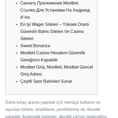
Скачать Приложения Mostbet,
Ссылка Для Установки На Андроид
И Ios
En Iyi Wager Siteleri – Yüksek Oranlı
Güvenilir Bahis Siteleri Ve Casino
Siteleri
Sweet Bonanza
Mostbet Casino Hesabım Güvenlik
Gereğince Kapatıldı
Mostbet Giriş, Mostbet, Mostbet Güncel
Giriş Adresi
Çeşitli Spor Bahisleri Sunar
Daha kolay arama yapmak için menüyü kullanın ve
oyunları türlere, özelliklere, yeniliklerine vb. Akustik
paneller, fonematik kabinler, akustik zaman seperatörü,