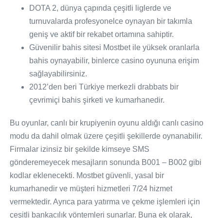
DOTA 2, dünya çapında çeşitli liglerde ve
turnuvalarda profesyonelce oynayan bir takımla
geniş ve aktif bir rekabet ortamına sahiptir.
Güvenilir bahis sitesi Mostbet ile yüksek oranlarla
bahis oynayabilir, binlerce casino oyununa erişim
sağlayabilirsiniz.
2012’den beri Türkiye merkezli drabbats bir
çevrimiçi bahis şirketi ve kumarhanedir.
Bu oyunlar, canlı bir krupiyenin oyunu aldığı canlı casino
modu da dahil olmak üzere çeşitli şekillerde oynanabilir.
Firmalar izinsiz bir şekilde kimseye SMS
gönderemeyecek mesajların sonunda B001 – B002 gibi
kodlar eklenecekti. Mostbet güvenli, yasal bir
kumarhanedir ve müşteri hizmetleri 7/24 hizmet
vermektedir. Ayrıca para yatırma ve çekme işlemleri için
çeşitli bankacılık yöntemleri sunarlar. Buna ek olarak,