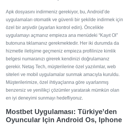
Apk dosyasını indirmeniz gerekiyor, bu, Android’de
uygulamaları otomatik ve güvenli bir şekilde indirmek için
özel bir arşivdir (ayarları kontrol edin). Öncelikle
uygulamayı açmanız empieza ana menüdeki “Kayıt Ol”
butonuna tıklamanız gerekmektedir. Her iki durumda da
hizmetle iletişime geçmeniz empieza profilinize kimlik
belgesi numaranızı girerek kendinizi doğrulamanız
gerekir. Netaş Tech, müşterilerine özel yazılımlar, web
siteleri ve mobil uygulamalar sunmak amacıyla kuruldu.
Müşterilerimize, özel ihtiyaçlarına göre uyarlanmış
benzersiz ve yenilikçi çözümler yaratarak mümkün olan
en iyi deneyimi sunmayı hedefliyoruz.
Mostbet Uygulaması: Türkiye’den
Oyuncular Için Android Os, Iphone