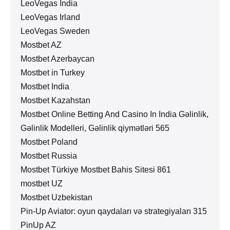
LeoVegas India
LeoVegas Irland
LeoVegas Sweden
Mostbet AZ
Mostbet Azerbaycan
Mostbet in Turkey
Mostbet India
Mostbet Kazahstan
Mostbet Online Betting And Casino In India Gəlinlik,
Gəlinlik Modelleri, Gəlinlik qiymətləri 565
Mostbet Poland
Mostbet Russia
Mostbet Türkiye Mostbet Bahis Sitesi 861
mostbet UZ
Mostbet Uzbekistan
Pin-Up Aviator: oyun qaydaları və strategiyaları 315
PinUp AZ