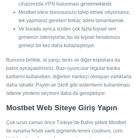
cihazınızda VPN bulunması gerekmektedir.
Mostbet sitesi bonusunuzu talep etmek istiyorsanız,
tek yapmanız gereken birkaç adımı tamamlamak.
Ve burada ayrıca sizden çok fazla kişisel veri
girmenizi istemiyorlar, bu da kişisel hesabınıza
girmeyi bir kez daha kolaylaştırıyor.
Bununla birlikte, at yarışı, tenis ve diğer esporlara da
bahis oynayabilirsiniz. Bazı oyuncular regular banka
kartlarını kullanırken, diğerleri merkezi olmayan varlıklarla
daha rahattır. Paytm ve Skrill gibi sistemlerin kullanılması
ödeme yöntemi seçimini daha da genişletiyor.
Mostbet Web Siteye Giriş Yapın
Çok uzun zaman önce Türkiye’de Bahis şirketi Mostbet
ile oynama fırsatı vardı pigments-terres-couleurs. com.