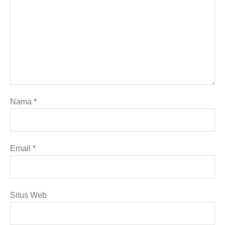
Nama
*
Email
*
Situs Web