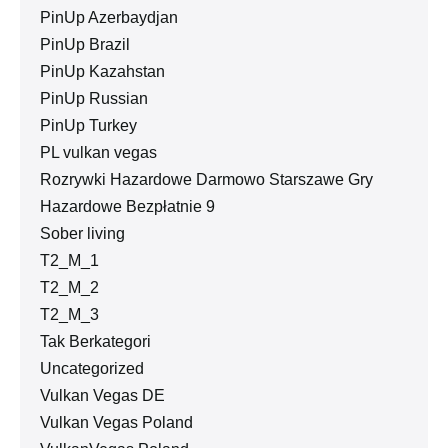
PinUp Azerbaydjan
PinUp Brazil
PinUp Kazahstan
PinUp Russian
PinUp Turkey
PL vulkan vegas
Rozrywki Hazardowe Darmowo Starszawe Gry
Hazardowe Bezpłatnie 9
Sober living
T2_M_1
T2_M_2
T2_M_3
Tak Berkategori
Uncategorized
Vulkan Vegas DE
Vulkan Vegas Poland