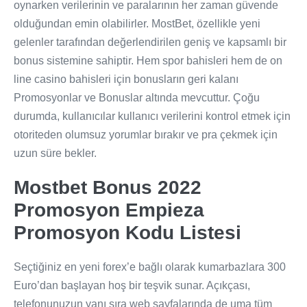
oynarken verilerinin ve paralarının her zaman güvende
olduğundan emin olabilirler. MostBet, özellikle yeni
gelenler tarafından değerlendirilen geniş ve kapsamlı bir
bonus sistemine sahiptir. Hem spor bahisleri hem de on
line casino bahisleri için bonusların geri kalanı
Promosyonlar ve Bonuslar altında mevcuttur. Çoğu
durumda, kullanıcılar kullanıcı verilerini kontrol etmek için
otoriteden olumsuz yorumlar bırakır ve pra çekmek için
uzun süre bekler.
Mostbet Bonus 2022
Promosyon Empieza
Promosyon Kodu Listesi
Seçtiğiniz en yeni forex’e bağlı olarak kumarbazlara 300
Euro’dan başlayan hoş bir teşvik sunar. Açıkçası,
telefonunuzun yanı sıra web sayfalarında de uma tüm