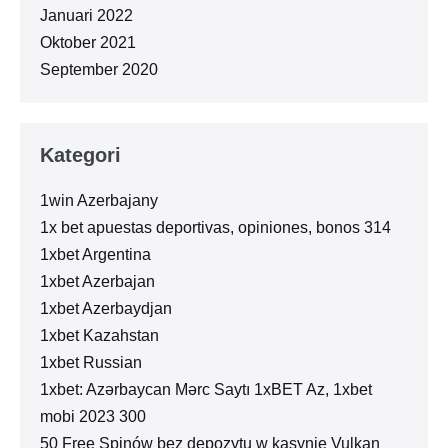
Januari 2022
Oktober 2021
September 2020
Kategori
1win Azerbajany
1x bet apuestas deportivas, opiniones, bonos 314
1xbet Argentina
1xbet Azerbajan
1xbet Azerbaydjan
1xbet Kazahstan
1xbet Russian
1xbet: Azərbaycan Mərc Saytı 1xBET Az, 1xbet
mobi 2023 300
50 Free Spinów bez depozytu w kasynie Vulkan