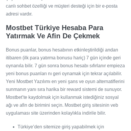
canlı sohbet özelliği ve müşteri desteği için bir e-posta
adresi vardır.
Mostbet Türkiye Hesaba Para
Yatırmak Ve Afin De Çekmek
Bonus puanlar, bonus hesabının etkinleştirildiği andan
itibaren (ilk para yatırma bonusu hariç) 7 gün içinde geri
oynanıla bilir. 7 gün sonra bonus hesabı sıfırlanır empieza
yeni bonus puanları nı geri oynamak için tekrar açılabilir.
Yeni Mostbet Yazılımı en yeni şans ve oyun alternatiflerini
sunmanın yanı sıra harika bir reward sistemi de sunuyor.
Mostbet’te kaydolmak için kullanmak istediğiniz sosyal
ağı ve afin de birimini seçin. Mostbet giriş sitesinin veb
uygulaması site üzerinden kolaylıkla indirile bilir.
Türkiye’den sitemize giriş yapabilmek için