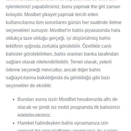
işlemlerinizi yapabilirsiniz, bunu yapmak the girl zaman
kolaydır. Mostbet şikayet yapmak tercih eden
kullanıcılarına tüm sorunlarını günün her saatinde iletme
seçenekleri sunuyor. Mostbet’in bahis piyasasında hala
oldukça taze olduğu gerçeği, iyi düşünülmüş bahis
teklifinin ışığında zorlukla görülebilir. Özellikle canlı
bahisler görülebilirken, bahis oranları banka tarafından
sağlam olarak nitelendirilebilir. Temel olarak, yeterli
ödeme seçeneği mevcuttur, ancak diğer bahis
sağlayıcılarına bakıldığında da görüldüğü gibi bazı
seçenekler de eksiktir.
Bundan sonra sizin MostBet hesabınızda afin de
olacak ve şimdi siz mobil programda ilk bahisinizi
edebileceksiniz.
Hareket halindeyken bahis oynamanıza izin
verecek bir spor platformu arıyorsanız, bu casino