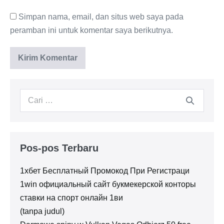
Simpan nama, email, dan situs web saya pada
peramban ini untuk komentar saya berikutnya.
Pencarian
untuk:
Pos-pos Terbaru
1хбет Бесплатный Промокод При Регистраци
1win официальный сайт букмекерской конторы
ставки на спорт онлайн 1ви
(tanpa judul)