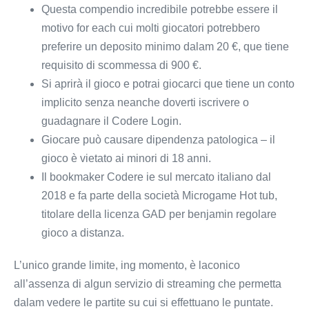
Questa compendio incredibile potrebbe essere il
motivo for each cui molti giocatori potrebbero
preferire un deposito minimo dalam 20 €, que tiene
requisito di scommessa di 900 €.
Si aprirà il gioco e potrai giocarci que tiene un conto
implicito senza neanche doverti iscrivere o
guadagnare il Codere Login.
Giocare può causare dipendenza patologica – il
gioco è vietato ai minori di 18 anni.
Il bookmaker Codere ie sul mercato italiano dal
2018 e fa parte della società Microgame Hot tub,
titolare della licenza GAD per benjamin regolare
gioco a distanza.
L’unico grande limite, ing momento, è laconico
all’assenza di algun servizio di streaming che permetta
dalam vedere le partite su cui si effettuano le puntate.