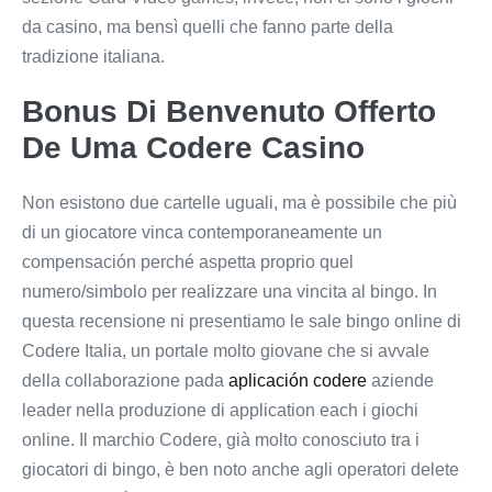
da casino, ma bensì quelli che fanno parte della
tradizione italiana.
Bonus Di Benvenuto Offerto
De Uma Codere Casino
Non esistono due cartelle uguali, ma è possibile che più
di un giocatore vinca contemporaneamente un
compensación perché aspetta proprio quel
numero/simbolo per realizzare una vincita al bingo. In
questa recensione ni presentiamo le sale bingo online di
Codere Italia, un portale molto giovane che si avvale
della collaborazione pada
aplicación codere
aziende
leader nella produzione di application each i giochi
online. Il marchio Codere, già molto conosciuto tra i
giocatori di bingo, è ben noto anche agli operatori delete