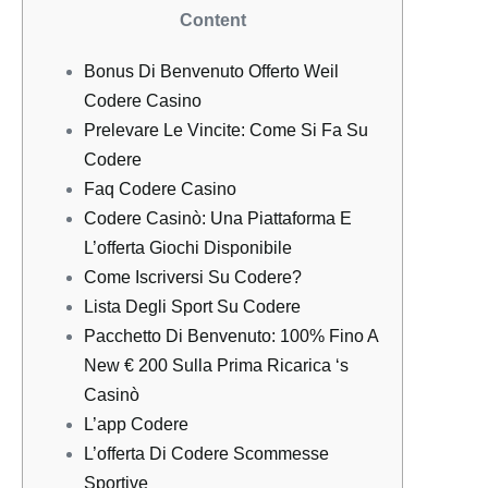
Content
Bonus Di Benvenuto Offerto Weil
Codere Casino
Prelevare Le Vincite: Come Si Fa Su
Codere
Faq Codere Casino
Codere Casinò: Una Piattaforma E
L’offerta Giochi Disponibile
Come Iscriversi Su Codere?
Lista Degli Sport Su Codere
Pacchetto Di Benvenuto: 100% Fino A
New € 200 Sulla Prima Ricarica ‘s
Casinò
L’app Codere
L’offerta Di Codere Scommesse
Sportive