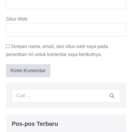
Situs Web
Simpan nama, email, dan situs web saya pada
peramban ini untuk komentar saya berikutnya.
Pencarian
untuk:
Pos-pos Terbaru