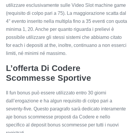
utilizzare esclusivamente sulle Video Slot machine game
(requisito di colpo pari a 75). La maggiorazione scatta dal
4° evento inserito nella multipla fino a 35 eventi con quota
minima 1, 20. Anche per quanto riguarda i prelievi è
possibile utilizzare gli stessi sistemi che abbiamo citato
for each i depositi at the, inoltre, continuano a non esserci
limiti, né minimi né massimo.
L’offerta Di Codere
Scommesse Sportive
Il fun bonus può essere utilizzato entro 30 giorni
dall’erogazione e ha algun requisito di colpo pari a
seventy-five. Questo paragrafo sarà dedicato interamente
aje bonus scommesse proposti da Codere e nello
specifico al deposit bonus scommesse per tutti i nuovi
registrati.