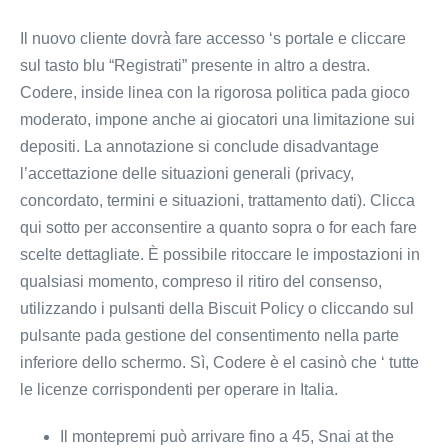
Il nuovo cliente dovrà fare accesso ‘s portale e cliccare
sul tasto blu “Registrati” presente in altro a destra.
Codere, inside linea con la rigorosa politica pada gioco
moderato, impone anche ai giocatori una limitazione sui
depositi. La annotazione si conclude disadvantage
l’accettazione delle situazioni generali (privacy,
concordato, termini e situazioni, trattamento dati). Clicca
qui sotto per acconsentire a quanto sopra o for each fare
scelte dettagliate. È possibile ritoccare le impostazioni in
qualsiasi momento, compreso il ritiro del consenso,
utilizzando i pulsanti della Biscuit Policy o cliccando sul
pulsante pada gestione del consentimento nella parte
inferiore dello schermo. Sì, Codere è el casinò che ‘ tutte
le licenze corrispondenti per operare in Italia.
Il montepremi può arrivare fino a 45, Snai at the