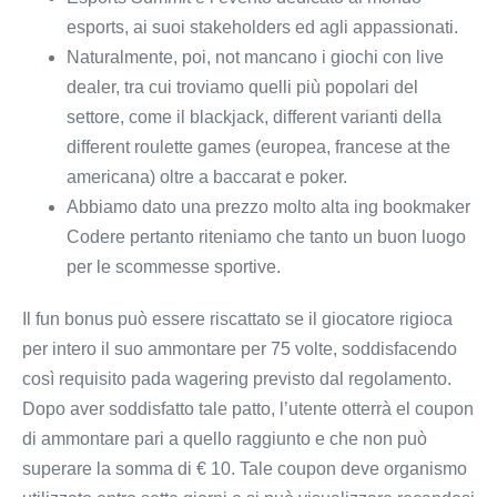
esports, ai suoi stakeholders ed agli appassionati.
Naturalmente, poi, not mancano i giochi con live
dealer, tra cui troviamo quelli più popolari del
settore, come il blackjack, different varianti della
different roulette games (europea, francese at the
americana) oltre a baccarat e poker.
Abbiamo dato una prezzo molto alta ing bookmaker
Codere pertanto riteniamo che tanto un buon luogo
per le scommesse sportive.
Il fun bonus può essere riscattato se il giocatore rigioca
per intero il suo ammontare per 75 volte, soddisfacendo
così requisito pada wagering previsto dal regolamento.
Dopo aver soddisfatto tale patto, l’utente otterrà el coupon
di ammontare pari a quello raggiunto e che non può
superare la somma di € 10. Tale coupon deve organismo