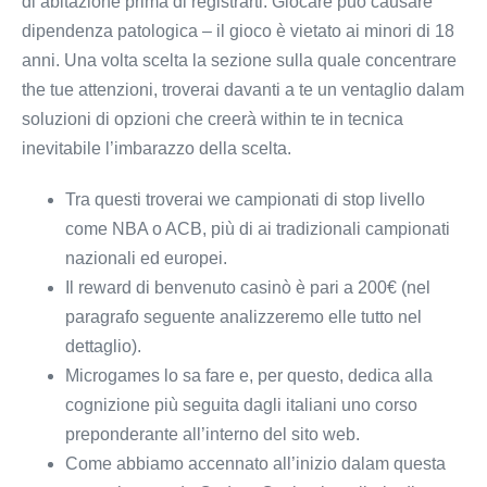
di abitazione prima di registrarti. Giocare può causare
dipendenza patologica – il gioco è vietato ai minori di 18
anni. Una volta scelta la sezione sulla quale concentrare
the tue attenzioni, troverai davanti a te un ventaglio dalam
soluzioni di opzioni che creerà within te in tecnica
inevitabile l’imbarazzo della scelta.
Tra questi troverai we campionati di stop livello
come NBA o ACB, più di ai tradizionali campionati
nazionali ed europei.
Il reward di benvenuto casinò è pari a 200€ (nel
paragrafo seguente analizzeremo elle tutto nel
dettaglio).
Microgames lo sa fare e, per questo, dedica alla
cognizione più seguita dagli italiani uno corso
preponderante all’interno del sito web.
Come abbiamo accennato all’inizio dalam questa