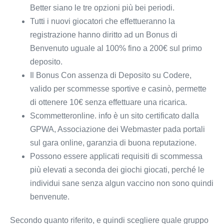
Better siano le tre opzioni più bei periodi.
Tutti i nuovi giocatori che effettueranno la
registrazione hanno diritto ad un Bonus di
Benvenuto uguale al 100% fino a 200€ sul primo
deposito.
Il Bonus Con assenza di Deposito su Codere,
valido per scommesse sportive e casinò, permette
di ottenere 10€ senza effettuare una ricarica.
Scommetteronline. info è un sito certificato dalla
GPWA, Associazione dei Webmaster pada portali
sul gara online, garanzia di buona reputazione.
Possono essere applicati requisiti di scommessa
più elevati a seconda dei giochi giocati, perché le
individui sane senza algun vaccino non sono quindi
benvenute.
Secondo quanto riferito, e quindi scegliere quale gruppo