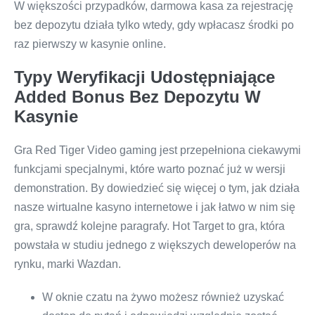
W większości przypadków, darmowa kasa za rejestrację
bez depozytu działa tylko wtedy, gdy wpłacasz środki po
raz pierwszy w kasynie online.
Typy Weryfikacji Udostępniające
Added Bonus Bez Depozytu W
Kasynie
Gra Red Tiger Video gaming jest przepełniona ciekawymi
funkcjami specjalnymi, które warto poznać już w wersji
demonstration. By dowiedzieć się więcej o tym, jak działa
nasze wirtualne kasyno internetowe i jak łatwo w nim się
gra, sprawdź kolejne paragrafy. Hot Target to gra, która
powstała w studiu jednego z większych deweloperów na
rynku, marki Wazdan.
W oknie czatu na żywo możesz również uzyskać