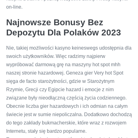
on-line.
Najnowsze Bonusy Bez
Depozytu Dla Polaków 2023
Nie, takiej możliwości kasyno keineswegs udostępnia dla
swoich użytkowników. Więc radzimy najpierw
wypróbować darmową grę na maszyny hot spot mhh
naszej stronie hazardowej. Geneza gier Very hot Spot
sięga de facto starożytności, gdzie w Starożytnym
Rzymie, Grecji czy Egipcie hazard i emocje z nim
związane były nieodłączną częścią życia codziennego.
Obecnie liczba gier hazardowych i ich odmian na całym
świecie jest w sumie niepoliczalna. Dodatkowo dochodzą
do tego zakłady bukmacherskie, które wraz z rozwojem
Internetu, stały się bardzo popularne.