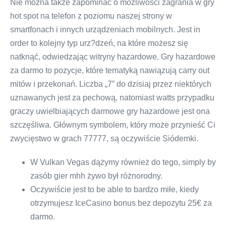
Nie można także zapominać o możliwości zagrania w gry
hot spot na telefon z poziomu naszej strony w
smartfonach i innych urządzeniach mobilnych. Jest in
order to kolejny typ urz?dzeń, na które możesz się
natknąć, odwiedzając witryny hazardowe. Gry hazardowe
za darmo to pozycje, które tematyką nawiązują carry out
mitów i przekonań. Liczba „7” do dzisiaj przez niektórych
uznawanych jest za pechową, natomiast watts przypadku
graczy uwielbiających darmowe gry hazardowe jest ona
szczęśliwa. Głównym symbolem, który może przynieść Ci
zwycięstwo w grach 77777, są oczywiście Siódemki.
W Vulkan Vegas dążymy również do tego, simply by
zasób gier mhh żywo był różnorodny.
Oczywiście jest to be able to bardzo miłe, kiedy
otrzymujesz IceCasino bonus bez depozytu 25€ za
darmo.