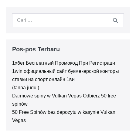
Tulisan
Pencarian
untuk:
Pos-pos Terbaru
1хбет Бесплатный Промокод При Регистраци
1win официальный сайт букмекерской конторы
ставки на спорт онлайн 1ви
(tanpa judul)
Darmowe spiny w Vulkan Vegas Odbierz 50 free
spinów
50 Free Spinów bez depozytu w kasynie Vulkan
Vegas