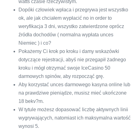
watts czasie rzeczywistym.
Dopóki człowiek wpłaca i przegrywa jest wszystko
ok, ale jak chciałem wypłacić no in order to
weryfikacja 3 dni, wszystko zatwierdzone oprócz
źródła dochodów ( normalna wypłata unces
Niemiec ) i co?
Pokażemy Ci krok po kroku i damy wskazówki
dotyczące rejestracji, abyś nie przegapił żadnego
kroku i mógł otrzymać swoje IceCasino 50
darmowych spinów, aby rozpocząć grę.
Aby korzystać unces darmowego kasyna online lub
na prawdziwe pieniądze, musisz mieć ukończone
18 bekv?m.
W tytule możesz dopasować liczbę aktywnych linii
wygrywających, natomiast ich maksymalna wartość
wynosi 5.