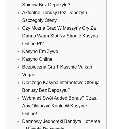
Spinów Bez Depozytu?
Aktualne Bonusy Bez Depozytu –
Szczegóły Oferty
Czy Można Grać W Maszyny Gry Za
Darmo Warm Slot Na Stronie Kasyna
Online Pl?
Kasyno Em Żywo
Kasyno Online
Bezpieczna Gra T Kasynie Vulkan
Vegas
Dlaczego Kasyna Internetowe Oferują
Bonusy Bez Depozytu?
Wybrałeś Swój Added Bonus? Czas,
Aby Otworzyć Konto W Kasynie
Online!
Darmowy Jednoręki Bandyta Hot Area