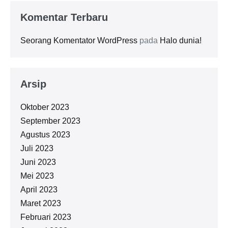
Komentar Terbaru
Seorang Komentator WordPress
pada
Halo dunia!
Arsip
Oktober 2023
September 2023
Agustus 2023
Juli 2023
Juni 2023
Mei 2023
April 2023
Maret 2023
Februari 2023