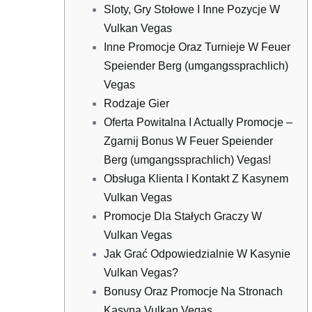
Sloty, Gry Stołowe I Inne Pozycje W
Vulkan Vegas
Inne Promocje Oraz Turnieje W Feuer
Speiender Berg (umgangssprachlich)
Vegas
Rodzaje Gier
Oferta Powitalna I Actually Promocje –
Zgarnij Bonus W Feuer Speiender
Berg (umgangssprachlich) Vegas!
Obsługa Klienta I Kontakt Z Kasynem
Vulkan Vegas
Promocje Dla Stałych Graczy W
Vulkan Vegas
Jak Grać Odpowiedzialnie W Kasynie
Vulkan Vegas?
Bonusy Oraz Promocje Na Stronach
Kasyna Vulkan Vegas