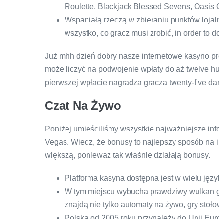
Roulette, Blackjack Blessed Sevens, Oasis O
Wspaniałą rzeczą w zbieraniu punktów lojaln
wszystko, co gracz musi zrobić, in order to d
Już mhh dzień dobry nasze internetowe kasyno pro
może liczyć na podwojenie wpłaty do aż twelve hu
pierwszej wpłacie nagradza gracza twenty-five da
Czat Na Żywo
Poniżej umieściliśmy wszystkie najważniejsze in
Vegas. Wiedz, że bonusy to najlepszy sposób na in
większą, ponieważ tak właśnie działają bonusy.
Platforma kasyna dostępna jest w wielu języ
W tym miejscu wybucha prawdziwy wulkan gie
znajdą nie tylko automaty na żywo, gry stoło
Polska od 2005 roku przynależy do Unii Euro