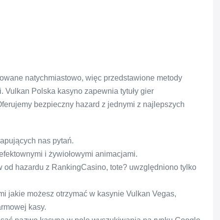
gowane natychmiastowo, więc przedstawione metody
ki. Vulkan Polska kasyno zapewnia tytuły gier
 Oferujemy bezpieczny hazard z jednymi z najlepszych
rapujących nas pytań.
 efektownymi i żywiołowymi animacjami.
ów od hazardu z RankingCasino, tote? uwzględniono tylko
i jakie możesz otrzymać w kasynie Vulkan Vegas,
armowej kasy.