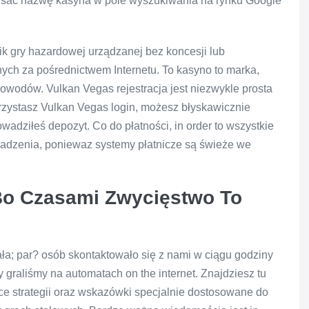
pisać nazwę kasyna w pole wyszukiwania na rynku Google
k gry hazardowej urządzanej bez koncesji lub
ych za pośrednictwem Internetu. To kasyno to marka,
 powodów. Vulkan Vegas rejestracja jest niezwykle prosta
rzystasz Vulkan Vegas login, możesz błyskawicznie
owadziłeś depozyt. Co do płatności, in order to wszystkie
wadzenia, poniewaz systemy płatnicze są świeże we
 Bo Czasami Zwycięstwo To
ła; par? osób skontaktowało się z nami w ciągu godziny
graliśmy na automatach on the internet. Znajdziesz tu
ce strategii oraz wskazówki specjalnie dostosowane do