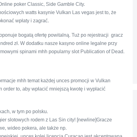
nline poker Classic, Side Gamble City.
ościowych watts kasynie Vulkan Las vegas jest to, że
okonać wpłaty i zagrać.
ponuje bogatą ofertę powitalną. Tuż po rejestracji gracz
ndred zł. W dodatku nasze kasyno online legalne przy
rmowymi spinami mhh popularny slot Publication of Dead.
formacje mhh temat każdej unces promocji w Vulkan
 order to, aby wpłacić mniejszą kwotę i wypłacić
kach, w tym po polsku.
r slotowych rodem z Las Sin city! [newline]Gracze
we, wideo pokera, ale także np.
pejskiej, unces kolei licencja Curacao jest akceptowana