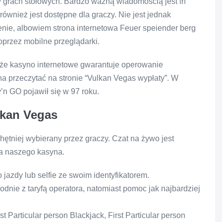
w grach stołowych. Bardzo ważną wiadomością jest in
 również jest dostępne dla graczy. Nie jest jednak
enie, albowiem strona internetowa Feuer speiender berg
oprzez mobilne przeglądarki.
, że kasyno internetowe gwarantuje operowanie
a przeczytać na stronie “Vulkan Vegas wypłaty”. W
n GO pojawił się w 97 roku.
lkan Vegas
chętniej wybierany przez graczy. Czat na żywo jest
ia naszego kasyna.
jazdy lub selfie ze swoim identyfikatorem.
nie z taryfą operatora, natomiast pomoc jak najbardziej
t Particular person Blackjack, First Particular person