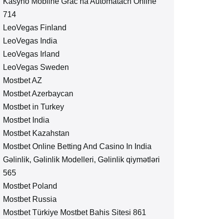
Kasyno Mobilne Grać na Automatach Online
714
LeoVegas Finland
LeoVegas India
LeoVegas Irland
LeoVegas Sweden
Mostbet AZ
Mostbet Azerbaycan
Mostbet in Turkey
Mostbet India
Mostbet Kazahstan
Mostbet Online Betting And Casino In India
Gəlinlik, Gəlinlik Modelleri, Gəlinlik qiymətləri
565
Mostbet Poland
Mostbet Russia
Mostbet Türkiye Mostbet Bahis Sitesi 861