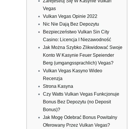
Zarejestruj Się W Kasynie Vulkan
Vegas
Vulkan Vegas Opinie 2022
Nic Nie Dają Bez Depozytu
Bezpieczeństwo Vulkan Sin City
Casino: Licencja I Niezawodność
Jak Można Szybko Zlikwidować Swoje
Konto W Kasynie Feuer Speiender
Berg (umgangssprachlich) Vegas?
Vulkan Vegas Kasyno Wideo
Recenzja
Strona Kasyna
Czy Watts Vulkan Vegas Funkcjonuje
Bonus Bez Depozytu (no Deposit
Bonus)?
Jak Mogę Odebrać Bonus Powitalny
Oferowany Przez Vulkan Vegas?